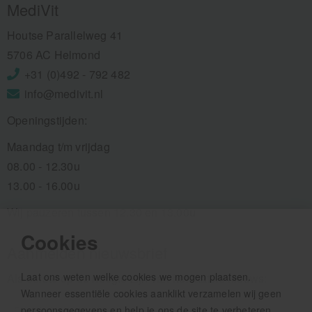
MediVit
Houtse Parallelweg 41
5706 AC Helmond
+31 (0)492 - 792 482
info@medivit.nl
Openingstijden:
Maandag t/m vrijdag
08.00 - 12.30u
13.00 - 16.00u
Wij pauzeren tussen 12.30 en 13.00u
Cookies
Aanmelden nieuwsbrief
Laat ons weten welke cookies we mogen plaatsen.
Als eerste op de hoogte zijn van het laatste nieuws:
Wanneer essentiële cookies aanklikt verzamelen wij geen
persoonsgegevens en help je ons de site te verbeteren.