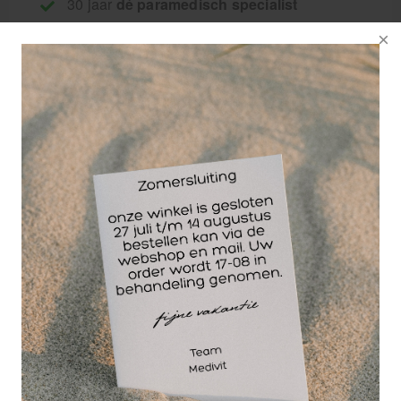
30 jaar
dé paramedisch specialist
Hekapad
wondkompres me
thoge absorptie
waarde. Dit
wondgaas hecht niet
aan de wond en
beide zijden zijn te
gebruiken.
Niet-verklevend, absorberend wondkompres van
100% viscose. Aan beide zijden een laagje
polyethyleen en polypropyleen waardoor het niet