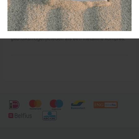
met de wond kan verkleven.
Hekapad wondkompressen zijn steriel verpakt in
een bescherm zakje.
NB: Dit product heeft dezelfde toepassing en
gebruiksmogelijkheden als een metalline kompres.