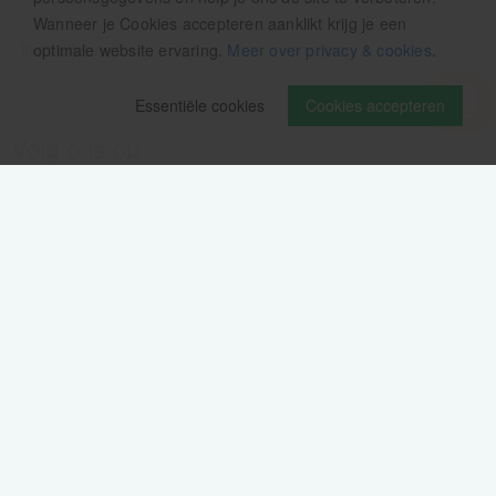
Wanneer je Cookies accepteren aanklikt krijg je een
optimale website ervaring.
Meer over privacy & cookies
.
Essentiële cookies
Cookies accepteren
Volg ons op
Verzendinformatie / retourbeleid
Sitemap
Disclaimer
Privacy verklaring
Colofon