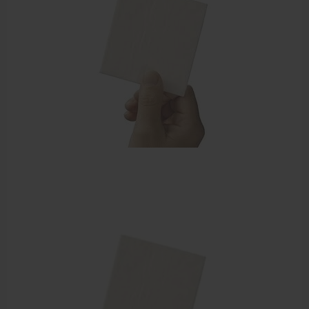
EHBO en BHV
Verbandtrommels
Pleisters
Verband
Brandwonden verzorging
Desinfectie middelen
Handschoenen en bescherming
Medische hulpmiddelen
Veiligheidshesjes
Diversen EHBO en BHV
Pedicure artikelen