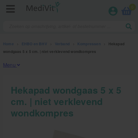
0
Home
>
EHBO en BHV
>
Verband
>
Kompressen
>
Hekapad
wondgaas 5 x 5 cm. | niet verklevend wondkompres
Menu
Fysiotherapieproducten
Hekapad wondgaas 5 x 5
cm. | niet verklevend
Verbruiksmaterialen
wondkompres
Massage
Massagetafels
Sportbraces