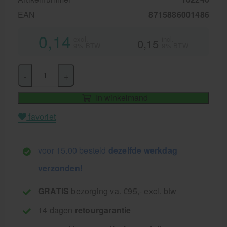
EAN
8715886001486
0,14
excl.
incl.
0,15
9% BTW
9% BTW
-
+
In winkelmand
favoriet
voor 15.00 besteld
dezelfde werkdag
verzonden!
GRATIS
bezorging va. €95,- excl. btw
14 dagen
retourgarantie