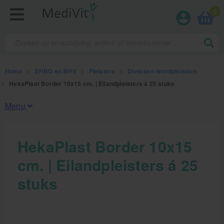
0
Home
>
EHBO en BHV
>
Pleisters
>
Diversen wondpleisters
>
HekaPlast Border 10x15 cm. | Eilandpleisters á 25 stuks
Menu
Fysiotherapieproducten
HekaPlast Border 10x15
cm. | Eilandpleisters á 25
Verbruiksmaterialen
stuks
Massage
Massagetafels