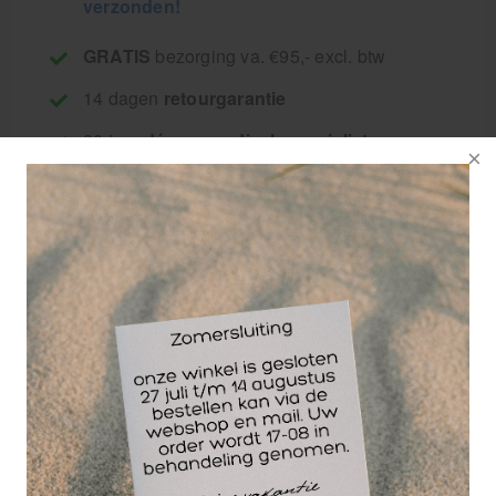
verzonden!
GRATIS
bezorging va. €95,- excl. btw
14 dagen
retourgarantie
30 jaar
dé paramedisch specialist
HekaPlast Border
zijn Eilandpleisters in
de maat 10 x 15 cm
Verpakt per 25 stuks.
Eilandpleister,