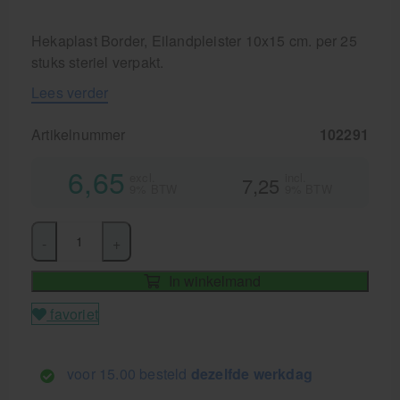
Hekaplast Border, Eilandpleister 10x15 cm. per 25
stuks steriel verpakt.
Lees verder
Artikelnummer
102291
6,65
excl.
incl.
7,25
9% BTW
9% BTW
-
+
In winkelmand
favoriet
voor 15.00 besteld
dezelfde werkdag