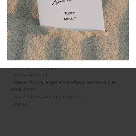
elastisch, zelfklevend
wondverband.
Indicaties: - post-operatief wondverband - scheur-,
schaaf-, snij- en brandwonden - bloedende wondjes
- geïnfecteerde wondjes.
Eigenschappen HekaPlast Border eilandpleisters:
- Non-woven
- rekbare ruglaag
- absorberend kompres
- niet verklevend
- sterke (hypoallergene) kleeflaag, eenvoudig te
verwijderen
- voorzien van afgeronde hoeken
- steriel.