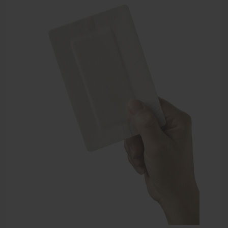
Sportbraces
EHBO en BHV
Verbandtrommels
Pleisters
Verband
Brandwonden verzorging
Desinfectie middelen
Handschoenen en bescherming
Medische hulpmiddelen
Veiligheidshesjes
Diversen EHBO en BHV
Pedicure artikelen