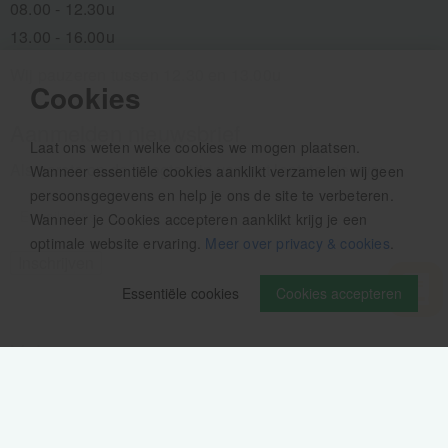
08.00 - 12.30u
13.00 - 16.00u
Wij pauzeren tussen 12.30 en 13.00u
Cookies
Aanmelden nieuwsbrief
Laat ons weten welke cookies we mogen plaatsen.
Als eerste op de hoogte zijn van het laatste nieuws:
Wanneer essentiële cookies aanklikt verzamelen wij geen
persoonsgegevens en help je ons de site te verbeteren.
Wanneer je Cookies accepteren aanklikt krijg je een
optimale website ervaring.
Meer over privacy & cookies
.
Essentiële cookies
Cookies accepteren
Volg ons op