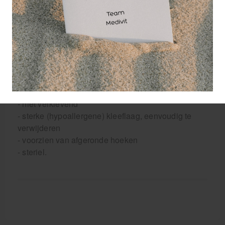
Indicaties: - post-operatief wondverband - scheur-,
schaaf-, snij- en brandwonden - bloedende wondjes
- geïnfecteerde wondjes.
Eigenschappen HekaPlast Border eilandpleisters:
- Non-woven
- rekbare ruglaag
- absorberend kompres
- niet verklevend
- sterke (hypoallergene) kleeflaag, eenvoudig te
verwijderen
- voorzien van afgeronde hoeken
- steriel.