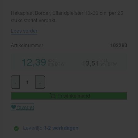
Hekaplast Border, Eilandpleister 10x30 cm. per 25
stuks steriel verpakt.
Lees verder
Artikelnummer
102293
12,39
excl.
incl.
13,51
9% BTW
9% BTW
-
+
In winkelmand
favoriet
Levertijd
1-2 werkdagen