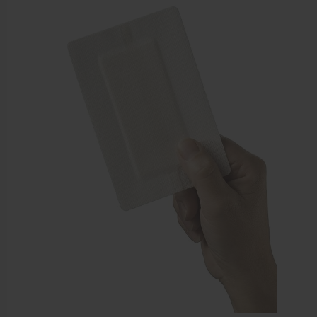
Sportbraces
EHBO en BHV
Verbandtrommels
Pleisters
Verband
Brandwonden verzorging
Desinfectie middelen
Handschoenen en bescherming
Medische hulpmiddelen
Veiligheidshesjes
Diversen EHBO en BHV
Pedicure artikelen