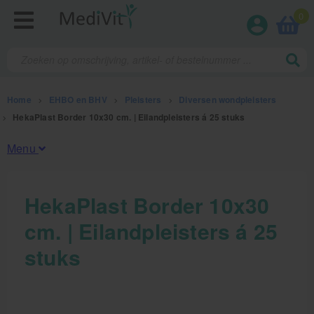
0
Home
>
EHBO en BHV
>
Pleisters
>
Diversen wondpleisters
>
HekaPlast Border 10x30 cm. | Eilandpleisters á 25 stuks
Menu
Fysiotherapieproducten
HekaPlast Border 10x30
cm. | Eilandpleisters á 25
Verbruiksmaterialen
stuks
Massage
Massagetafels