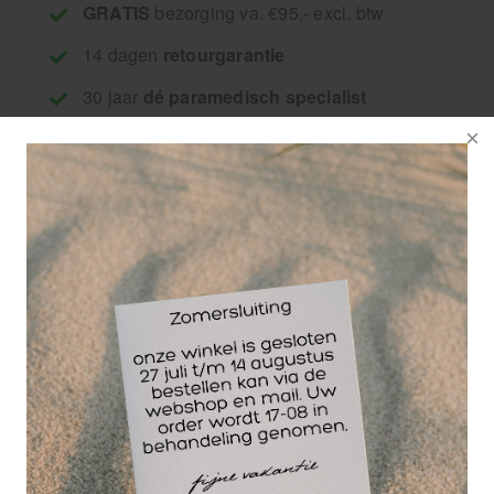
GRATIS
bezorging va. €95,- excl. btw
14 dagen
retourgarantie
30 jaar
dé paramedisch specialist
HekaPlast Border
zijn Eilandpleisters in
de maat 10 x 30 cm
Verpakt per 25 stuks.
Eilandpleister,
elastisch, zelfklevend
wondverband.