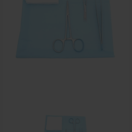
Sportbraces
EHBO en BHV
Verbandtrommels
Pleisters
Verband
Brandwonden verzorging
Desinfectie middelen
Handschoenen en bescherming
Medische hulpmiddelen
Veiligheidshesjes
Diversen EHBO en BHV
Pedicure artikelen