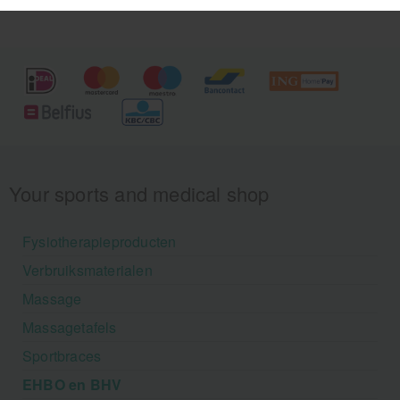
Your sports and medical shop
Fysiotherapieproducten
Verbruiksmaterialen
Massage
Massagetafels
Sportbraces
EHBO en BHV