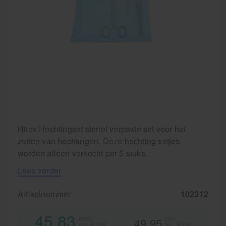
Behandelstoel elektrisch
Aanbiedingen groothandel fysiotherapie en massage
Cursussen
Krukken
Hitex Hechtingset steriel verpakte set voor het
zetten van hechtingen. Deze hechting setjes
worden alleen verkocht per 5 stuks.
Lees verder
Artikelnummer
102312
45,83
excl.
incl.
49,95
9% BTW
9% BTW