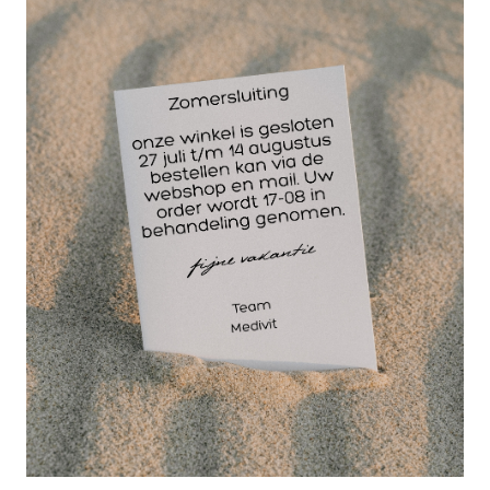
Hitex, hechtingset voor het maken van hechtingen
bij medische ingrepen.
De hechtingset is steriel verpakt, is voor eenmalig
gebruik en is verpakt per 5 setjes.
Inhoud hechting set:
1 tafelveld 50x50cm
1 Mayo-Hegar naaldvoerder, 12.5cm
1 irisschaar, recht, 11.5cm
1 Adson pincet, 1x 2 tanden, 12.5cm
5 gazen 7.5x7.5cm