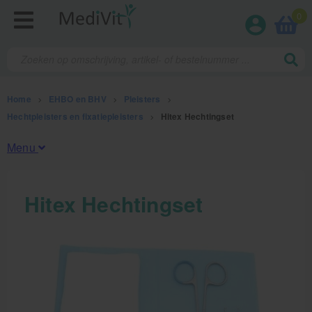
0
Home
>
EHBO en BHV
>
Pleisters
>
Hechtpleisters en fixatiepleisters
>
Hitex Hechtingset
Menu
Fysiotherapieproducten
Hitex Hechtingset
Verbruiksmaterialen
Massage
Massagetafels