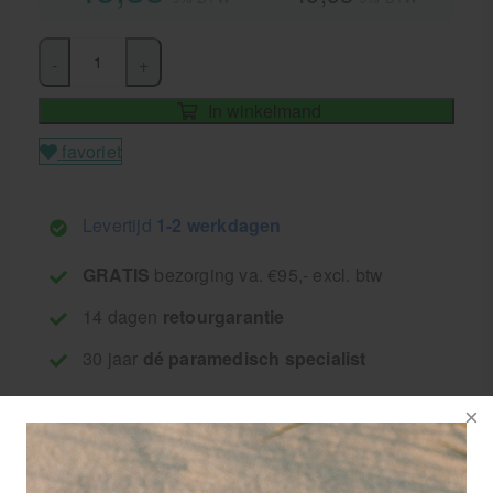
-
+
In winkelmand
favoriet
Levertijd
1-2 werkdagen
GRATIS
bezorging va. €95,- excl. btw
14 dagen
retourgarantie
30 jaar
dé paramedisch specialist