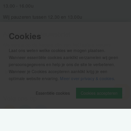
13.00 - 16.00u
Wij pauzeren tussen 12.30 en 13.00u
Aanmelden nieuwsbrief
Cookies
Als eerste op de hoogte zijn van het laatste nieuws:
Laat ons weten welke cookies we mogen plaatsen.
Wanneer essentiële cookies aanklikt verzamelen wij geen
persoonsgegevens en help je ons de site te verbeteren.
Wanneer je Cookies accepteren aanklikt krijg je een
optimale website ervaring.
Meer over privacy & cookies
.
Essentiële cookies
Cookies accepteren
Volg ons op