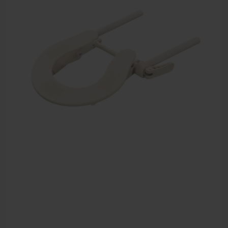
Elektrische massagetafels
Mobiele massagetafels
Massagebanken elektrisch
Massagebedden
Massagestoel
Behandeltafels
Behandelstoelen
Massagekussens en massagerollen
Accessoires en praktijkbenodigdheden
Sportbraces
EHBO en BHV
Pedicure artikelen