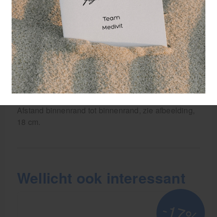
5 jaar) of een tafel van het merk Custom
Craftworks? Dan kan de pasvorm afwijken.
Tip van Medivit: voorkom teleurstelling en meet
altijd de afstand tussen de gaten van uw
massagetafel op voordat u bestelt. Onze
specialisten in Nederland staan klaar om u te
helpen bij twijfel over de juiste afmetingen.
Diameter gat: 2.1 cm
Afstand binnenrand tot binnenrand, zie afbeelding,
18 cm.
Wellicht ook interessant
-17%