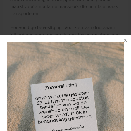
maakt voor ambulante masseurs die hun tafel vaak
transporteren.
Eenvoudige bevestiging: Voorzien van duurzaam
klittenband voor een snelle en stevige montage van
uw favoriete neuskussen.
Brede compatibiliteit (Check uw merk)
Medivit staat voor deskundig advies. Hoewel deze
hoofdsteun zeer veelzijdig is, is hij specifiek getest
en geschikt bevonden voor de volgende populaire
merken in Nederland en België:
ZenGrowth & Dutch Label
Earthlite, Master Massage & Hara
MT, Restpro & Tectake
VidaXL, Quirumed
Let op: Heeft u een oudere massagetafel (ouder dan