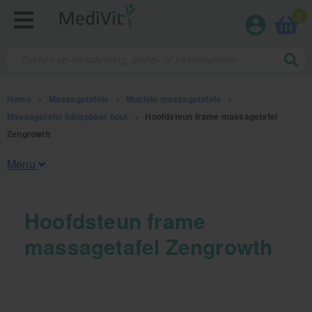
0
Home
>
Massagetafels
>
Mobiele massagetafels
>
Massagetafel inklapbaar hout
>
Hoofdsteun frame massagetafel
Zengrowth
Menu
Fysiotherapieproducten
Hoofdsteun frame
massagetafel Zengrowth
Verbruiksmaterialen
Massage
Massagetafels