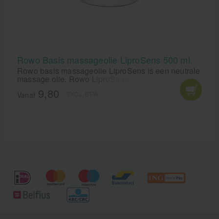
Rowo Basis massageolie LiproSens 500 ml.
Rowo basis massageolie LiproSens is een neutrale
massage olie. Rowo LiproSens massage olie bevat
geen parabenen en is zeer huidvriendelijk. De
9,80
EXCL. BTW
massageolie van Rowo leent zich uitstekend voor
Vanaf
toevoeging van etherische olie.