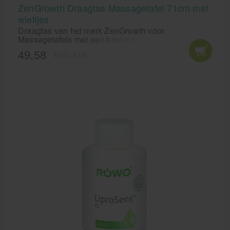
ZenGrowth Draagtas Massagetafel 71cm met
wieltjes
Draagtas van het merk ZenGrowth voor
Massagetafels met een breedte tot 71cm. Deze
unieke draagtas is voorzien van handige vakken en
49,58
EXCL. BTW
wieltjes!