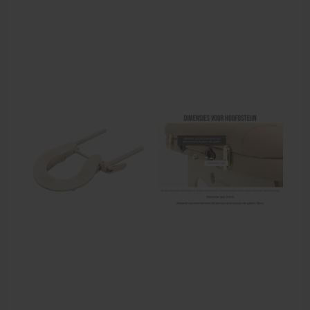
Behandelstoel elektrisch
Aanbiedingen groothandel fysiotherapie en massage
Cursussen
Krukken