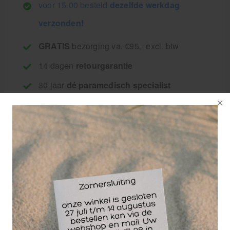
voor 15.00 besteld
dezelfde werkdag
verzonden!
GRATIS
bezorging va. €95,- excl. btw
14 dagen
retourgarantie
30 jaar
dé paramedisch specialist
Het Huismerk Fixomull stretch is een snelle en
betrouwbare fixatie voor verschillende
zorgtoepassingen. Het is geschikt voor het volledig
fixeren van absorberende verbanden, kompressen
en gazen op zowel vlakke, gebogen als bewegende