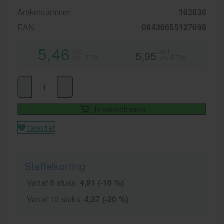
Artikelnummer
102036
EAN
08430655127098
5,46
excl.
incl.
5,95
9% BTW
9% BTW
-
+
In winkelmand
favoriet
Staffelkorting
Vanaf 5 stuks
4,91 (-10 %)
Vanaf 10 stuks
4,37 (-20 %)