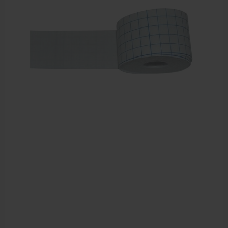
Sportbraces
EHBO en BHV
Verbandtrommels
Pleisters
Verband
Brandwonden verzorging
Desinfectie middelen
Handschoenen en bescherming
Medische hulpmiddelen
Veiligheidshesjes
Diversen EHBO en BHV
Pedicure artikelen