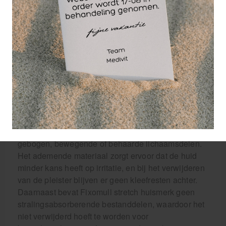
lichaamsdelen. De flexibele en rekbare drager van
polyester non-woven past zich gemakkelijk aan
gewelfde lichaamsdelen aan, waardoor
afsnoeringen, stuwingen en
doorbloedingsstoornissen worden voorkomen en de
wond beschermd wordt tegen bacteriën en andere
verontreinigingen.
De kleefmassa van polyacrylaat is huidvriendelijk
en hypo-allergeen, waardoor verbanden gedurende
lange perioden op hun plaats blijven zitten, zelfs op
gebogen, bewegende of behaarde lichaamsdelen.
Het ademende materiaal zorgt ervoor dat de huid
minder kans heeft op irritatie, en bij het verwijderen
van de pleister blijven er geen kleefresten achter.
Daarnaast bevat Fixomull stretch huismerk geen
stralingsabsorberende bestanddelen, waardoor het
niet verwijderd hoeft te worden voor