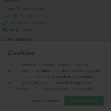
Houtse Parallelweg 41
5706 AC Helmond
+31 (0)492 - 792 482
info@medivit.nl
Openingstijden:
Maandag t/m vrijdag
Cookies
08.00 - 12.30u
13.00 - 16.00u
Laat ons weten welke cookies we mogen plaatsen.
Wanneer essentiële cookies aanklikt verzamelen wij geen
Wij pauzeren tussen 12.30 en 13.00u
persoonsgegevens en help je ons de site te verbeteren.
Wanneer je Cookies accepteren aanklikt krijg je een
Aanmelden nieuwsbrief
optimale website ervaring.
Meer over privacy & cookies
.
Als eerste op de hoogte zijn van het laatste nieuws:
Essentiële cookies
Cookies accepteren