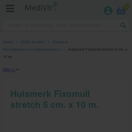
0
Home
>
EHBO en BHV
>
Pleisters
>
Hechtpleisters en fixatiepleisters
>
Huismerk Fixomull stretch 5 cm. x
10 m.
Menu
Fysiotherapieproducten
Huismerk Fixomull
stretch 5 cm. x 10 m.
Verbruiksmaterialen
Massage
Massagetafels