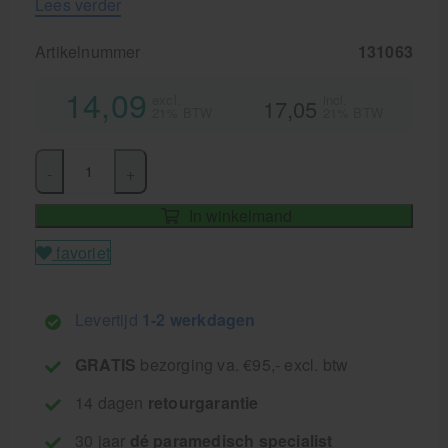
Lees verder
Artikelnummer
131063
14,09
excl.
incl.
17,05
21% BTW
21% BTW
-
+
In winkelmand
favoriet
Levertijd
1-2 werkdagen
GRATIS
bezorging va. €95,- excl. btw
14 dagen
retourgarantie
30 jaar
dé paramedisch specialist