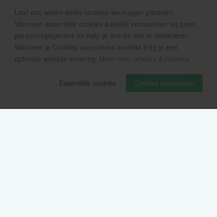
Laat ons weten welke cookies we mogen plaatsen.
Als eerste op de hoogte zijn van het laatste nieuws:
Wanneer essentiële cookies aanklikt verzamelen wij geen
persoonsgegevens en help je ons de site te verbeteren.
Wanneer je Cookies accepteren aanklikt krijg je een
optimale website ervaring.
Meer over privacy & cookies
.
Essentiële cookies
Cookies accepteren
Volg ons op
Verzendinformatie / retourbeleid
Sitemap
Disclaimer