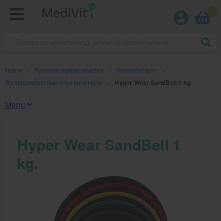
0
Home
>
Fysiotherapieproducten
>
Oefentherapie
>
Trainingsmaterialen fysiotherapie
>
Hyper Wear SandBell 1 kg.
Menu
Fysiotherapieproducten
Hyper Wear SandBell 1
kg.
Oefentherapie
Koude en warmte therapie
Anatomie posters en skeletten
Meten en testen