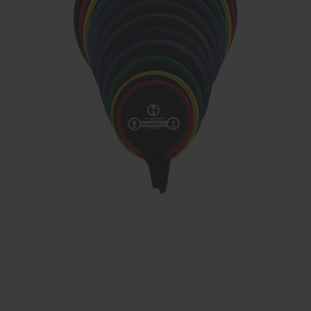
Dry Needling
Echogel & Ultrasoundgel
Verbruiksmaterialen
Massage
Massagetafels
Sportbraces
EHBO en BHV
Pedicure artikelen
Behandelstoel elektrisch
Aanbiedingen groothandel fysiotherapie en massage
Cursussen