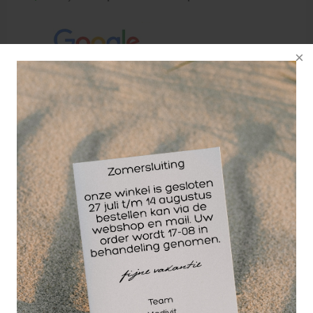
De SandBell van Hyper Wear is het meest
veelzijdige en functionele trainingsgewicht op de
markt!
Het gewicht varieert van 1-23 kg (2-50 lbs). Het
gewicht is afgebeeld op de SandBell en de
gebruikte kleurcodes geven een visuele indicatie
van het gewicht. Het gebruik van neopreen maakt
het vastpakken van de SandBell eenvoudig, terwijl
het sterk genoeg is om dagelijks intensief te
gebruiken. Met de SandBell kan een veelvoud aan
oefeningen, van eenvoudig tot complex, uitgevoerd
worden.