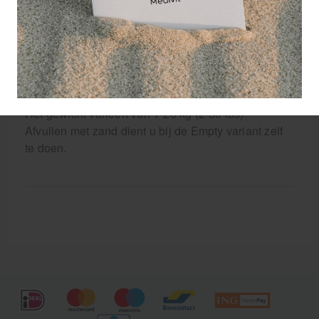
De SandBell kan in de plaats van meerdere soorten
fitnesstools, zoals halters, medicine ballen,
kettlebells, gebruikt worden. Bespaar tijd, geld en
opslagruimte door te investeren in een kleine of
grote verzameling SandBells.
Het gewicht varieert van 1-23 kg (2-50 lbs).
Afvullen met zand dient u bij de Empty variant zelf
te doen.