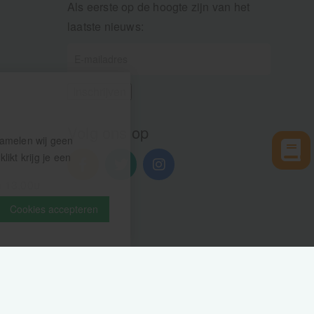
Als eerste op de hoogte zijn van het
laatste nieuws:
Volg ons op
zamelen wij geen
ikt krijg je een
n 13.00u
Cookies accepteren