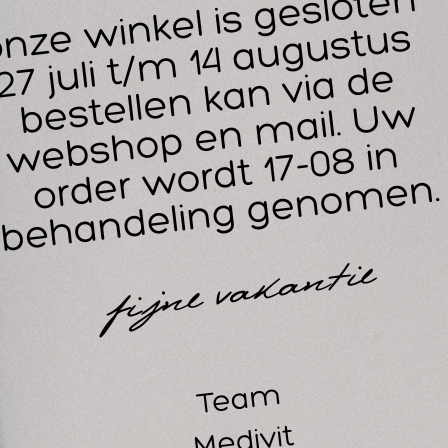
e Power Cold Gel is een verkoelende gel, werkt pijnstillend,
tstekingsremmend en bevordert een sneller herstel bij blessu
vat alleen natuurlijk stoffen zoals Menthol en Eucalyptus. Ge
nthetische pijnstillers.
r behandeling van alle spier-, gewricht- en peesklachten, kne
rrekkingen, verstuikingen, jeuk (insectenbeten) en hoofdpijn.
nbrengen werkt Ice Power binnen enkele minuten.
or een optimaal resultaat de behandeling elke 3 tot 6 uur he