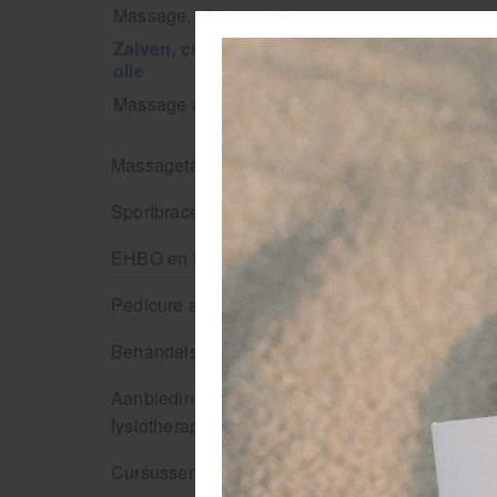
Massage, oliën en lotion
Zalven, crèmes, etherische
olie
Massage accessoires
Massagetafels
Sportbraces
EHBO en BHV
Pedicure artikelen
Behandelstoel elektrisch
Aanbiedingen groothandel
fysiotherapie en massage
Cursussen