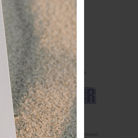
res. Ice Power
en Kamfer of
uzingen,
 Na
rhalen. Ice Power Cold Gel kan ongelimiteerd