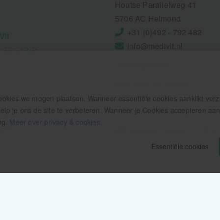
Houtse Parallelweg 41
5706 AC Helmond
+31 (0)492 - 792 482
Vit
info@medivit.nl
 en winkel
Openingstijden:
n
Maandag t/m vrijdag
rvice
08.00 - 12.30u
ookies we mogen plaatsen. Wanneer essentiële cookies aanklikt ver
p je ons de site te verbeteren. Wanneer je Cookies accepteren aankl
13.00 - 16.00u
ng.
Meer over privacy & cookies
.
ngen
Wij pauzeren tussen 12.30 e
Essentiële cookies
Privacy verklaring
Colofon
Cookie-instellingen