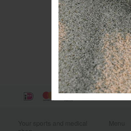
wo
ku
Your sports and medical
Menu
shop