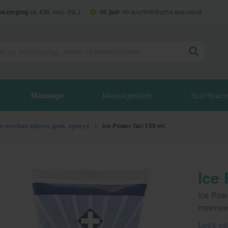
 bezorging
va. €95 excl. (NL)
30 jaar
dé sportmedische specialist
Massage
Massagetafels
Sportbrac
e merken zalven, gels, sprays
>
Ice Power Gel 150 ml.
Ice
Ice Pow
meenee
Lees ve