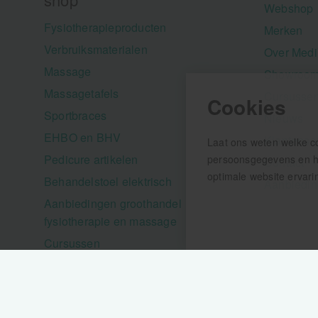
Webshop
Fysiotherapieproducten
Merken
Verbruiksmaterialen
Over Medi
Massage
Showroom
Massagetafels
Cursusse
Cookies
Sportbraces
Nieuws
EHBO en BHV
Klantense
Laat ons weten welke c
Pedicure artikelen
persoonsgegevens en hel
Contact
optimale website ervari
Behandelstoel elektrisch
Aanbiedi
Aanbiedingen groothandel
fysiotherapie en massage
Cursussen
Krukken
Verzendinformatie / retourbeleid
Sitemap
Disclaimer