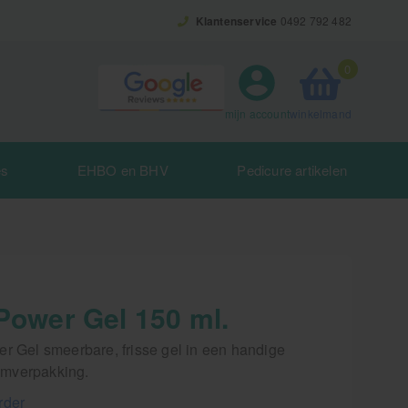
Klantenservice
0492 792 482
0
winkelmand
mijn account
es
EHBO en BHV
Pedicure artikelen
 Power Gel 150 ml.
er Gel smeerbare, frisse gel in een handige
mverpakking.
rder