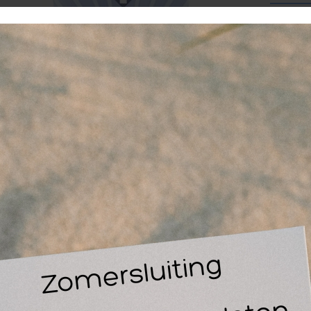
Artikel
1
-
favor
Le
G
14
30