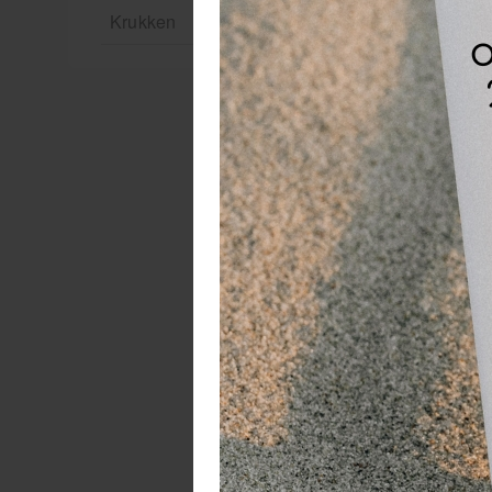
Krukken
Ic
on
be
sy
Te
ve
aa
Vo