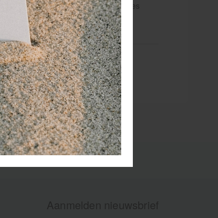
aat geen vettig laagje achter. Sporttapes
Aanmelden nieuwsbrief