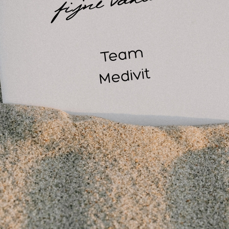
Automatische uitschakeling na 10 seconden inactiviteit (e
Signaalfunctie door middel van pieptoon en LCD schermlam
Lichaamstemperatuur met een bereik van:
34,9 - 37,5 °C > lange pieptoon en een groen achtergronds
37,6 - 42,2 °C > 3 korte, dubbele pieptonen en een rood ac
Temperatuur voorwerp > lange pieptoon en een wit achterg
Geheugen; de laatste 20 metingen worden opgeslagen
Aangedreven door 2 AAA-batterijen (niet inbegrepen)
CE
Engelstalige gebruiksaanwijzing bijgesloten.