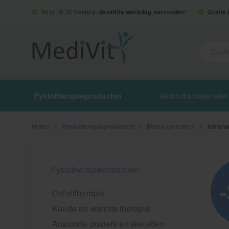
Voor 15.00 besteld,
dezelfde werkdag verzonden*
Gratis
Fysiotherapieproducten
Verbruiksmaterialen
Home
>
Fysiotherapieproducten
>
Meten en testen
>
Infrar
Fysiotherapieproducten
Oefentherapie
Koude en warmte therapie
Anatomie posters en skeletten