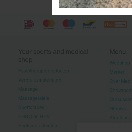
Your sports and medical
Menu
shop
Webshop
Fysiotherapieproducten
Merken
Verbruiksmaterialen
Over Medi
Massage
Showroom
Massagetafels
Cursusse
Sportbraces
Nieuws
EHBO en BHV
Klantense
Pedicure artikelen
Contact