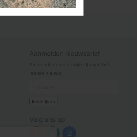
Aanmelden nieuwsbrief
Als eerste op de hoogte zijn van het
laatste nieuws:
Volg ons op