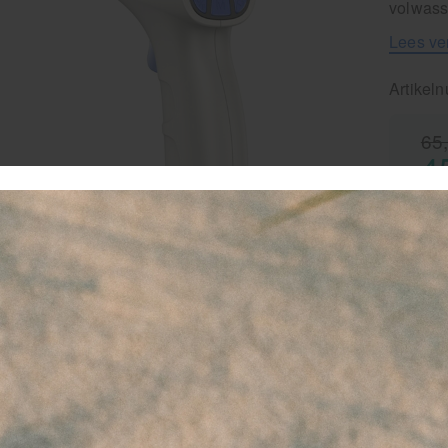
volwass
Lees ve
Artikel
65
4
-
favor
Le
G
14
30