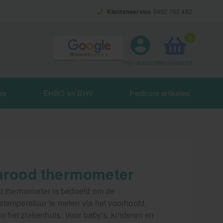
Klantenservice
0492 792 482
0
winkelmand
mijn account
es
EHBO en BHV
Pedicure artikelen
rarood thermometer
od thermometer is bedoeld om de
stemperatuur te meten via het voorhoofd,
 in het ziekenhuis. Voor baby's, kinderen en