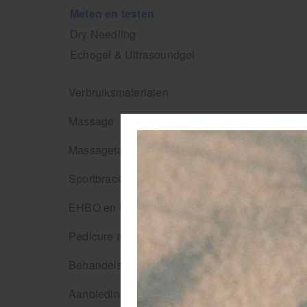
Meten en testen
Dry Needling
Echogel & Ultrasoundgel
Verbruiksmaterialen
Massage
Massagetafels
Sportbraces
EHBO en BHV
Pedicure artikelen
Behandelstoel elektrisch
Aanbiedingen groothandel