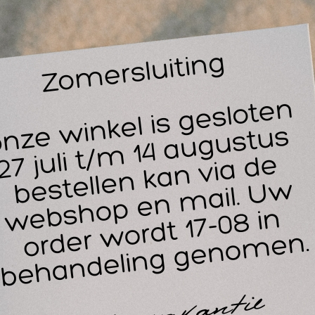
frarood (IR) thermometer waarmee heel snel een accurate lic
rden vastgesteld. Bovendien kan deze infrarood thermomete
nmerken van de infrarood thermometer
Meetmodus voor lichaamstemperatuur en de temperatuur v
Temperatuurmeting in graden Celsius (verwisselbaar in Fahr
Meetbereik lichaamstemperatuur van 34,9 - 42,2 °C
Meetbereik voorwerpen van 0,0 - 100 °C
Meettijd: 1 seconde
Meetafstand: 1 tot 5 cm
Hoge nauwkeurigheid; de metingen zijn tot 0,2 - 0,3 °C nau
Signaalfunctie bij een lage batterijstand