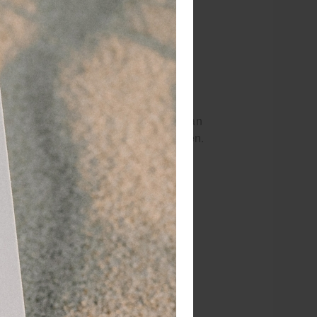
haamstemperatuur via het voorhoofd kan
r de temperatuur van voorwerpen meten.
an voorwerpen
enheit)
wkeurig