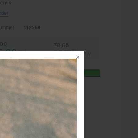
enen.
rder
nummer
112269
,00
78,65
5,00
incl.
excl.
54,45
21% BTW
21% BTW
+
In winkelmand
iet
vertijd
1-2 werkdagen
RATIS
bezorging va. €95,- excl. btw
 dagen
retourgarantie
 jaar
dé paramedisch specialist