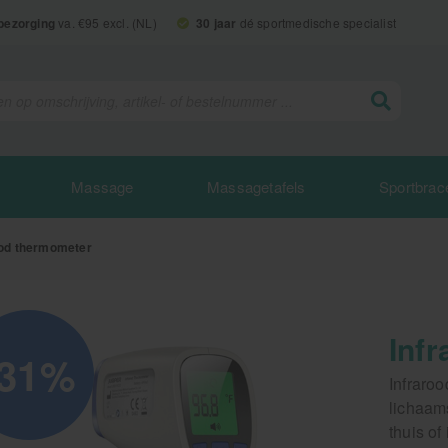
 bezorging
va. €95 excl. (NL)
30 jaar
dé sportmedische specialist
Massage
Massagetafels
Sportbrac
ood thermometer
Inf
-31%
Infraro
lichaam
thuis of