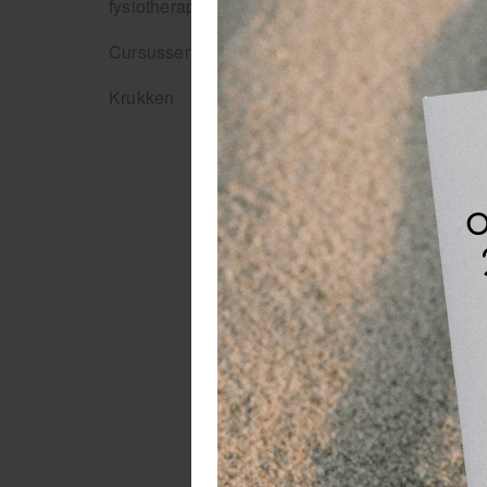
fysiotherapie en massage
Cursussen
Krukken
In
wo
Ke