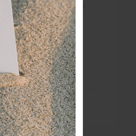
nergiebesparend en milieubeschermend)
pje:
cherm
htergrondscherm
rondscherm