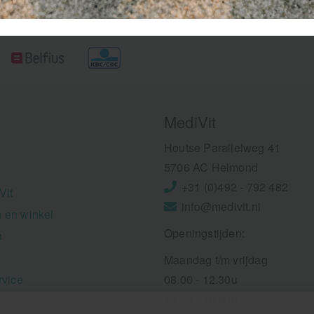
MediVit
Houtse Parallelweg 41
5706 AC Helmond
+31 (0)492 - 792 482
Vit
info@medivit.nl
 en winkel
Openingstijden:
n
Maandag t/m vrijdag
rvice
08.00 - 12.30u
13.00 - 16.00u