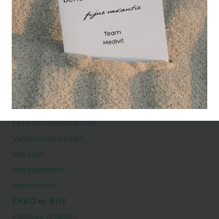
Your sports and medical shop
Fysiotherapieproducten
Verbruiksmaterialen
Massage
Massagetafels
Sportbraces
EHBO en BHV
Pedicure artikelen