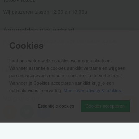
Wij pauzeren tussen 12.30 en 13.00u
Aanmelden nieuwsbrief
Als eerste op de hoogte zijn van het laatste nieuws:
Cookies
Laat ons weten welke cookies we mogen plaatsen.
Wanneer essentiële cookies aanklikt verzamelen wij geen
persoonsgegevens en help je ons de site te verbeteren.
Wanneer je Cookies accepteren aanklikt krijg je een
optimale website ervaring.
Meer over privacy & cookies
.
Volg ons op
Essentiële cookies
Cookies accepteren