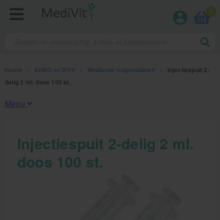
0
Home
>
EHBO en BHV
>
Medische hulpmiddelen
>
Injectiespuit 2-
delig 2 ml. doos 100 st.
Menu
Fysiotherapieproducten
Injectiespuit 2-delig 2 ml.
doos 100 st.
Verbruiksmaterialen
Massage
Massagetafels
Sportbraces