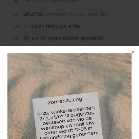
Levertijd
1-2 werkdagen
GRATIS
bezorging va. €95,- excl. btw
14 dagen
retourgarantie
30 jaar
dé paramedisch specialist
Â