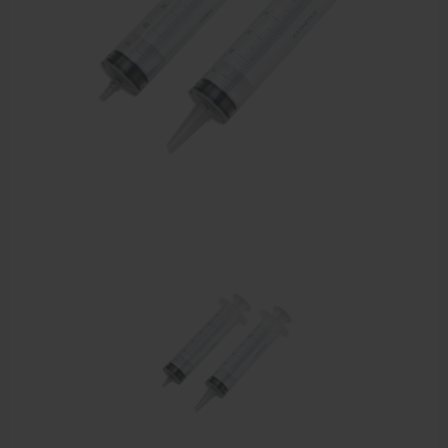
EHBO en BHV
Verbandtrommels
Pleisters
Verband
Brandwonden verzorging
Desinfectie middelen
Handschoenen en bescherming
Medische hulpmiddelen
Veiligheidshesjes
Diversen EHBO en BHV
Pedicure artikelen