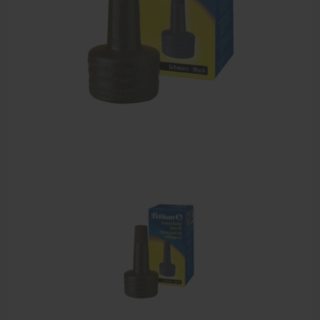
Sportbraces
EHBO en BHV
Pedicure artikelen
Voetverzorging
Diverse pedicure producten
Praktijk benodigdheden
Behandelstoel elektrisch
Aanbiedingen groothandel fysiotherapie en massage
Cursussen
Krukken