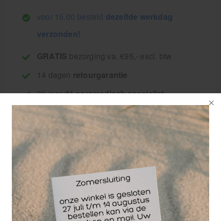
voor 15.00 besteld
dezelfde werkdag
verzonden!
GRATIS
bezorging va. €95,- excl. btw
14 dagen
retourgarantie
30 jaar
dé paramedisch specialist
Omschrijving:Voor het maken van blauwdrukken
van de voet.