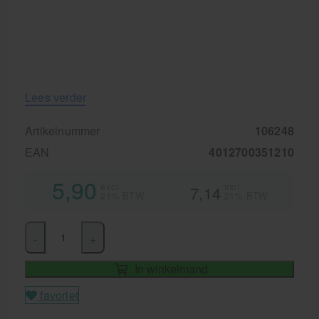
Lees verder
Artikelnummer
106248
EAN
4012700351210
5,90
excl.
incl.
7,14
21% BTW
21% BTW
-
+
In winkelmand
favoriet