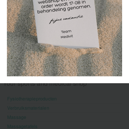
Your sports and medical shop
Fysiotherapieproducten
Verbruiksmaterialen
Massage
Massagetafels