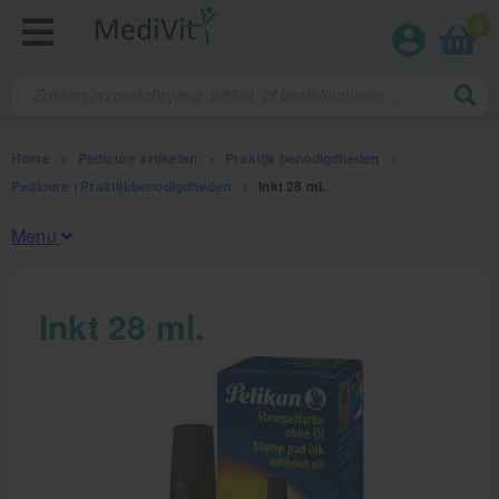
0
Home
>
Pedicure artikelen
>
Praktijk benodigdheden
>
Pedicure | Praktijkbenodigdheden
>
Inkt 28 ml.
Menu
Fysiotherapieproducten
Inkt 28 ml.
Verbruiksmaterialen
Massage
Massagetafels