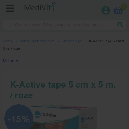
0
Home
>
Verbruiksmaterialen
>
Kinesiotape
>
K-Active tape 5 cm x
5 m. / roze
Menu
Fysiotherapieproducten
K-Active tape 5 cm x 5 m.
/ roze
Verbruiksmaterialen
Kinesiotape
-15%
Sporttape
Bandages en zwachtels