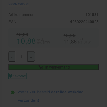
Lees verder
Artikelnummer
101031
EAN
4260229440025
12,80
13,95
10,88
incl.
excl.
11,86
9% BTW
9% BTW
-
+
In winkelmand
favoriet
voor 15.00 besteld
dezelfde werkdag
verzonden!