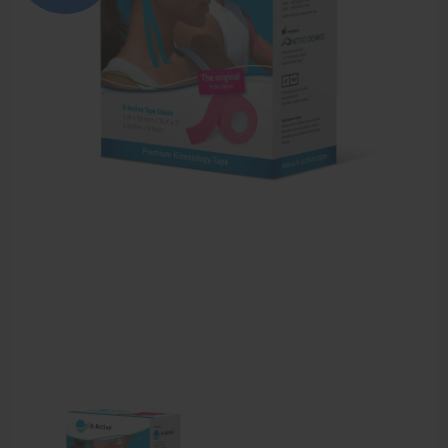
Farmaceutische artikelen
Verzorgingskoffers | Bidonkratten
Voedingssupplementen
Huidverzorging
Massage
Massagetafels
Sportbraces
EHBO en BHV
Pedicure artikelen
Behandelstoel elektrisch
Aanbiedingen groothandel fysiotherapie en massage