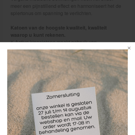
meer een pijnstillend effect en harmoniseert het de
spiertonus om spanning te verlichten.
Katoen van de hoogste kwaliteit, kwaliteit
waarop u kunt rekenen.
K-Active kinesiotape maakt gebruik van
waterafstotende, ademende stof. De onberispelijke
randsnede van de K-Active-tape voorkomt dat de
draden gaan rafelen en zorgt voor een lange
levensduur.
K-Active is 100% vrij van latex en schadelijke
stoffen zoals halogeenorganische verbindingen en
is daarom absoluut huidvriendelijk.
K-Active lijm: Geen huidirritatie!
De hypoallergene formule van de lijm garandeert de
beste compatibiliteit. De K-Active Classic Tape is
daarom ook ideaal voor de gevoelige huid. Niet