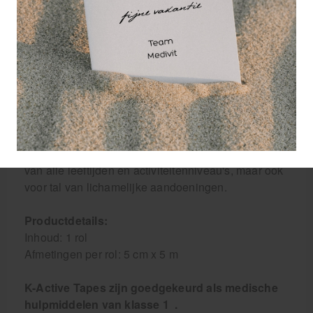
voor niets dat vele klinieken en ziekenhuizen
kiezen voor K-Active!
De formule van de acrylkleefstof zorgt ervoor dat de
tape schoon en zonder resten kan worden
verwijderd.
Of je nu te maken krijgt met rugpijn,
(spier-)spanning of ondersteuning zoekt na
blessures, met K-ActiveClassic Tape maakt je altijd
de juiste keuze. K-Active is geschikt voor mensen
van alle leeftijden en activiteitenniveau's, maar ook
voor tal van lichamelijke aandoeningen.
Productdetails:
Inhoud: 1 rol
Afmetingen per rol: 5 cm x 5 m
K-Active Tapes zijn goedgekeurd als medische
hulpmiddelen van klasse 1 .