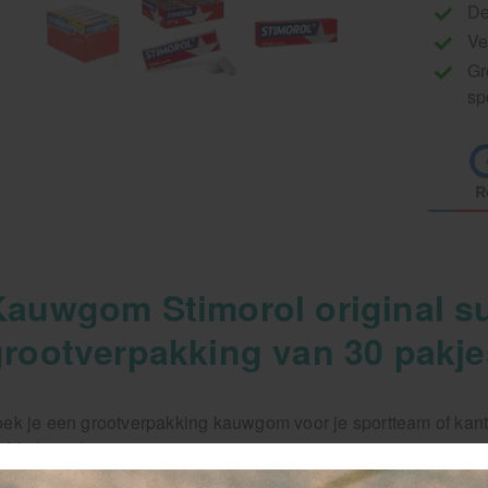
De
Ve
Gr
sp
Kauwgom Stimorol original su
grootverpakking van 30 pakje
ek je een grootverpakking kauwgom voor je sportteam of kan
j Medivit.nl