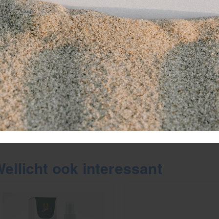
nvloed heeft op de mondgezondheid.
. Kan ik deze kauwgom gebruiken tijdens een
a, suikervrije kauwgom bevat nauwelijks calorieën 
uiker.
. Hoe lang blijft de smaak van Stimorol Origi
timorol staat bekend om zijn langdurige frisse sma
ariant behouden blijft.
ellicht ook interessant