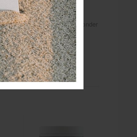
 dieet of sportprogramma?
en is ideaal als frisse snack zonder
nal behouden?
ak, die ook in deze suikervrije