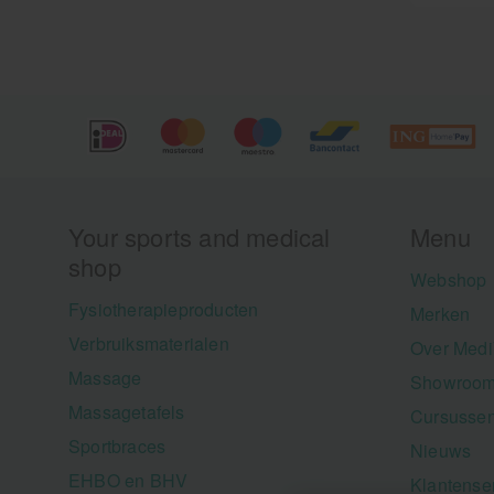
Your sports and medical
Menu
shop
Webshop
Fysiotherapieproducten
Merken
Verbruiksmaterialen
Over Medi
Massage
Showroom
Massagetafels
Cursusse
Sportbraces
Nieuws
EHBO en BHV
Klantense