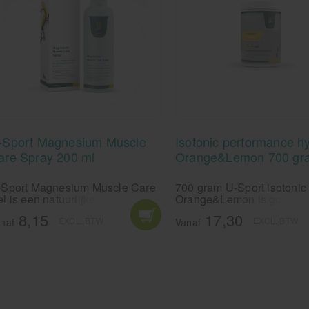
-Sport Magnesium Muscle
Isotonic performance h
are Spray 200 ml
Orange&Lemon 700 gr
-Sport Magnesium Muscle Care
700 gram U-Sport isotonic
l is een natuurlijke magnesium
Orange&Lemon is goed vo
l. Deze magnesium gel is
liter Isotone dorstlesser. 
8,15
17,30
EXCL. BTW
EXCL. BTW
twikkeld voor het bevorderen
kwaliteit isotone drank. Re
naf
Vanaf
n sportprestaties en
vocht-en mineralenbalans 
dersteuning van spierherstel.
en na het sporten.
-Sport magnesium gel
dersteunt het natuurlijke
gnesiumbalans in het lichaam.