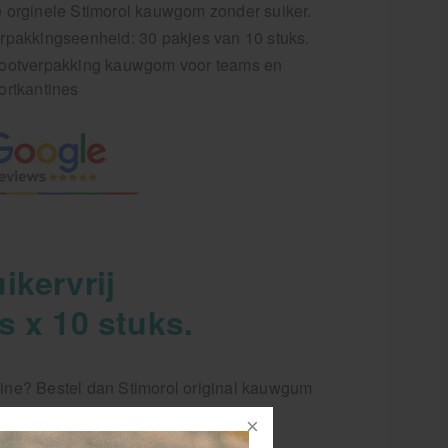
 orginele Stimorol kauwgom zonder suiker.
rpakkingseenheid: 30 pakjes van 10 stuks.
ootverpakking kauwgom voor teams en
ortkantines
ikervrij
s x 10 stuks.
tine? Bestel dan Stimorol original kauwgum