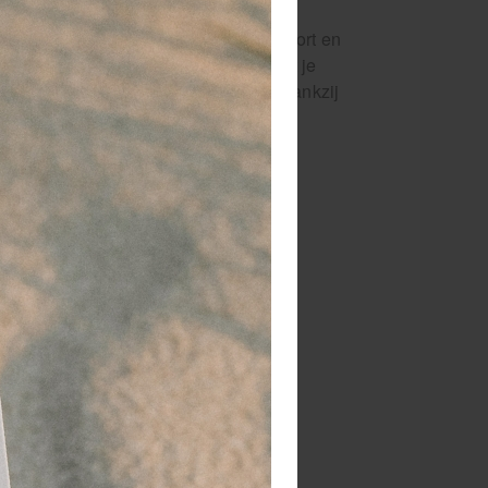
ossing voor iedereen die houdt van
t, lange dagen maakt op kantoor of sport en
ssieker. De suikervrije formule helpt je
et van de originele Stimorol-smaak. Dankzij
en praktisch. Perfect om te delen met