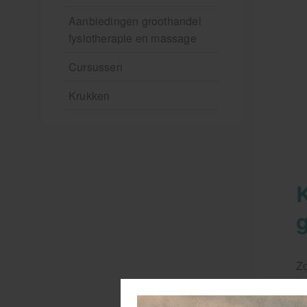
Aanbiedingen groothandel
fysiotherapie en massage
Cursussen
Krukken
Zo
bi