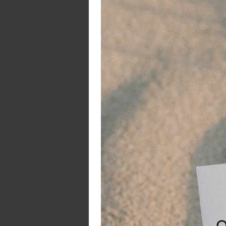
St
la
tu
ta
de
co
Sp
T