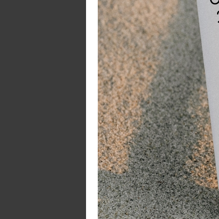
1
J
e
2
D
3
S