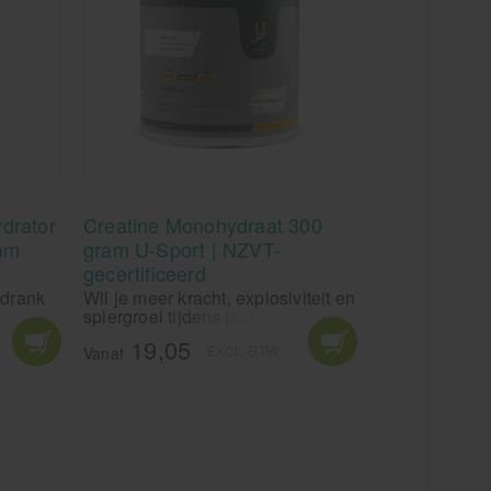
ydrator
Creatine Monohydraat 300
am
gram U-Sport | NZVT-
gecertificeerd
 drank
Wil je meer kracht, explosiviteit en
or 10
spiergroei tijdens je trainingen?
Hoge
U-Sport Creatine Monohydraat
19,05
EXCL. BTW
guleert
bevat 100% Creapure: de
Vanaf
tijdens
zuiverste vorm van creatine,
getest op onzuiverheden en met
een gegarandeerd
creatinegehalte van 99,99%. Dit
supplement ondersteunt
spieropbouw, verhoogt prestaties
bij korte, intensieve inspanningen