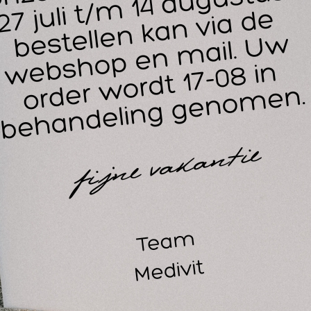
Tijdens of na het sporten voor een frisse adem
Op kantoor of school als suikervrije snack
Onderweg in de auto of het OV
Ideaal om te delen bij vergaderingen of teamactiviteiten
. Bevat Stimorol Original suikervrij kauwgom 
a, deze kauwgom is volledig suikervrij en daarm
n gezondheid.
. Hoe groot is de grootverpakking?
e verpakking bevat 30 x 10 stuks, zodat u altijd 
. Is kauwgom goed voor de tanden?
uikervrije kauwgom helpt de speekselproductie te 