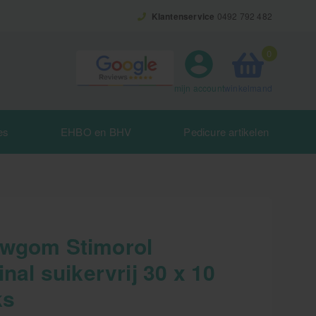
Klantenservice
0492 792 482
0
winkelmand
mijn account
es
EHBO en BHV
Pedicure artikelen
wgom Stimorol
inal suikervrij 30 x 10
ks