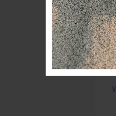
i
4
J
s
5
S
v
W