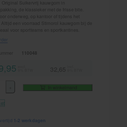
l Original Suikervrij kauwgom in
pakking, de klassieker met de frisse bite.
oor onderweg, op kantoor of tijdens het
. Altijd een voorraad Stimorol kauwgom bij de
eaal voor sportteams en sportkantines.
rder
nummer
110048
9,95
excl.
incl.
32,65
9% BTW
9% BTW
+
In winkelmand
iet
vertijd
1-2 werkdagen