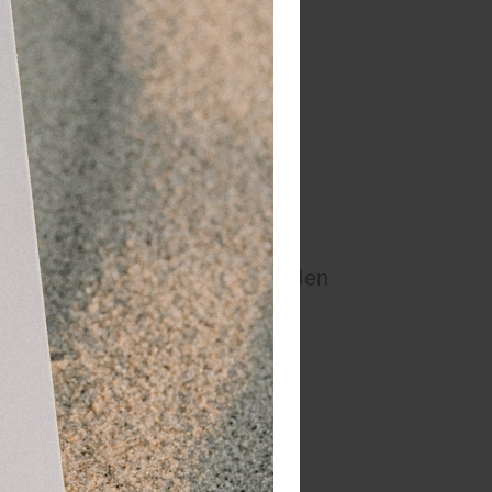
echt geen suiker?
ee een bewuste keuze voor tanden
voldoende voorraad heeft.
stimuleren, wat een positieve