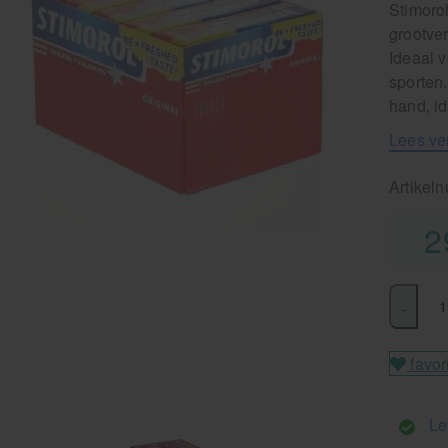
Stimoro
grootver
Ideaal v
sporten
hand, id
Lees ve
Artikel
2
-
favor
Le