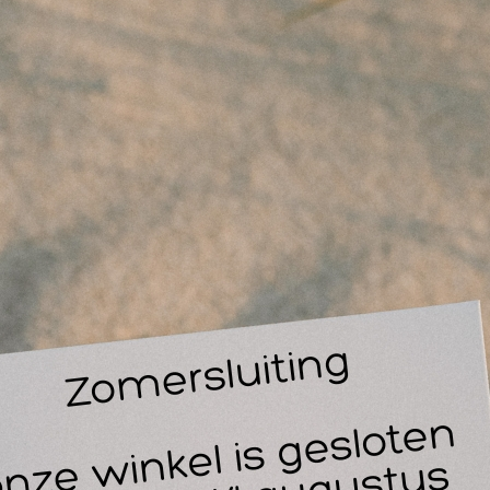
imorol Original Suikervrij kauwgom grootverpakking is dé opl
ngdurige frisheid en suikervrij kauwen. Of je nu onderweg ben
ssendoor frisse adem wilt, deze kauwgom is de betrouwbare kla
nden te beschermen tegen tandplak en gaatjes, terwijl jij geni
 grootverpakking heeft u altijd voldoende voorraad, voordelig 
llega’s, teamgenoten of om zelf zorgeloos van te genieten.
ecificaties:
Merk: Stimorol
Variant: Original Suikervrij
Verpakking: Grootverpakking
Inhoud: 30 pakjes x 10 stuks
Suikervrij: Ja
Geschikt voor: Dagelijks gebruik, sport, werk, onderweg
oepassing & gebruiksmomenten: