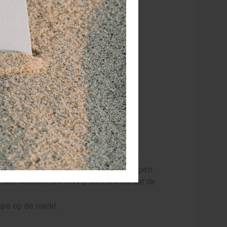
or 15.00 besteld
dezelfde werkdag
rzonden!
RATIS
bezorging va. €95,- excl. btw
 dagen
retourgarantie
 jaar
dé paramedisch specialist
lde materiaal dat er voor zorgt dat de
 van spieren en pezen zorgt bij het tapen
alle kleuren. De KNVB stelt als eis dat de
ape op de markt.