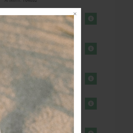
Artikelnr.
104052
3,45
Kousentape /
va.
Groen / 33 m. x 19
EXCL. BTW
mm.
Artikelnr.
104053
3,45
Kousentape / NAVY-
va.
blauw / 33 m. x 19
EXCL. BTW
mm.
Artikelnr.
104054
3,45
Kousentape / Geel /
va.
33 m. x 19 mm.
EXCL. BTW
Artikelnr.
104055
3,45
Kousentape /
va.
Oranje / 33 m. x 19
EXCL. BTW
mm.
Artikelnr.
104056
3,45
Kousentape / Sky
va.