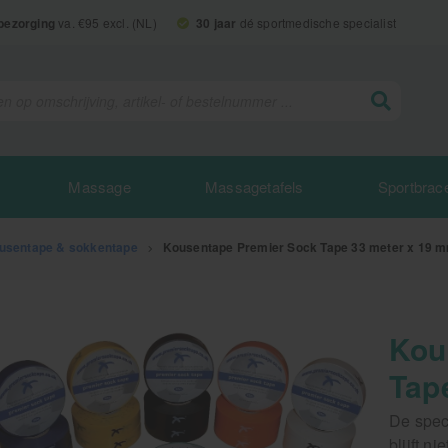
 bezorging
va. €95 excl. (NL)
30 jaar
dé sportmedische specialist
Massage
Massagetafels
Sportbrac
usentape & sokkentape
>
Kousentape Premier Sock Tape 33 meter x 19 
Kou
Tap
De spec
blijft n