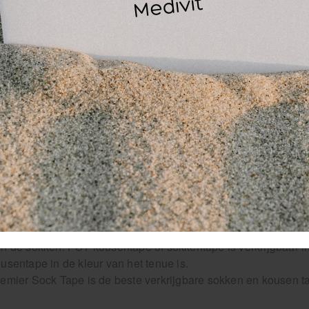
vo
ve
G
14
30
emier Sock Tape bevat het uit sofpolyvinylchloride samengeste
usentape flexibel is en daardoor voor een betere doorbloeding
n de sokken. PST kousentape of sokkentape is verkrijgbaar in 
usentape in de kleur van het tenue is.
emier Sock Tape is de beste verkrijgbare sokken en kousen t