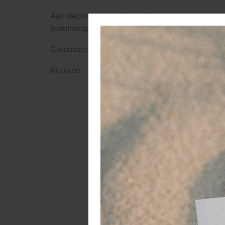
Aanbiedingen groothandel
fysiotherapie en massage
Cursussen
Krukken