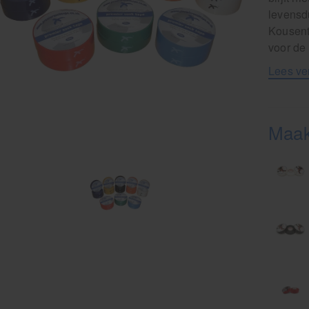
levensd
Kousent
voor de
Lees ve
Maak