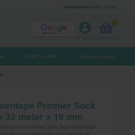
Klantenservice
0492 792 482
0
winkelmand
mijn account
es
EHBO en BHV
Pedicure artikelen
mm
sentape Premier Sock
e 33 meter x 19 mm
iale lijm van Premier Sock Tape kousentape
iet achter op uw sokken en zal daardoor de