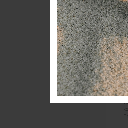
Pr
ko
va
ko
Pr