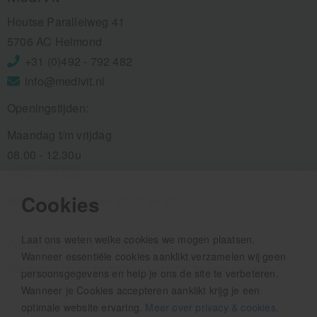
Houtse Parallelweg 41
5706 AC Helmond
+31 (0)492 - 792 482
info@medivit.nl
Openingstijden:
Maandag t/m vrijdag
08.00 - 12.30u
13.00 - 16.00u
Cookies
Wij pauzeren tussen 12.30 en 13.00u
Aanmelden nieuwsbrief
Laat ons weten welke cookies we mogen plaatsen.
Wanneer essentiële cookies aanklikt verzamelen wij geen
Als eerste op de hoogte zijn van het laatste nieuws:
persoonsgegevens en help je ons de site te verbeteren.
Wanneer je Cookies accepteren aanklikt krijg je een
optimale website ervaring.
Meer over privacy & cookies
.