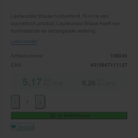
Laufwunder Blauw huidvettend 75 ml is een
cosmetisch product. Laufwunder Blauw heeft een
huidvettende en verzorgende werking.
Lees verder
Artikelnummer
106046
EAN
4019847111127
5,17
excl.
incl.
6,26
21% BTW
21% BTW
-
+
In winkelmand
favoriet