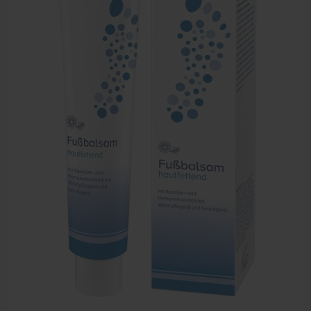
Sportbraces
EHBO en BHV
Pedicure artikelen
Voetverzorging
Diverse pedicure producten
Praktijk benodigdheden
Behandelstoel elektrisch
Aanbiedingen groothandel fysiotherapie en massage
Cursussen
Krukken