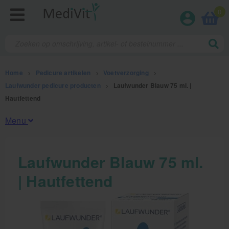
0
Home
>
Pedicure artikelen
>
Voetverzorging
>
Laufwunder pedicure producten
>
Laufwunder Blauw 75 ml. |
Hautfettend
Menu
Fysiotherapieproducten
Laufwunder Blauw 75 ml.
| Hautfettend
Verbruiksmaterialen
Massage
Massagetafels