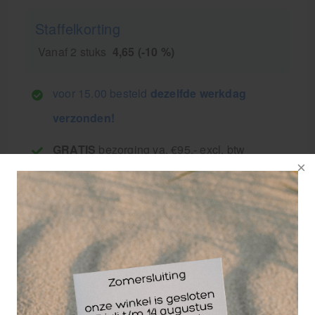
Staffelkorting
Vanaf 2 stuks
4,65 (-10 %)
voor 15.00 besteld
dezelfde werkdag
verzonden!
GRATIS
bezorging va. €95,- excl. btw
14 dagen
retourgarantie
30 jaar
dé paramedisch specialist