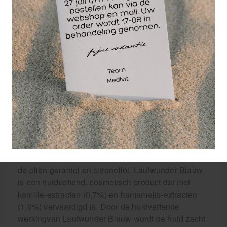
Van Laufwunder
Blauw wordt de huid
zacht en elastisch en
geeft direct een
aangenaam gevoel.
Laufwunder Blauw
heeft een
deodoriserende
werking. Bij dagelijks gebruik behoudt men een
fluweelzachte huid daar Laufwunder Blauw een
langdurige werking heeft.
Laufwunder Blauw huidvettend 75 ml bevat tevens
de oliën geraniol en citronellol. Laufwunder Blauw
is een huidvettend, cosmetisch product dat met
kamille-extracten (0,7%) en hamamelis-extracten
(1,0%) vervaardigd is. Door de huidvettende
werkingvan Laufwunder Blauw wordt de huid zacht