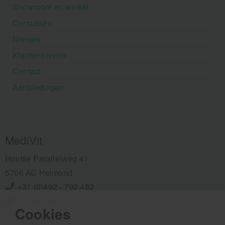
Showroom en winkel
Cursussen
Nieuws
Klantenservice
Contact
Aanbiedingen
MediVit
Houtse Parallelweg 41
5706 AC Helmond
+31 (0)492 - 792 482
info@medivit.nl
Cookies
Openingstijden: