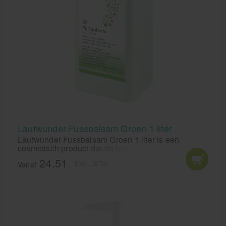
Laufwunder Fussbalsam Groen 1 liter
Laufwunder Fussbalsam Groen 1 liter is een
cosmetisch product dat de huid zacht en elastisch
maakt. De verfrissende geur van menthol en zijn
24,51
EXCL. BTW
huidverkoelende werking geven de voeten direct
Vanaf
een aangenaam gevoel. Bij voettranspiratie werkt
Laufwunder Groen deodoriserend.