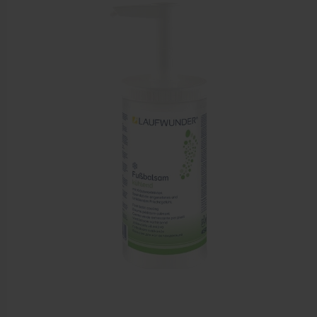
Sportbraces
EHBO en BHV
Pedicure artikelen
Voetverzorging
Diverse pedicure producten
Praktijk benodigdheden
Behandelstoel elektrisch
Aanbiedingen groothandel fysiotherapie en massage
Cursussen
Krukken