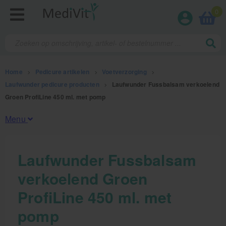
0
Home
>
Pedicure artikelen
>
Voetverzorging
>
Laufwunder pedicure producten
>
Laufwunder Fussbalsam verkoelend
Groen ProfiLine 450 ml. met pomp
Menu
Fysiotherapieproducten
Laufwunder Fussbalsam
verkoelend Groen
Verbruiksmaterialen
ProfiLine 450 ml. met
Massage
pomp
Massagetafels