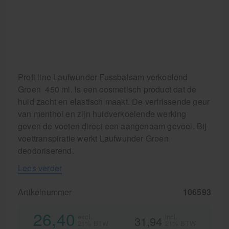
Profi line Laufwunder Fussbalsam verkoelend
Groen 450 ml. is een cosmetisch product dat de
huid zacht en elastisch maakt. De verfrissende geur
van menthol en zijn huidverkoelende werking
geven de voeten direct een aangenaam gevoel. Bij
voettranspiratie werkt Laufwunder Groen
deodoriserend.
Lees verder
Artikelnummer
106593
26,40
excl.
incl.
31,94
21% BTW
21% BTW