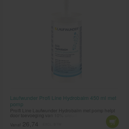
Laufwunder Profi Line Hydrobalm 450 ml met
pomp
Proifi Line Laufwunder Hydrobalm met pomp helpt
door toevoeging van 10% ureum het vochtgehalte in
de huidlagen te herstellen.Proifi Line Laufwunder
26,74
EXCL. BTW
Hydrobalm helpt de natuurlijke barrièrefunctie van
Vanaf