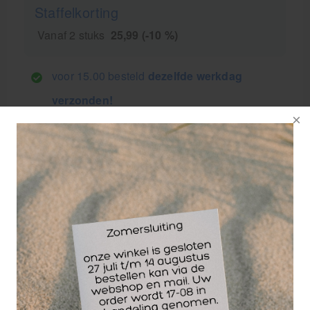
Staffelkorting
Vanaf 2 stuks
25,99 (-10 %)
voor 15.00 besteld
dezelfde werkdag
verzonden!
GRATIS
bezorging va. €95,- excl. btw
14 dagen
retourgarantie
30 jaar
dé paramedisch specialist