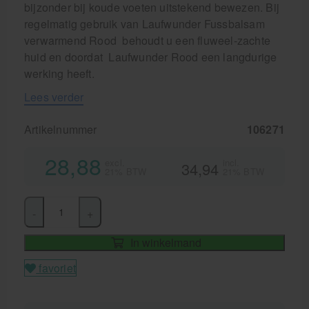
bijzonder bij koude voeten uitstekend bewezen. Bij
regelmatig gebruik van Laufwunder Fussbalsam
verwarmend Rood behoudt u een fluweel-zachte
huid en doordat Laufwunder Rood een langdurige
werking heeft.
Lees verder
Artikelnummer
106271
28,88
excl.
incl.
34,94
21% BTW
21% BTW
-
+
In winkelmand
favoriet