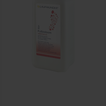
Sportbraces
EHBO en BHV
Pedicure artikelen
Voetverzorging
Diverse pedicure producten
Praktijk benodigdheden
Behandelstoel elektrisch
Aanbiedingen groothandel fysiotherapie en massage
Cursussen
Krukken