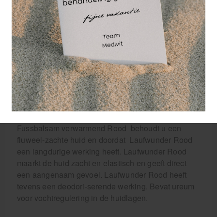
Laufwunder
Fussbalsam
verwarmend Rood
1000 ML is een
cosmetisch product
dat met kruidenoliën
is vervaardigd. Door
het gebruik van
arnica-extracten (1%) heeft Laufwunder Rood zich
in het bijzonder bij koude voeten uitstekend
bewezen. Bij regelmatig gebruik van Laufwunder
Fussbalsam verwarmend Rood behoudt u een
fluweel-zachte huid en doordat Laufwunder Rood
een langdurige werking heeft. Laufwunder Rood
maarkt de huid zacht en elastisch en geeft direct
een aangenaam gevoel. Laufwunder Rood heeft
tevens een deodori-serende werking. Bevat ureum
voor vochtregulering in de huidlagen.