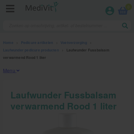
0
Home
>
Pedicure artikelen
>
Voetverzorging
>
Laufwunder pedicure producten
>
Laufwunder Fussbalsam
verwarmend Rood 1 liter
Menu
Fysiotherapieproducten
Laufwunder Fussbalsam
verwarmend Rood 1 liter
Verbruiksmaterialen
Massage
Massagetafels