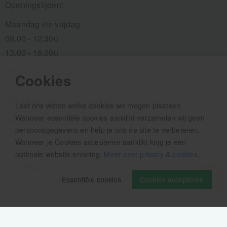
Openingstijden:
Maandag t/m vrijdag
08.00 - 12.30u
13.00 - 16.00u
Wij pauzeren tussen 12.30 en 13.00u
Cookies
Aanmelden nieuwsbrief
Laat ons weten welke cookies we mogen plaatsen.
Wanneer essentiële cookies aanklikt verzamelen wij geen
Als eerste op de hoogte zijn van het laatste nieuws:
persoonsgegevens en help je ons de site te verbeteren.
Wanneer je Cookies accepteren aanklikt krijg je een
optimale website ervaring.
Meer over privacy & cookies
.
Essentiële cookies
Cookies accepteren
Volg ons op