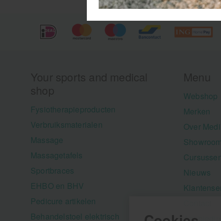
Your sports and medical
Menu
shop
Webshop
Fysiotherapieproducten
Merken
Verbruiksmaterialen
Over Medi
Massage
Showroom
Massagetafels
Cursusse
Sportbraces
Nieuws
EHBO en BHV
Klantense
Pedicure artikelen
Contact
Cookies
Behandelstoel elektrisch
Aanbiedi