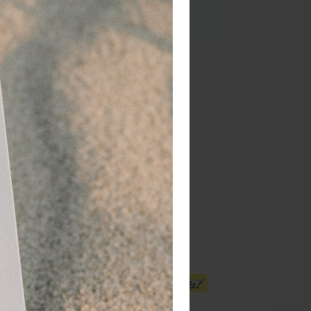
 2 stuks
37,15 (-10 %)
vertijd
1-2 werkdagen
RATIS
bezorging va. €95,- excl. btw
 dagen
retourgarantie
 jaar
dé paramedisch specialist
et een hoge
e huidflora
e
ging van de