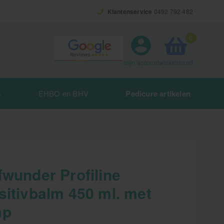
Klantenservice
0492 792 482
0
winkelmand
mijn account
s
EHBO en BHV
Pedicure artikelen
fwunder Profiline
sitivbalm 450 ml. met
mp