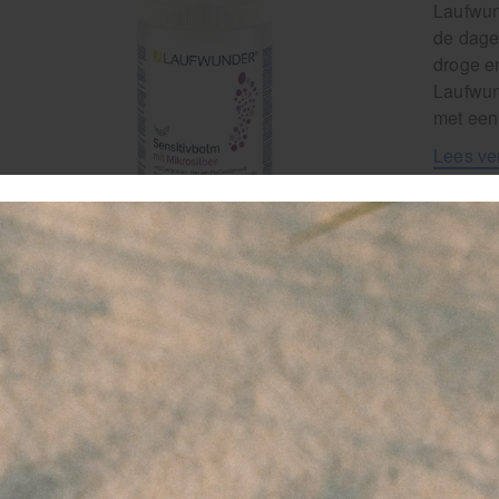
Laufwund
de dage
droge e
Laufwun
met een
Lees ve
Artikel
4
-
favor
Staff