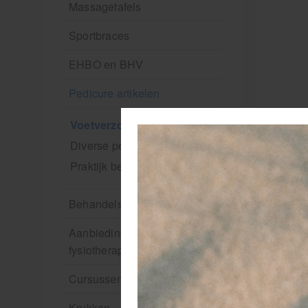
Massagetafels
Sportbraces
EHBO en BHV
Pedicure artikelen
Voetverzorging
Diverse pedicure producten
Praktijk benodigdheden
Behandelstoel elektrisch
Aanbiedingen groothandel
fysiotherapie en massage
Cursussen
Krukken