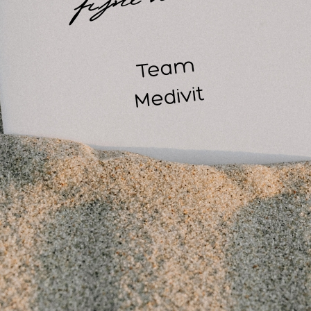
idvochtigheid. Laufwunder Profiline Sensitivbalm is ook gesch
rzorging van de huid bij constitutioneel of atopisch eczeem.
ufwunder Sensitivbalm is elmulgatorarm, vrij van parfumoliën 
oordelen Laufwunder Profiline Sensitivbalm:
emulgator vrij
vrij van parfum
bevat geen kleurstoffen