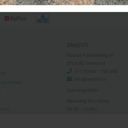
MediVit
Houtse Parallelweg 41
5706 AC Helmond
+31 (0)492 - 792 482
Vit
info@medivit.nl
 en winkel
Openingstijden:
n
Maandag t/m vrijdag
rvice
08.00 - 12.30u
13.00 - 16.00u
ngen
Wij pauzeren tussen 12.30 e