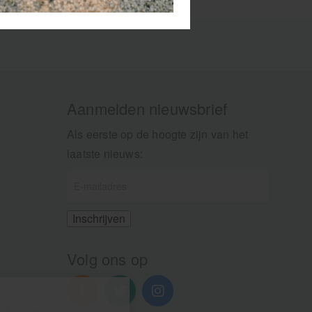
Aanmelden nieuwsbrief
Als eerste op de hoogte zijn van het
laatste nieuws:
Volg ons op
n 13.00u