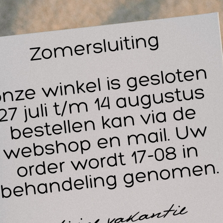
Vanaf
Le
G
14
30
aufwunder Profiline Sensitivbalm 450 ml. met pomp.
ufwunder Profiline Sensitivbalm bevat deeltjes microzilver m
iverheid en ceramiden. De deeltjes micro-zilver stabiliseren d
ardoor de huid rustiger wordt. Bovendien zorgen plantaardig
standdelen in combinatie met oliën en vetten voor een verho