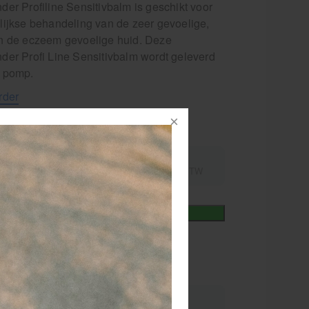
er Profiline Sensitivbalm is geschikt voor
lijkse behandeling van de zeer gevoelige,
n de eczeem gevoelige huid. Deze
der Profi Line Sensitivbalm wordt geleverd
 pomp.
rder
nummer
106673
1,28
excl.
incl.
49,95
21% BTW
21% BTW
+
In winkelmand
iet
elkorting