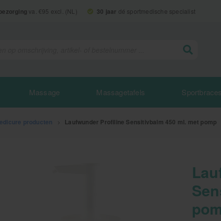
 bezorging
va. €95 excl. (NL)
30 jaar
dé sportmedische specialist
Massage
Massagetafels
Sportbrace
edicure producten
>
Laufwunder Profiline Sensitivbalm 450 ml. met pomp
Lau
Sen
po