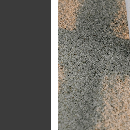
hu
ve
La
V