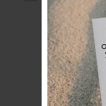
L
La
zu
wa
be