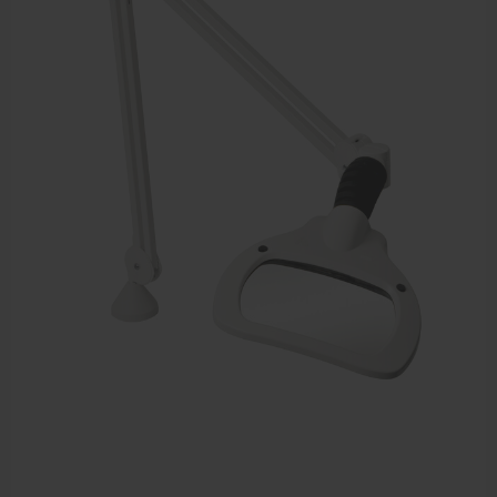
Sportbraces
EHBO en BHV
Pedicure artikelen
Voetverzorging
Diverse pedicure producten
Praktijk benodigdheden
Behandelstoel elektrisch
Aanbiedingen groothandel fysiotherapie en massage
Cursussen
Krukken