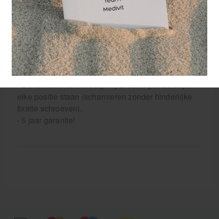
is.
Productkenmerken LUXO WAVE LED Loupelamp:
- De loupelamp bevat 2x krachtige 6W LED
verlichting, dimbaar en onafhankelijk te schakelen.
- De metalen armatuur en metalen behuizing zijn
goed schoon te maken.
- De armatuur is volledig vrij te bewegen en blijft in
elke positie staan (scharnieren zonder hinderlijke
fixatie schroeven).
- 5 jaar garantie!