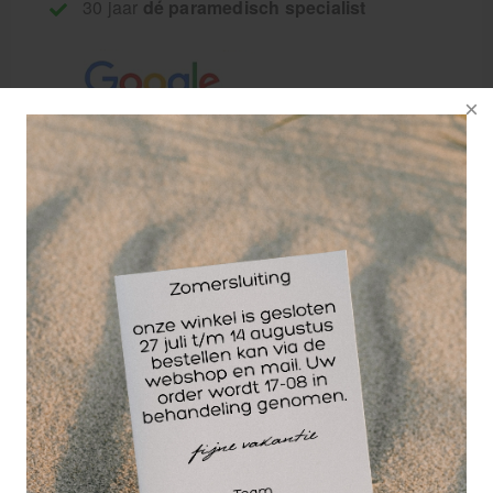
30 jaar
dé paramedisch specialist
LUXO LED Loupelamp Wave. Een prachtige
combinatie van design en techniek, voorzien van
krachtige maar energie zuinige LED verlichting
welke in 3 stappen dimbaar is. De LED lampen
links en rechts van de 3,5 dioptrie rechthoekige
glazen lens geven een volledige egale verlichting
van het oppervlak.
Door de hoogwaardige balans arm en scharnieren
blijft de lamp in elke gewenste positie staan.
De metalen lampkop geeft hem een lange
levensduur en zorgt er voor dat hij goed te reinigen