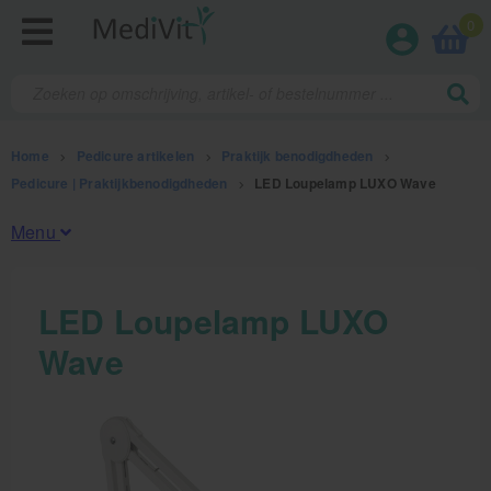
0
Home
>
Pedicure artikelen
>
Praktijk benodigdheden
>
Pedicure | Praktijkbenodigdheden
>
LED Loupelamp LUXO Wave
Menu
Fysiotherapieproducten
LED Loupelamp LUXO
Wave
Verbruiksmaterialen
Massage
Massagetafels