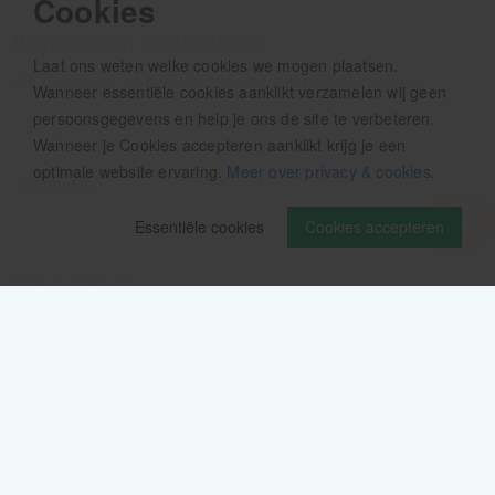
Cookies
Aanmelden nieuwsbrief
Laat ons weten welke cookies we mogen plaatsen.
Als eerste op de hoogte zijn van het laatste nieuws:
Wanneer essentiële cookies aanklikt verzamelen wij geen
persoonsgegevens en help je ons de site te verbeteren.
Wanneer je Cookies accepteren aanklikt krijg je een
optimale website ervaring.
Meer over privacy & cookies
.
Essentiële cookies
Cookies accepteren
Volg ons op
Verzendinformatie / retourbeleid
Sitemap