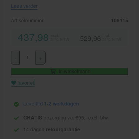
Lees verder
Artikelnummer
106415
437,98
excl.
incl.
529,96
21% BTW
21% BTW
-
+
In winkelmand
favoriet
Levertijd
1-2 werkdagen
GRATIS
bezorging va. €95,- excl. btw
14 dagen
retourgarantie