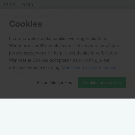
13.00 - 16.00u
Wij pauzeren tussen 12.30 en 13.00u
Cookies
Aanmelden nieuwsbrief
Laat ons weten welke cookies we mogen plaatsen.
Als eerste op de hoogte zijn van het laatste nieuws:
Wanneer essentiële cookies aanklikt verzamelen wij geen
persoonsgegevens en help je ons de site te verbeteren.
Wanneer je Cookies accepteren aanklikt krijg je een
optimale website ervaring.
Meer over privacy & cookies
.
Essentiële cookies
Cookies accepteren
Volg ons op