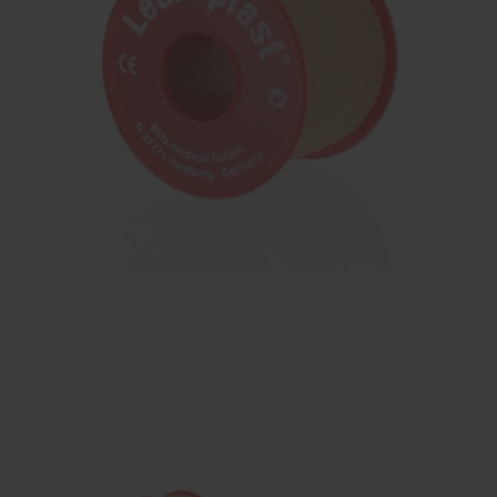
Sportbraces
EHBO en BHV
Verbandtrommels
Pleisters
Verband
Brandwonden verzorging
Desinfectie middelen
Handschoenen en bescherming
Medische hulpmiddelen
Veiligheidshesjes
Diversen EHBO en BHV
Pedicure artikelen