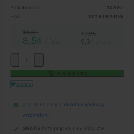
Artikelnummer
102087
EAN
4042809028188
10,05
10,95
8,54
incl.
excl.
9,31
9% BTW
9% BTW
-
+
In winkelmand
favoriet
voor 15.00 besteld
dezelfde werkdag
verzonden!
GRATIS
bezorging va. €95,- excl. btw