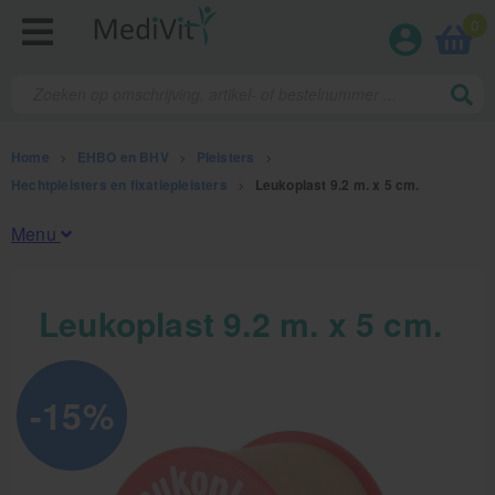
0
Home
>
EHBO en BHV
>
Pleisters
>
Hechtpleisters en fixatiepleisters
>
Leukoplast 9.2 m. x 5 cm.
Menu
Fysiotherapieproducten
Leukoplast 9.2 m. x 5 cm.
Verbruiksmaterialen
Massage
-15%
Massagetafels