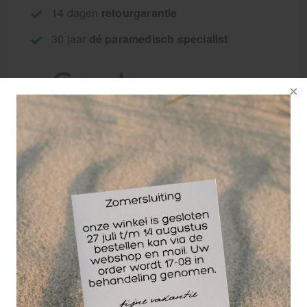
14 dagen
retourgarantie
30 jaar
dé paramedisch specialist
Huidkleurige
hechtpleister
(kleefpleister) op
basis van
viscoseweefsel. De
kleefmassa van
zinkoxide-rubber
zorgt voor een goede
en langdurige kleefkracht, zelfs wanneer de pleister