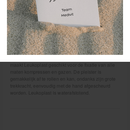
onder grote spanning staat. Bovendien is de
zinkoxide-rubber kleefmassa van Leukoplast door
een speciaal procede lucht- en waterdamp
doorlatend gemaakt. Omdat luchtdichte afsluiting
hierdoor wordt voorkomen, verweekt de huid niet en
worden andere huidirritaties
tegengegaan.Leukoplast is bijzonder sterk en
veelzijdig toepasbaar bij patiënten met een normale
huid. De zeer grote spankracht van de hechtpleister,
maakt Leukoplast geschikt voor de fixatie van alle
maten kompressen en gazen. De pleister is
gemakkelijk af te rollen en kan, ondanks zijn grote
trekkracht, eenvoudig met de hand afgescheurd
worden. Leukoplast is waterafstotend.