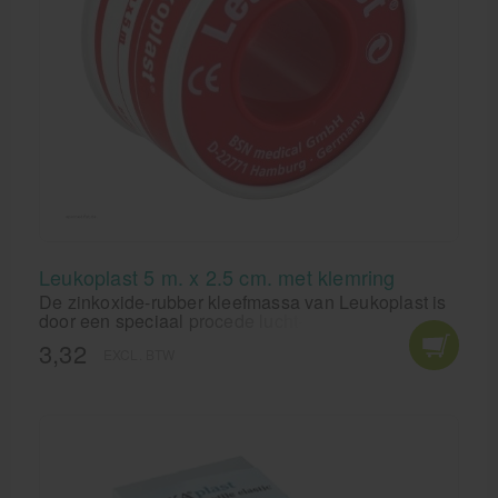
Leukoplast 5 m. x 2.5 cm. met klemring
De zinkoxide-rubber kleefmassa van Leukoplast is
door een speciaal procede lucht- en waterdamp
doorlatend gemaakt. Omdat luchtdichte afsluiting
3,32
EXCL. BTW
hierdoor wordt voorkomen, verweekt de huid niet en
worden andere huidirritaties tegengegaan.