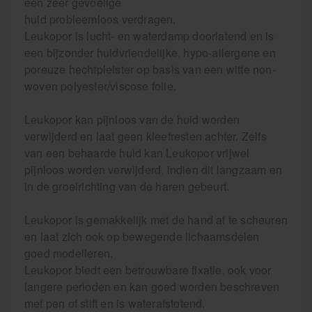
een zeer gevoelige
huid probleemloos verdragen.
Leukopor is lucht- en waterdamp doorlatend en is
een bijzonder huidvriendelijke, hypo-allergene en
poreuze hechtpleister op basis van een witte non-
woven polyester/viscose folie.
Leukopor kan pijnloos van de huid worden
verwijderd en laat geen kleefresten achter. Zelfs
van een behaarde huid kan Leukopor vrijwel
pijnloos worden verwijderd, indien dit langzaam en
in de groeirichting van de haren gebeurt.
Leukopor is gemakkelijk met de hand af te scheuren
en laat zich ook op bewegende lichaamsdelen
goed modelleren.
Leukopor biedt een betrouwbare fixatie, ook voor
langere perioden en kan goed worden beschreven
met pen of stift en is waterafstotend.