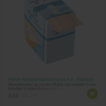
HEKA Wondpleisterrol 6 cm x 5 m. Elastisch
Wondpleisters op rol van HEKA zijn verpakt in een
handige 5 meter dispenserdoos en eenvoudig op
maat te knippen. Het wondkussen van de HEKA
3,62
EXCL. BTW
pleisterrol hecht niet aan de wond en laat zich
daardoor pijnloos verwijderen.