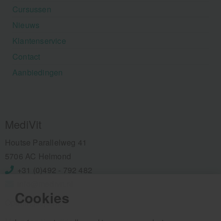
Cursussen
Nieuws
Klantenservice
Contact
Aanbiedingen
MediVit
Houtse Parallelweg 41
5706 AC Helmond
+31 (0)492 - 792 482
info@medivit.nl
Cookies
Openingstijden: