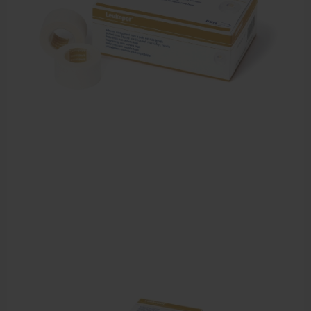
Sportbraces
EHBO en BHV
Verbandtrommels
Pleisters
Verband
Brandwonden verzorging
Desinfectie middelen
Handschoenen en bescherming
Medische hulpmiddelen
Veiligheidshesjes
Diversen EHBO en BHV
Pedicure artikelen