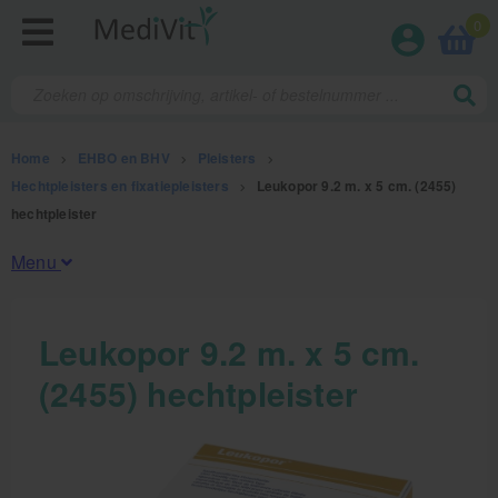
0
Home
>
EHBO en BHV
>
Pleisters
>
Hechtpleisters en fixatiepleisters
>
Leukopor 9.2 m. x 5 cm. (2455)
hechtpleister
Menu
Fysiotherapieproducten
Leukopor 9.2 m. x 5 cm.
(2455) hechtpleister
Verbruiksmaterialen
Massage
Massagetafels