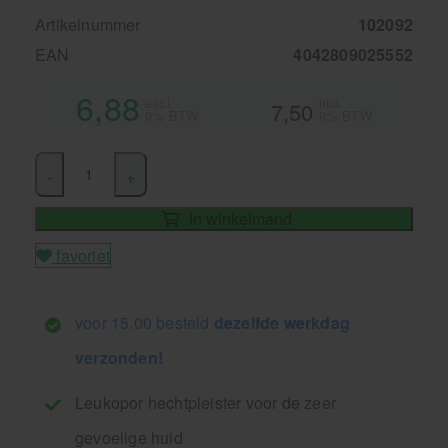
Artikelnummer
102092
EAN
4042809025552
6,88
excl.
incl.
7,50
9% BTW
9% BTW
-
+
In winkelmand
favoriet
voor 15.00 besteld
dezelfde werkdag
verzonden!
Leukopor hechtpleister voor de zeer
gevoelige huid