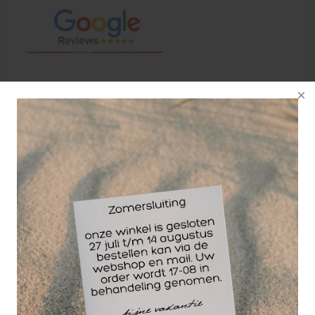
Leukotape K is een
therapeutische tape
met huidelastische
eigenschappen. De
katoenen tape is 130-
140% rekbaar, wat
vergelijkbaar is met
de natuurlijke
elasticiteit van de huid.
Deze therapeutische tape heeft een anti-allergische
lijmlaag, die in een speciaal patroon aangebracht
is, zodat het materiaal ventileert. De latexvrije