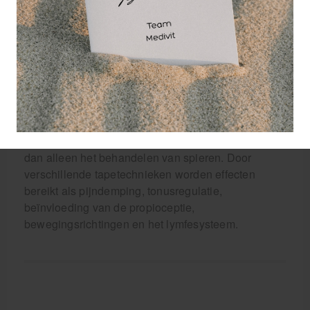
samenstelling garandeert optimaal draagcomfort.
De basis van het therapeutisch elastisch tapen
werd in de jaren zeventig gelegd in Japan en
Korea. Er is een elastische tapesoort ontwikkeld
welke de spieren in hun functie ondersteunen,
zonder daarbij de beweging te beperken. Het
lichaamseigen herstelproces wordt daardoor
geactiveerd. Het toepassingsgebied is veel ruimer
dan alleen het behandelen van spieren. Door
verschillende tapetechnieken worden effecten
bereikt als pijndemping, tonusregulatie,
beïnvloeding van de propioceptie,
bewegingsrichtingen en het lymfesysteem.