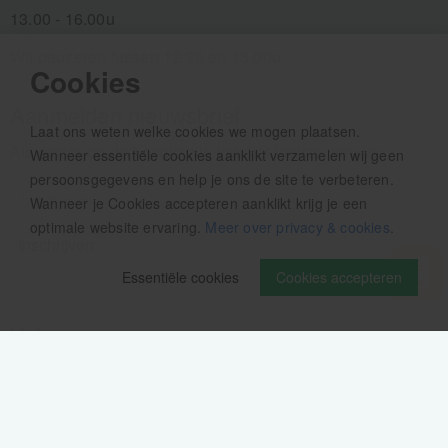
13.00 - 16.00u
Wij pauzeren tussen 12.30 en 13.00u
Cookies
Aanmelden nieuwsbrief
Laat ons weten welke cookies we mogen plaatsen.
Als eerste op de hoogte zijn van het laatste nieuws:
Wanneer essentiële cookies aanklikt verzamelen wij geen
persoonsgegevens en help je ons de site te verbeteren.
Wanneer je Cookies accepteren aanklikt krijg je een
optimale website ervaring.
Meer over privacy & cookies
.
Essentiële cookies
Cookies accepteren
Volg ons op