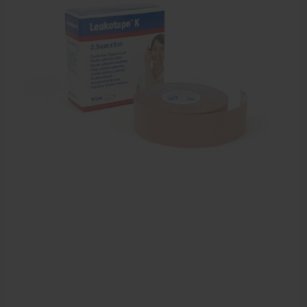
Farmaceutische artikelen
Verzorgingskoffers | Bidonkratten
Voedingssupplementen
Huidverzorging
Massage
Massagetafels
Sportbraces
EHBO en BHV
Pedicure artikelen
Behandelstoel elektrisch
Aanbiedingen groothandel fysiotherapie en massage