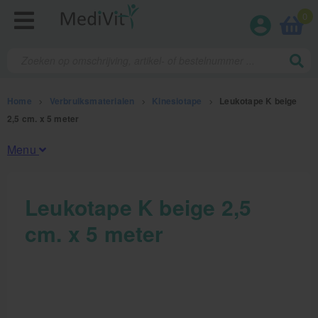
0
Home
>
Verbruiksmaterialen
>
Kinesiotape
>
Leukotape K beige
2,5 cm. x 5 meter
Menu
Fysiotherapieproducten
Leukotape K beige 2,5
cm. x 5 meter
Verbruiksmaterialen
Kinesiotape
Sporttape
Bandages en zwachtels