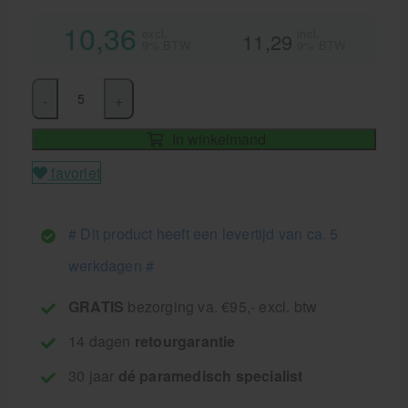
10,36
excl.
incl.
11,29
9% BTW
9% BTW
-
+
In winkelmand
favoriet
# Dit product heeft een levertijd van ca. 5
werkdagen #
GRATIS
bezorging va. €95,- excl. btw
14 dagen
retourgarantie
30 jaar
dé paramedisch specialist