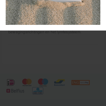
geactiveerd. Het toepassingsgebied is veel ruimer
dan alleen het behandelen van spieren. Door
verschillende tapetechnieken worden effecten
bereikt als pijndemping, tonusregulatie,
beïnvloeding van de propioceptie,
bewegingsrichtingen en het lymfesysteem.