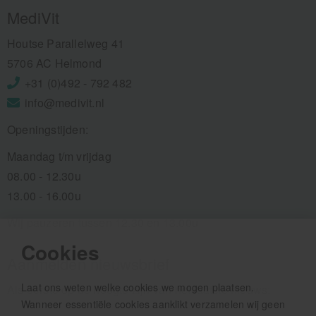
MediVit
Houtse Parallelweg 41
5706 AC Helmond
+31 (0)492 - 792 482
info@medivit.nl
Openingstijden:
Maandag t/m vrijdag
08.00 - 12.30u
13.00 - 16.00u
Wij pauzeren tussen 12.30 en 13.00u
Cookies
Aanmelden nieuwsbrief
Laat ons weten welke cookies we mogen plaatsen.
Als eerste op de hoogte zijn van het laatste nieuws:
Wanneer essentiële cookies aanklikt verzamelen wij geen