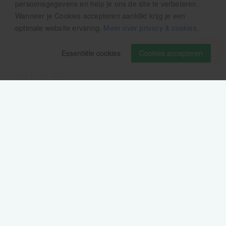
persoonsgegevens en help je ons de site te verbeteren.
Wanneer je Cookies accepteren aanklikt krijg je een
optimale website ervaring.
Meer over privacy & cookies
.
Essentiële cookies
Cookies accepteren
Volg ons op
Verzendinformatie / retourbeleid
Sitemap
Disclaimer
Privacy verklaring
Colofon