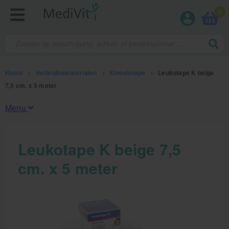
0
Home
>
Verbruiksmaterialen
>
Kinesiotape
>
Leukotape K beige
7,5 cm. x 5 meter
Menu
Fysiotherapieproducten
Leukotape K beige 7,5
cm. x 5 meter
Verbruiksmaterialen
Kinesiotape
Sporttape
Bandages en zwachtels