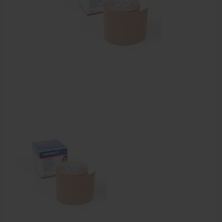
Farmaceutische artikelen
Verzorgingskoffers | Bidonkratten
Voedingssupplementen
Huidverzorging
Massage
Massagetafels
Sportbraces
EHBO en BHV
Pedicure artikelen
Behandelstoel elektrisch
Aanbiedingen groothandel fysiotherapie en massage