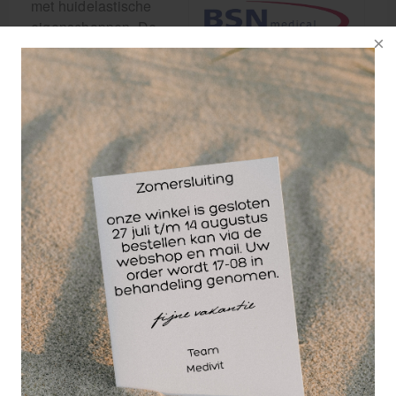
met huidelastische
eigenschappen. De
katoenen tape is 130-
140% rekbaar, wat
vergelijkbaar is met
de natuurlijke
elasticiteit van de huid.
Deze therapeutische tape heeft een anti-allergische
lijmlaag, die in een speciaal patroon aangebracht
is, zodat het materiaal ventileert. De latexvrije
samenstelling garandeert optimaal draagcomfort.
De basis van het therapeutisch elastisch tapen
werd in de jaren zeventig gelegd in Japan en
Korea. Er is een elastische tapesoort ontwikkeld
welke de spieren in hun functie ondersteunen,
zonder daarbij de beweging te beperken. Het
lichaamseigen herstelproces wordt daardoor