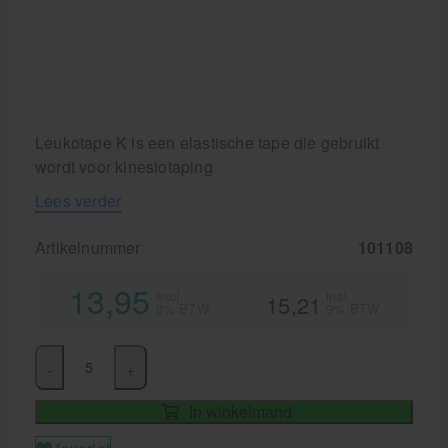
Cursussen
Krukken
Leukotape K is een elastische tape die gebruikt
wordt voor kinesiotaping
Lees verder
Artikelnummer
101108
13,95
excl.
incl.
15,21
9% BTW
9% BTW
-
+
In winkelmand