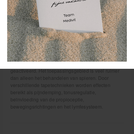
is, zodat het materiaal ventileert. De latexvrije
samenstelling garandeert optimaal draagcomfort.
De basis van het therapeutisch elastisch tapen
werd in de jaren zeventig gelegd in Japan en
Korea. Er is een elastische tapesoort ontwikkeld
welke de spieren in hun functie ondersteunen,
zonder daarbij de beweging te beperken. Het
lichaamseigen herstelproces wordt daardoor
geactiveerd. Het toepassingsgebied is veel ruimer
dan alleen het behandelen van spieren. Door
verschillende tapetechnieken worden effecten
bereikt als pijndemping, tonusregulatie,
beïnvloeding van de propioceptie,
bewegingsrichtingen en het lymfesysteem.