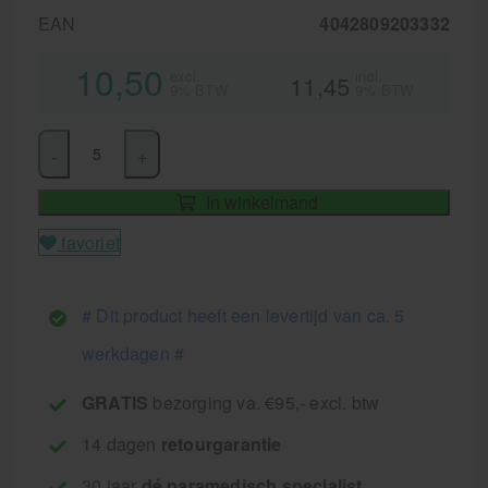
EAN
4042809203332
10,50
excl.
incl.
11,45
9% BTW
9% BTW
-
+
In winkelmand
favoriet
# Dit product heeft een levertijd van ca. 5
werkdagen #
GRATIS
bezorging va. €95,- excl. btw
14 dagen
retourgarantie
30 jaar
dé paramedisch specialist