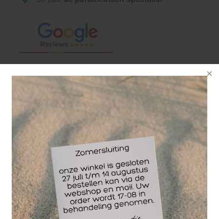
Leukotape K is een
therapeutische tape
met huidelastische
eigenschappen. De
katoenen tape is 130-
140% rekbaar, wat
vergelijkbaar is met
de natuurlijke
elasticiteit van de huid.
Deze therapeutische tape heeft een anti-allergische
lijmlaag, die in een speciaal patroon aangebracht