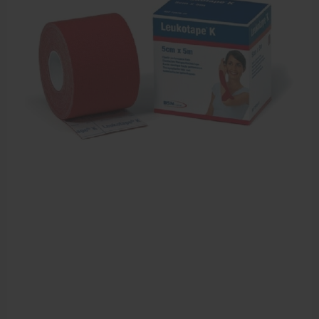
Farmaceutische artikelen
Verzorgingskoffers | Bidonkratten
Voedingssupplementen
Huidverzorging
Massage
Massagetafels
Sportbraces
EHBO en BHV
Pedicure artikelen
Behandelstoel elektrisch
Aanbiedingen groothandel fysiotherapie en massage