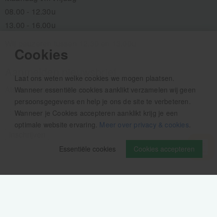
08.00 - 12.30u
13.00 - 16.00u
Wij pauzeren tussen 12.30 en 13.00u
Cookies
Aanmelden nieuwsbrief
Laat ons weten welke cookies we mogen plaatsen.
Als eerste op de hoogte zijn van het laatste nieuws:
Wanneer essentiële cookies aanklikt verzamelen wij geen
persoonsgegevens en help je ons de site te verbeteren.
Wanneer je Cookies accepteren aanklikt krijg je een
optimale website ervaring.
Meer over privacy & cookies
.
Essentiële cookies
Cookies accepteren
Volg ons op