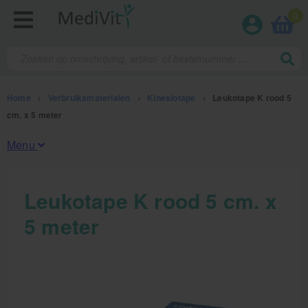
0
Home
>
Verbruiksmaterialen
>
Kinesiotape
>
Leukotape K rood 5
cm. x 5 meter
Menu
Fysiotherapieproducten
Leukotape K rood 5 cm. x
5 meter
Verbruiksmaterialen
Kinesiotape
Sporttape
Bandages en zwachtels