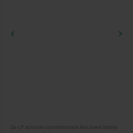
Behandelstoel elektrisch
Aanbiedingen groothandel fysiotherapie en massage
Cursussen
Krukken
De LP schouder correctie brace kan zowel tijdens