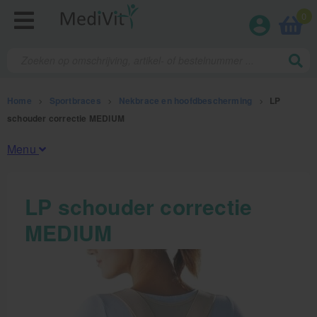
0
Home
>
Sportbraces
>
Nekbrace en hoofdbescherming
>
LP
schouder correctie MEDIUM
Menu
Fysiotherapieproducten
LP schouder correctie
MEDIUM
Verbruiksmaterialen
Massage
Massagetafels
Sportbraces