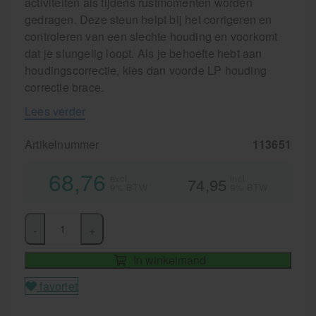
activiteiten als tijdens rustmomenten worden
gedragen. Deze steun helpt bij het corrigeren en
controleren van een slechte houding en voorkomt
dat je slungelig loopt. Als je behoefte hebt aan
houdingscorrectie, kies dan voorde LP houding
correctie brace.
Lees verder
Artikelnummer
113651
68,76
excl.
incl.
74,95
9% BTW
9% BTW
-
+
In winkelmand
favoriet