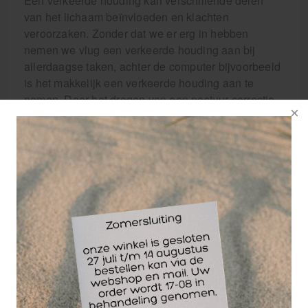
Een verkeerde houding kan verschillende delen
van het lichaam beïnvloeden en klachten
veroorzaken. Zonder dat we er erg in hebben
nemen we vlug een verkeerde houding aan bij
allerdaagse taken, achter de computer bijvoorbeeld
is het makkelijk een verkeerde houding aan te
nemen. Door het dragen van een postuur correctie
brace kan je dit verhelpen en wordt je verplicht een
betere houding aan te nemen. Vaak is een blokkade
in de rug de oorzaak van deze klachten, waardoor
organen niet goed kunnen functioneren en de
bloeddoorstroming kan verminderen. Dit kan leiden
tot rugpijn, nekpijn,hoofdpijn, spier- en
gewrichtspijn.
Door de schouderbrace boven de taille te
bevestigen en rond de schouders te wikkelen,
terwijl je je buik intrekt en je schouders naar
achteren duwt, kan de steun helpen om een betere