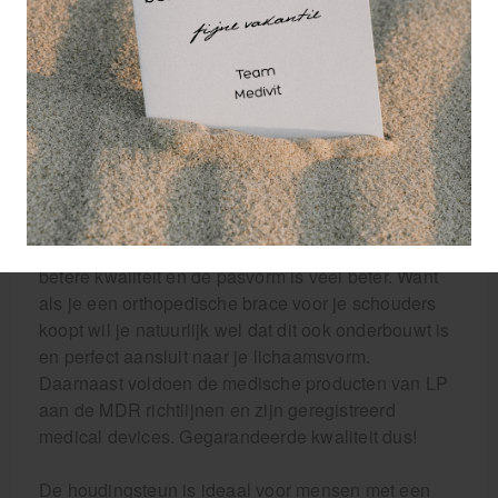
houding aan te nemen. Met de klittenbandsluiting is
de brace gemakkelijk aan te brengen en aan te
passen voor optimaal comfort.
Wat onderscheidt de LP correctie brace nou van
een goedkoper chinees model?
Om te beginnen is gekozen voor een product uit
Amerika. De eisen die daar aan de productie van
medische producten gesteld worden liggen vele
malen hoger dan die in China. Materialen zijn van
betere kwaliteit en de pasvorm is veel beter. Want
als je een orthopedische brace voor je schouders
koopt wil je natuurlijk wel dat dit ook onderbouwt is
en perfect aansluit naar je lichaamsvorm.
Daarnaast voldoen de medische producten van LP
aan de MDR richtlijnen en zijn geregistreerd
medical devices. Gegarandeerde kwaliteit dus!
De houdingsteun is ideaal voor mensen met een