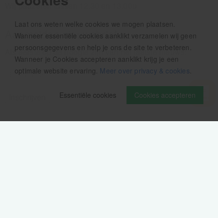
Wij pauzeren tussen 12.30 en 13.00u
Laat ons weten welke cookies we mogen plaatsen.
Aanmelden nieuwsbrief
Wanneer essentiële cookies aanklikt verzamelen wij geen
persoonsgegevens en help je ons de site te verbeteren.
Als eerste op de hoogte zijn van het laatste nieuws:
Wanneer je Cookies accepteren aanklikt krijg je een
optimale website ervaring.
Meer over privacy & cookies
.
Essentiële cookies
Cookies accepteren
Volg ons op
Verzendinformatie / retourbeleid