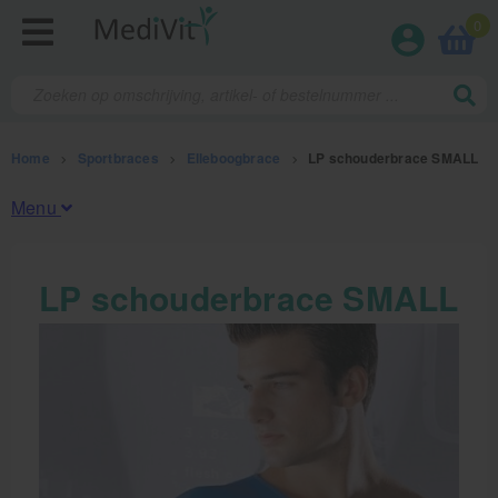
0
Home
>
Sportbraces
>
Elleboogbrace
>
LP schouderbrace SMALL
Menu
Fysiotherapieproducten
LP schouderbrace SMALL
Verbruiksmaterialen
Massage
Massagetafels
Sportbraces