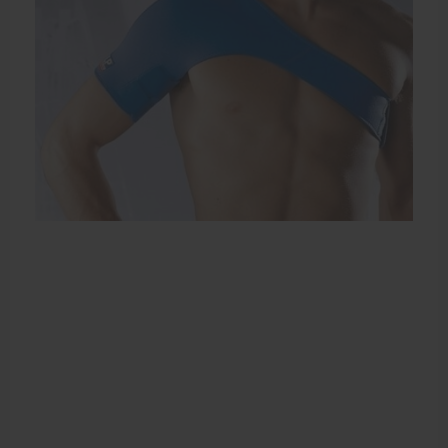
Elleboogbrace
Rugbrace
Enkelbrace
Kniebrace
Pols- en duimbrace
Compressiekleding
Beenbrace
Inlegzooltjes en hakstukjes
Nekbrace en hoofdbescherming
EHBO en BHV
Pedicure artikelen
Behandelstoel elektrisch