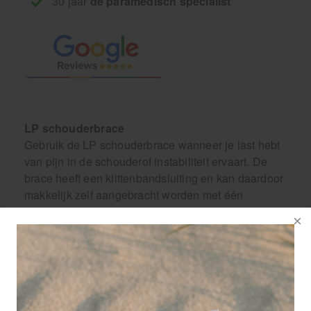
30 jaar
dé paramedisch specialist
LP schouderbrace
Gebruik de LP schouderbrace wanneer je last hebt
van pijn in de schouderof instabiliteit ervaart. De
brace heeft een klittenbandsluiting en kan daardoor
makkelijk zelf aangebracht worden met één
arm/hand. De klittenbandsluiting zorgt ook dat
schouderbrace qua pasvorm wat aangepast kan
worden.
De LP schouderbrace biedt verlichting en
ondersteuning wanneer je pijn hebt in de schouder