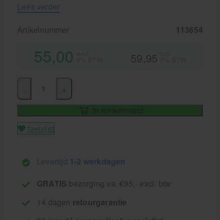
Lees verder
Artikelnummer
113654
55,00
excl.
incl.
59,95
9% BTW
9% BTW
-
+
In winkelmand
favoriet
Levertijd
1-2 werkdagen
GRATIS
bezorging va. €95,- excl. btw
14 dagen
retourgarantie