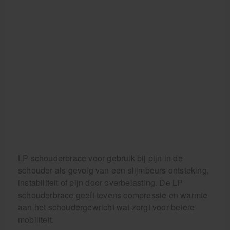
Aanbiedingen groothandel fysiotherapie en massage
Cursussen
Krukken
LP schouderbrace voor gebruik bij pijn in de
schouder als gevolg van een slijmbeurs ontsteking,
instabiliteit of pijn door overbelasting. De LP
schouderbrace geeft tevens compressie en warmte
aan het schoudergewricht wat zorgt voor betere
mobiliteit.