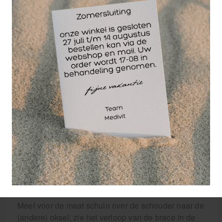
door bijvoorbeeld: slijmbeurs ontsteking, langdurige
schouderklachten, overstrekking of instabiliteit.
Deze schouderbrace beperkt een aantal
bewegingen van de schouder waarvan de adductie
de belangrijkste beperking wordt opgelegd. Maar
ook anteflexie, retroflexie en endorotatie worden
beperkt.
De brace is gemaakt van neopreen, wat bij dragen
ook compressie en warmte geeft. Dit heeft een
positieve uitwerking op pezen en spieren.
De schouderbrace is verkrijgbaar in de maten:
S: 83.1 - 93.3 cm
M: 93.3 - 103.5 cm
L: 103.5 - 113.7 cm
XL: 113.7 - 127 cm
Meet voor de maat schuin over de schouder naar de
(andere) oksel, zie het verloop van de brace in de