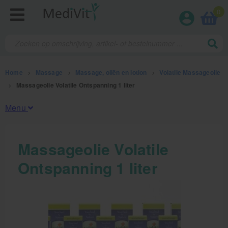
0
Home
>
Massage
>
Massage, oliën en lotion
>
Volatile Massageolie
>
Massageolie Volatile Ontspanning 1 liter
Menu
Fysiotherapieproducten
Massageolie Volatile
Ontspanning 1 liter
Verbruiksmaterialen
Massage
Massage, oliën en lotion