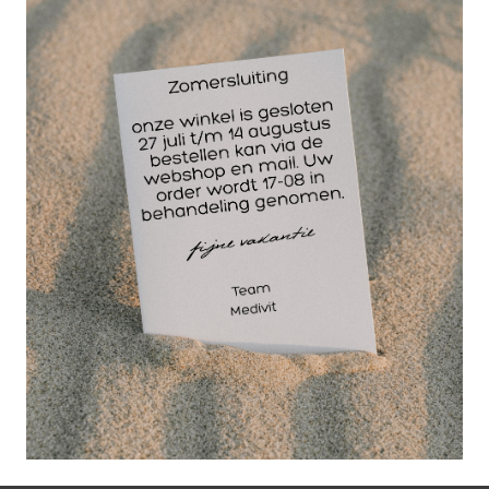
Volatile ontspanning
is dè massage-olie
met o.a. geranium,
lavendel en benzoë,
om een vermoeid en
gespannen lichaam
te helpen
ontspannen.
Bevat 2% zuivere etherische olie.
Deze Volatile massage olie is uitermate geschikt
voor het gebruik bij Hotstone massages.