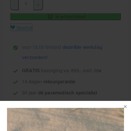
-
+
In winkelmand
favoriet
voor 15.00 besteld
dezelfde werkdag
verzonden!
GRATIS
bezorging va. €95,- excl. btw
14 dagen
retourgarantie
30 jaar
dé paramedisch specialist