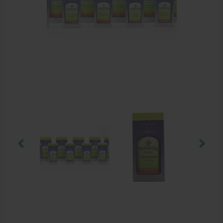
Zalven, crèmes, etherische olie
Massage accessoires
Massagetafels
Sportbraces
EHBO en BHV
Pedicure artikelen
Behandelstoel elektrisch
Aanbiedingen groothandel fysiotherapie en massage
Cursussen
Krukken