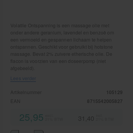
Volatile Ontspanning is een massage olie met
onder andere geranium, lavendel en benzoë om
een vermoeid en gespannen lichaam te helpen
ontspannen. Geschikt voor gebruikt bij hotstone
massage. Bevat 2% zuivere etherische olie. De
flacon is voorzien van een doseerpomp (niet
afgebeeld).
Lees verder
Artikelnummer
105129
EAN
8715542005827
25,95
excl.
incl.
31,40
21% BTW
21% BTW