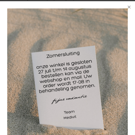
cruciale rol bij het bevorderen van een efficiënt
herstelproces voor patiënten met blessures, spier-
of gewrichtsproblemen. Door de knieën in een licht
gebogen positie te ondersteunen, helpt dit product
de spieren te ontspannen en zorgt het voor een
juiste uitlijning van het lichaam tijdens
therapeutische oefeningen. Dit resulteert in een
verminderde druk op de gewrichten en een betere
bloedcirculatie, wat cruciaal is voor een snel
herstel.
Evenzo is de knie rol van onschatbare waarde in
massagepraktijken. Als een therapeutische tool
maakt het de massage-ervaring van de klant
aangenamer en effectiever. Door de benen in een
licht verhoogde positie te plaatsen, wordt de
bloedstroom verbeterd, wat bijdraagt ​​aan een
betere ontspanning van de spieren en een diepere