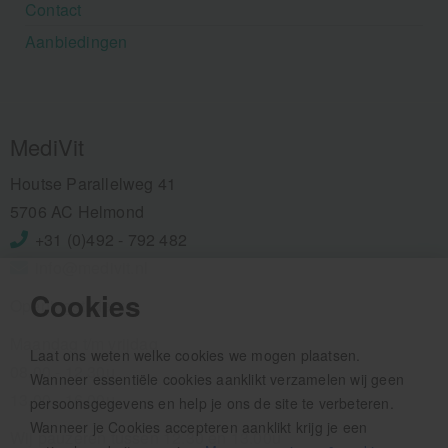
Contact
Aanbiedingen
MediVit
Houtse Parallelweg 41
5706 AC Helmond
+31 (0)492 - 792 482
info@medivit.nl
Cookies
Openingstijden:
Maandag t/m vrijdag
Laat ons weten welke cookies we mogen plaatsen.
08.00 - 12.30u
Wanneer essentiële cookies aanklikt verzamelen wij geen
13.00 - 16.00u
persoonsgegevens en help je ons de site te verbeteren.
Wanneer je Cookies accepteren aanklikt krijg je een
Wij pauzeren tussen 12.30 en 13.00u