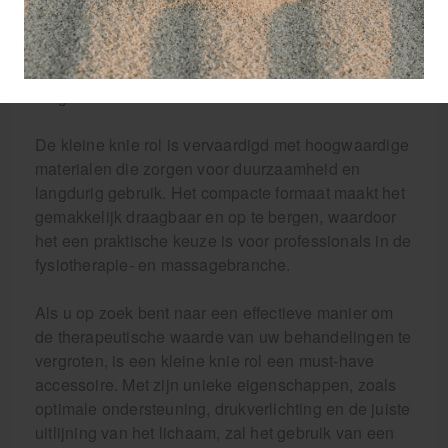
massage-ervaring. Bovendien maakt de knie rol het
voor de masseur mogelijk om toegang te krijgen tot
specifieke spiergroepen tijdens de behandeling,
waardoor de effectiviteit van de massage wordt
vergroot.
De kleine knie rol is vervaardigd met hoogwaardige
materialen die zorgen voor duurzaamheid en
langdurig gebruik. Het compacte formaat maakt het
gemakkelijk draagbaar en op te bergen, waardoor
het een praktische keuze is voor professionals in de
fysiotherapie- en massagebranche.
Als u op zoek bent naar een effectieve manier om
de therapeutische waarde van uw behandelingen te
vergroten, is een kleine knie rol een must-have
accessoire. Met zijn unieke eigenschappen, zoals
optimale ondersteuning, drukverlichting en de juiste
uitlijning van het lichaam, zal het gebruik van een