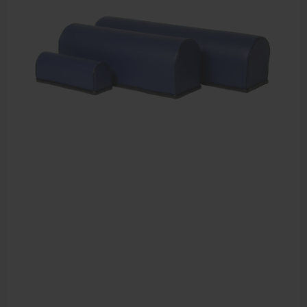
Elektrische massagetafels
Mobiele massagetafels
Massagebanken elektrisch
Massagebedden
Massagestoel
Behandeltafels
Behandelstoelen
Massagekussens en massagerollen
Accessoires en praktijkbenodigdheden
Sportbraces
EHBO en BHV
Pedicure artikelen