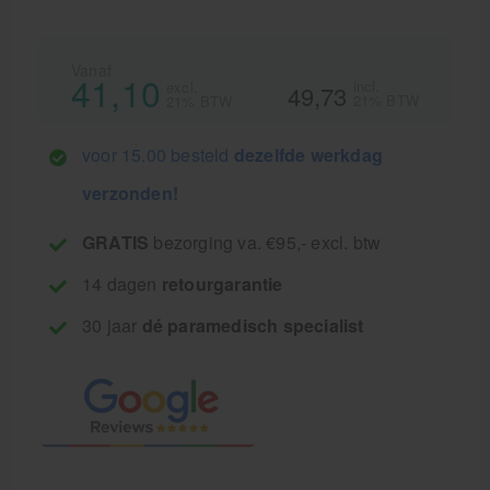
Vanaf
41,10
incl.
excl.
49,73
21% BTW
21% BTW
voor 15.00 besteld
dezelfde werkdag
verzonden!
GRATIS
bezorging va. €95,- excl. btw
14 dagen
retourgarantie
30 jaar
dé paramedisch specialist