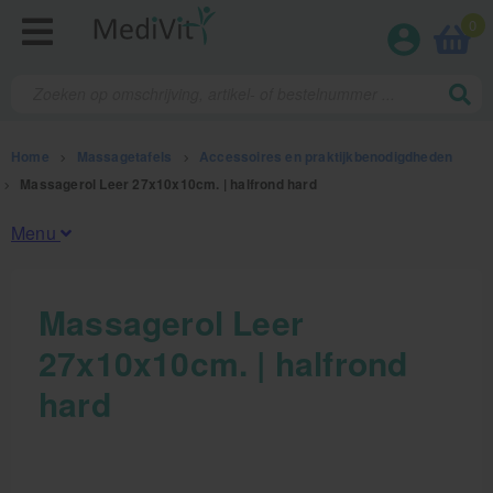
0
Home
>
Massagetafels
>
Accessoires en praktijkbenodigdheden
>
Massagerol Leer 27x10x10cm. | halfrond hard
Menu
Fysiotherapieproducten
Massagerol Leer
27x10x10cm. | halfrond
Verbruiksmaterialen
hard
Massage
Massagetafels