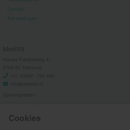
Contact
Aanbiedingen
MediVit
Houtse Parallelweg 41
5706 AC Helmond
+31 (0)492 - 792 482
info@medivit.nl
Openingstijden:
Maandag t/m vrijdag
08.00 - 12.30u
Cookies
13.00 - 16.00u