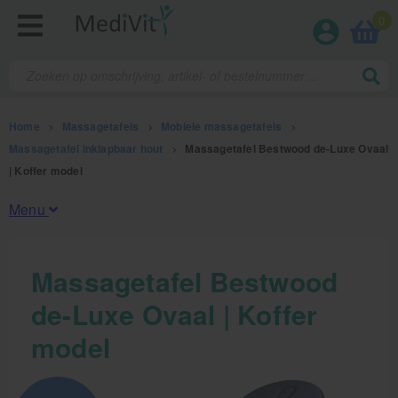
0
Home
>
Massagetafels
>
Mobiele massagetafels
>
Massagetafel inklapbaar hout
>
Massagetafel Bestwood de-Luxe Ovaal
| Koffer model
Menu
Fysiotherapieproducten
Massagetafel Bestwood
de-Luxe Ovaal | Koffer
Verbruiksmaterialen
model
Massage
Massagetafels