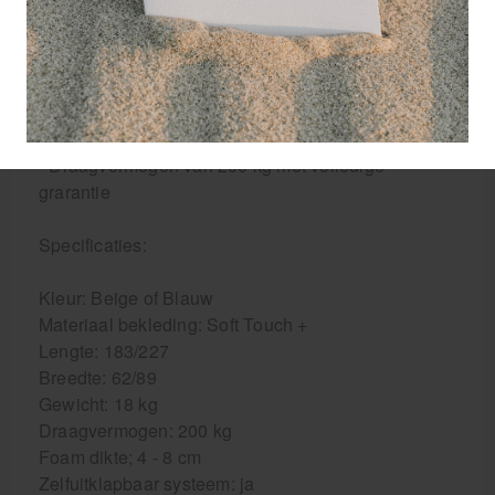
- Geheel verstelbaar schotelvormig hoofdsteun
- Armlus
- Gezichtskussentje
- Handvatten
- Stootrubbers
- Draagtas met schouderband
- Draagvermogen van 200 kg met volledige
grarantie
Specificaties:
Kleur: Beige of Blauw
Materiaal bekleding: Soft Touch +
Lengte: 183/227
Breedte: 62/89
Gewicht: 18 kg
Draagvermogen: 200 kg
Foam dikte; 4 - 8 cm
Zelfuitklapbaar systeem: ja