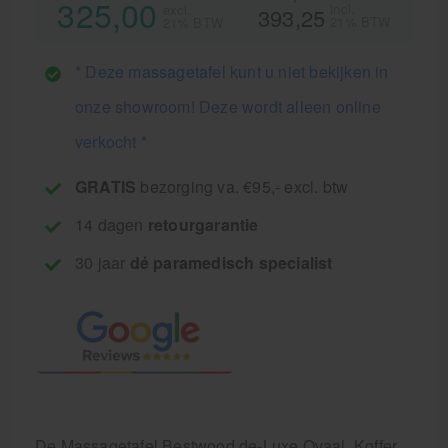
325,00
incl.
excl.
393,25
21% BTW
21% BTW
* Deze massagetafel kunt u niet bekijken in
onze showroom! Deze wordt alleen online
verkocht *
GRATIS
bezorging va. €95,- excl. btw
14 dagen
retourgarantie
30 jaar
dé paramedisch specialist
De Massagetafel Bestwood de-Luxe Ovaal, Koffer