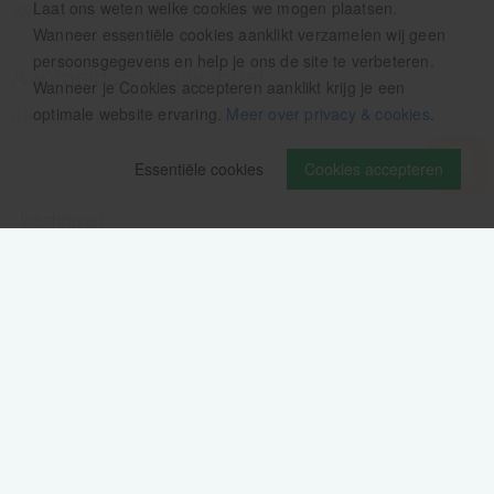
Laat ons weten welke cookies we mogen plaatsen.
Wij pauzeren tussen 12.30 en 13.00u
Wanneer essentiële cookies aanklikt verzamelen wij geen
persoonsgegevens en help je ons de site te verbeteren.
Aanmelden nieuwsbrief
Wanneer je Cookies accepteren aanklikt krijg je een
optimale website ervaring.
Meer over privacy & cookies
.
Als eerste op de hoogte zijn van het laatste nieuws:
Essentiële cookies
Cookies accepteren
Volg ons op
Verzendinformatie / retourbeleid