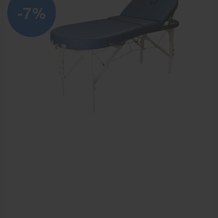
-7%
Elektrische massagetafels
Mobiele massagetafels
Massagebanken elektrisch
Massagebedden
Massagestoel
Behandeltafels
Behandelstoelen
Massagekussens en massagerollen
Accessoires en praktijkbenodigdheden
Sportbraces
EHBO en BHV
Pedicure artikelen