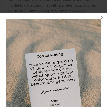
model is uitgevoerd met reiki panelen waardoor er
voldoende ruimte onder tafel ontstaat voor de
benen en heeft tevens een zelfuitklapbaarsysteem
bij het openen van de massagetafel. Dit is een
lichte opklap en draagbare 3-delige massagetafel
die door zijn ovale en ronde vormen een mooie
uitstraling heeft en veel bewegingsvrijheid rond de
tafel aan de masseur biedt.
De massagetafel heeft;
- Een afsluitbare gezichtsuitsparing in de tafel
- Verstelbare poten
- Verstelbaar ruggedeelte
- Reiki panelen, extra ruimte om de benen onder te
tafel kwijt te kunnen
Is geheel compleet uitgevoerd met:
- Professionele Softtouch bekleding