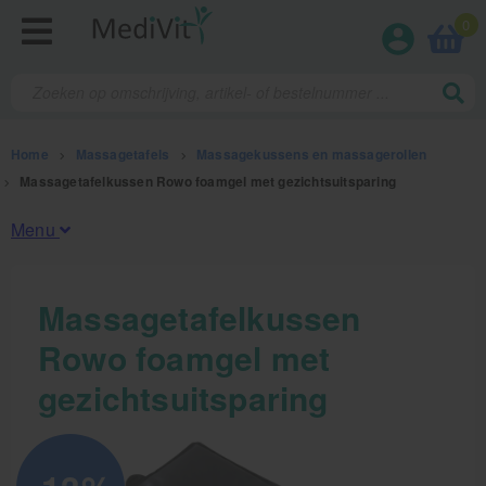
0
Home
>
Massagetafels
>
Massagekussens en massagerollen
>
Massagetafelkussen Rowo foamgel met gezichtsuitsparing
Menu
Fysiotherapieproducten
Massagetafelkussen
Rowo foamgel met
Verbruiksmaterialen
gezichtsuitsparing
Massage
Massagetafels