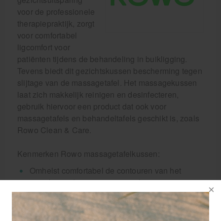
voor de professionele
therapiepraktijk, zorgt
voor comfortabel
ligcomfort voor
patiënten tijdens de behandeling in buikligging.
Tevens biedt dit gezichtskussen bescherming tegen
slijtage van de massagetafel. Het massagekussen
laat zich makkelijk reinigen en desinfecteren,
gebruik hiervoor een product dat ook voor
massagetafels en behandeltafels geschikt is, zoals
Rowo Clean & Care.
Kenmerken Rowo massagetafelkussen:
Omhelst comfortabel de contouren van het
gezicht zonder zijn vorm te verliezen
Geen onaangename randen in het gebied van
de gezichtsuitsparing
Vulling met een combinatie van traagschuim en