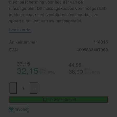
biedt bescherming voor het leer van de
massagetafel. Dit massagekussen voor het gezicht
is afneembaar met (zacht)desinfectiemiddel, zo
spaart u het leer van uw massagetafel.
Lees verder
Artikelnummer
114016
EAN
4005833407060
37,15
44,95
32,15
incl.
excl.
38,90
21% BTW
21% BTW
-
+
In winkelmand
favoriet