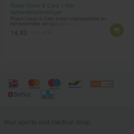
Rowo Clean & Care 1 liter
behandeltafelreiniger
Rowo Clean & Care is een massagetafel en
behandeltafel reiniger speciaal ontwikkeld voor de
dagelijkse reiniging van uw behandelbank. De
14,83
EXCL. BTW
samenstelling van Rowo Clean & Care tafel reiniger
is veilig voor gebruik op Skai-leder, kunststof en
rubber oppervlakken.
Your sports and medical shop