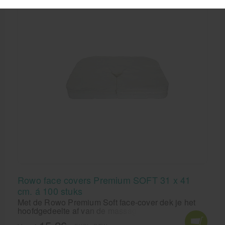
Rowo face covers Premium SOFT 31 x 41
cm. á 100 stuks
Met de Rowo Premium Soft face-cover dek je het
hoofdgedeelte af van de massagetafel. Zo werk je
hygiënisch én bescherm je het leer tegen