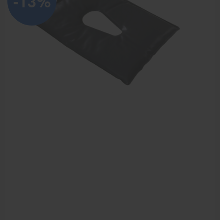
-13%
Elektrische massagetafels
Mobiele massagetafels
Massagebanken elektrisch
Massagebedden
Massagestoel
Behandeltafels
Behandelstoelen
Massagekussens en massagerollen
Accessoires en praktijkbenodigdheden
Sportbraces
EHBO en BHV
Pedicure artikelen