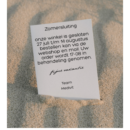
gel
Lange levensduur dankzij beproefd en slijtvast
materiaal
Ligt stabiel op de bank door het verhoogde
gewicht (1.450 gram)
Afmetingen: 38 cm (L) x 27,5 cm (B) x 3 cm (H)
Rowo biedt u de kwaliteit die u kent van Duits
fabrikaat. Doe een slimme investering in uw
fysiotherapie en massage producten en kies voor
Rowo.
Wellicht ook interessant