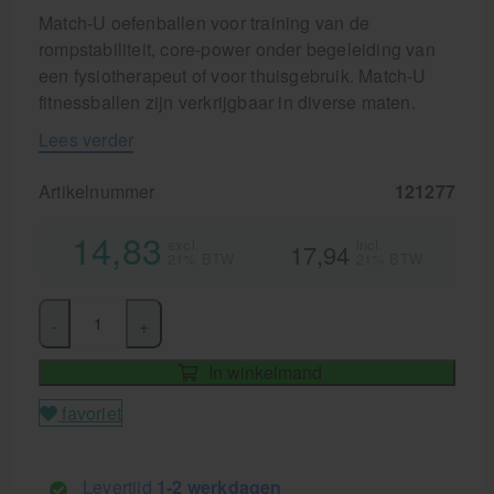
Match-U oefenballen voor training van de
rompstabiliteit, core-power onder begeleiding van
een fysiotherapeut of voor thuisgebruik. Match-U
fitnessballen zijn verkrijgbaar in diverse maten.
Lees verder
Artikelnummer
121277
14,83
excl.
incl.
17,94
21% BTW
21% BTW
-
+
In winkelmand
favoriet
Levertijd
1-2 werkdagen