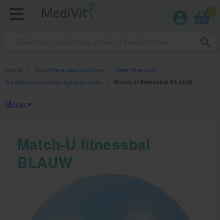
0
Home
>
Fysiotherapieproducten
>
Oefentherapie
>
Trainingsmaterialen fysiotherapie
>
Match-U fitnessbal BLAUW
Menu
Fysiotherapieproducten
Match-U fitnessbal
BLAUW
Oefentherapie
Koude en warmte therapie
Anatomie posters en skeletten
Meten en testen