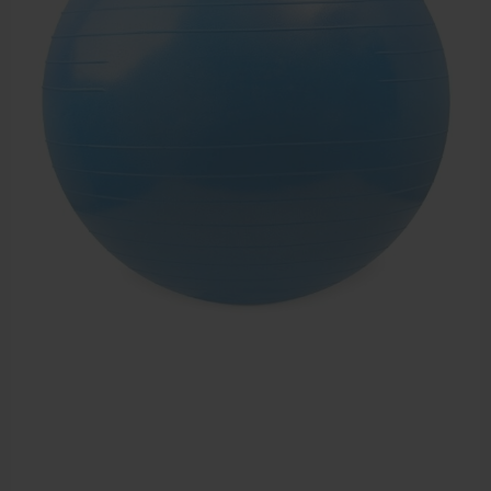
Dry Needling
Echogel & Ultrasoundgel
Verbruiksmaterialen
Massage
Massagetafels
Sportbraces
EHBO en BHV
Pedicure artikelen
Behandelstoel elektrisch
Aanbiedingen groothandel fysiotherapie en massage
Cursussen