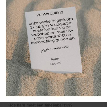
lichaamslengte vanaf 185 cm.
Wil je een fitnessbal kopen? Dan zijn er een aantal
zaken waar je op moet letten. Gymballen zijn
verkrijgbaar in verschillende kleuren en maten, dus
je kunt de kleur kiezen die jij mooi vindt. Maar de
maat is belangrijk. Je kunt de juiste maat fitnessbal
bepalen op basis van je lichaamslengte. Als je de
bal als bureaustoel wilt gebruiken, raden we aan
om een maat kleiner te bestellen, afhankelijk van de
hoogte van het bureau. Voor je lichaamslengte ga
je rechtop staan tegen de muur en meet je de
afstand vanaf de grond tot aan het streepje op de
muur. Op onze website kun je tabellen vinden met
de fitnessballen van Matchu Sports die het meest
geschikt zijn voor jou, gebaseerd op je armlengte of
lichaamslengte.
Hoe hard moet een fitnessbal zijn?