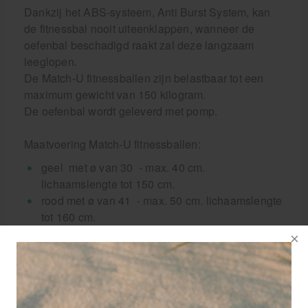
Dankzij het ABS-systeem, Anti Burst System, kan
de fitnessbal nooit uiteenklappen, wanneer de
oefenbal beschadigd raakt zal deze langzaam
leeglopen.
De Match-U fitnessballen zijn belastbaar tot een
maximum gewicht van 150 kilogram.
De oefenbal wordt geleverd met pomp.
Maatvoering Match-U fitnessballen:
geel met ø van 30 - max. 40 cm.
lichaamslengte tot 150 cm.
rood met ø van 41 - max. 50 cm. lichaamslengte
tot 160 cm.
groen met ø van 51 - max. 60 cm.
lichaamslengte tot 173 cm.
blauw met ø van 61 - max. 70 cm.
lichaamslengte tot 185 cm.
zwart met ø van 71 - max. 80 cm.