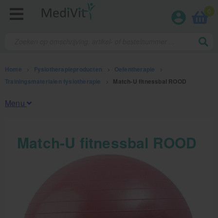
0
Home
>
Fysiotherapieproducten
>
Oefentherapie
>
Trainingsmaterialen fysiotherapie
>
Match-U fitnessbal ROOD
Menu
Fysiotherapieproducten
Match-U fitnessbal ROOD
Oefentherapie
Koude en warmte therapie
Anatomie posters en skeletten
Meten en testen