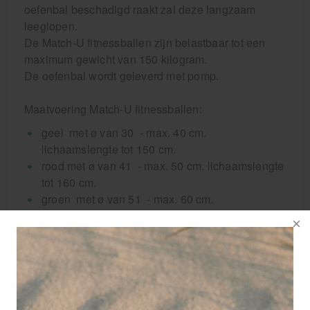
oefenbal beschadigd raakt zal deze langzaam
leeglopen.
De Match-U fitnessballen zijn belastbaar tot een
maximum gewicht van 150 kilogram.
De oefenbal wordt geleverd met pomp.
Maatvoering Match-U fitnessballen:
geel met ø van 30 - max. 40 cm.
lichaamslengte tot 150 cm.
rood met ø van 41 - max. 50 cm. lichaamslengte
tot 160 cm.
groen met ø van 51 - max. 60 cm.
lichaamslengte tot 173 cm.
blauw met ø van 61 - max. 70 cm.
lichaamslengte tot 185 cm.
zwart met ø van 71 - max. 80 cm.
lichaamslengte vanaf 185 cm.