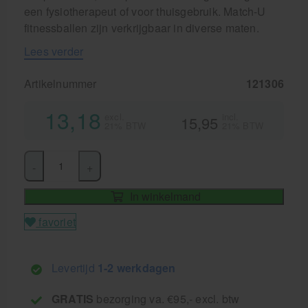
een fysiotherapeut of voor thuisgebruik. Match-U
fitnessballen zijn verkrijgbaar in diverse maten.
Lees verder
Artikelnummer
121306
13,18
excl.
incl.
15,95
21% BTW
21% BTW
-
+
In winkelmand
favoriet
Levertijd
1-2 werkdagen
GRATIS
bezorging va. €95,- excl. btw