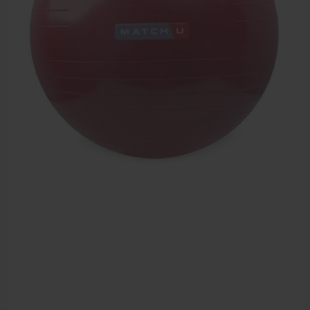
Dry Needling
Echogel & Ultrasoundgel
Verbruiksmaterialen
Massage
Massagetafels
Sportbraces
EHBO en BHV
Pedicure artikelen
Behandelstoel elektrisch
Aanbiedingen groothandel fysiotherapie en massage
Cursussen