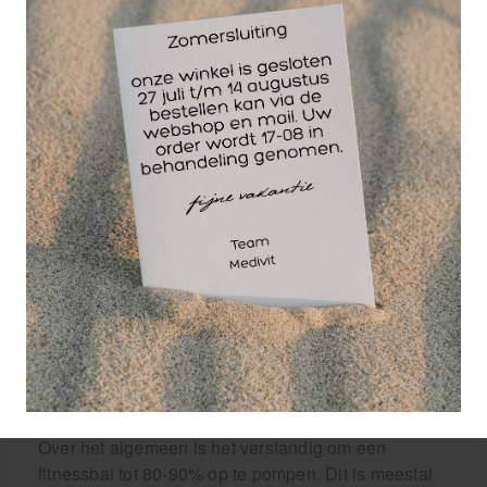
Wil je een fitnessbal kopen? Dan zijn er een aantal
zaken waar je op moet letten. Gymballen zijn
verkrijgbaar in verschillende kleuren en maten, dus
je kunt de kleur kiezen die jij mooi vindt. Maar de
maat is belangrijk. Je kunt de juiste maat fitnessbal
bepalen op basis van je lichaamslengte. Als je de
bal als bureaustoel wilt gebruiken, raden we aan
om een maat kleiner te bestellen, afhankelijk van de
hoogte van het bureau. Voor je lichaamslengte ga
je rechtop staan tegen de muur en meet je de
afstand vanaf de grond tot aan het streepje op de
muur. Op onze website kun je tabellen vinden met
de fitnessballen van Matchu Sports die het meest
geschikt zijn voor jou, gebaseerd op je armlengte of
lichaamslengte.
Hoe hard moet een fitnessbal zijn?
Over het algemeen is het verstandig om een
fitnessbal tot 80-90% op te pompen. Dit is meestal