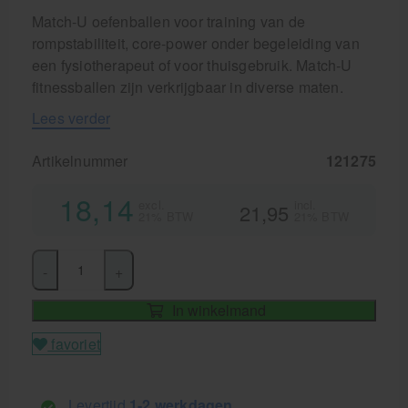
Match-U oefenballen voor training van de
rompstabiliteit, core-power onder begeleiding van
een fysiotherapeut of voor thuisgebruik. Match-U
fitnessballen zijn verkrijgbaar in diverse maten.
Lees verder
Artikelnummer
121275
18,14
excl.
incl.
21,95
21% BTW
21% BTW
-
+
In winkelmand
favoriet
Levertijd
1-2 werkdagen