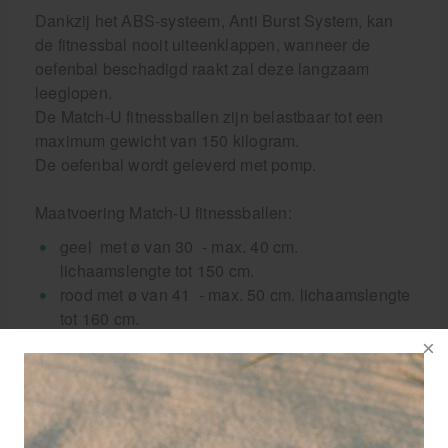
Dankzij het ABS-systeem, Anti Burst System, kan
de fitnessbal nooit uiteenklappen, wanneer de
oefenbal beschadigd raakt zal deze langzaam
leeglopen.
De Match-U fitnessballen zijn belastbaar tot een
maximum gewicht van 150 kilogram.
De oefenbal wordt geleverd met pomp.
Maatvoering Match-U fitnessballen:
geel met ø van 30 - max. 40 cm.
lichaamslengte tot 150 cm.
rood met ø van 41 - max. 50 cm. lichaamslengte
tot 160 cm.
groen met ø van 51 - max. 60 cm.
lichaamslengte tot 173 cm.
blauw met ø van 61 - max. 70 cm.
lichaamslengte tot 185 cm.
zwart met ø van 71 - max. 80 cm.