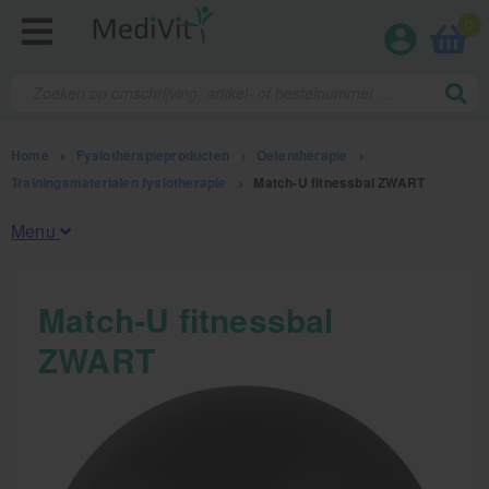
0
Home
>
Fysiotherapieproducten
>
Oefentherapie
>
Trainingsmaterialen fysiotherapie
>
Match-U fitnessbal ZWART
Menu
Fysiotherapieproducten
Match-U fitnessbal
ZWART
Oefentherapie
Koude en warmte therapie
Anatomie posters en skeletten
Meten en testen