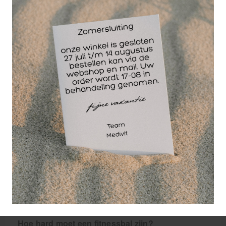
lichaamslengte vanaf 185 cm.
Wil je een fitnessbal kopen? Dan zijn er een aantal
zaken waar je op moet letten. Gymballen zijn
verkrijgbaar in verschillende kleuren en maten, dus
je kunt de kleur kiezen die jij mooi vindt. Maar de
maat is belangrijk. Je kunt de juiste maat fitnessbal
bepalen op basis van je lichaamslengte. Als je de
bal als bureaustoel wilt gebruiken, raden we aan
om een maat kleiner te bestellen, afhankelijk van de
hoogte van het bureau. Voor je lichaamslengte ga
je rechtop staan tegen de muur en meet je de
afstand vanaf de grond tot aan het streepje op de
muur. Op onze website kun je tabellen vinden met
de fitnessballen van Matchu Sports die het meest
geschikt zijn voor jou, gebaseerd op je armlengte of
lichaamslengte.
Hoe hard moet een fitnessbal zijn?