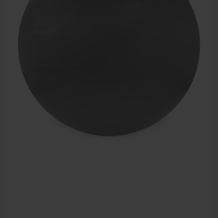
Dry Needling
Echogel & Ultrasoundgel
Verbruiksmaterialen
Massage
Massagetafels
Sportbraces
EHBO en BHV
Pedicure artikelen
Behandelstoel elektrisch
Aanbiedingen groothandel fysiotherapie en massage
Cursussen