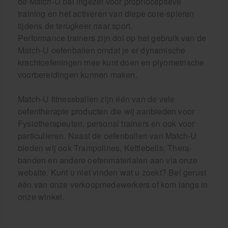
de Match-U bal ingezet voor proprioceptieve
training en het activeren van diepe core-spieren
tijdens de terugkeer naar sport.
Performance trainers zijn dol op het gebruik van de
Match-U oefenballen omdat je er dynamische
krachtoefeningen mee kunt doen en plyometrische
voorbereidingen kunnen maken.
Match-U fitnessballen zijn één van de vele
oefentherapie producten die wij aanbieden voor
Fysiotherapeuten, personal trainers en ook voor
particulieren. Naast de oefenballen van Match-U
bieden wij ook Trampolines, Kettlebells, Thera-
banden en andere oefenmaterialen aan via onze
website. Kunt u niet vinden wat u zoekt? Bel gerust
één van onze verkoopmedewerkers of kom langs in
onze winkel.