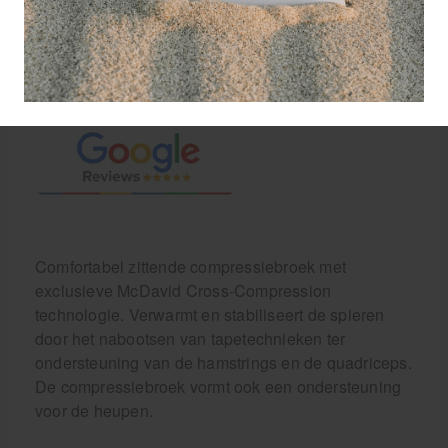
GRATIS
bezorging va. €95,- excl. btw
14 dagen
retourgarantie
30 jaar
dé paramedisch specialist
Comfortabel zittende compressiebroek met
exclusieve McDavid Cross-Compression
technologie. Verwarmt en stabiliseert de spieren
door het nabootsen van tapetechnieken ter
ondersteuning van de hamstrings en de quadriceps.
De compressiebroek vormt ook een ondersteuning
voor de heupen.