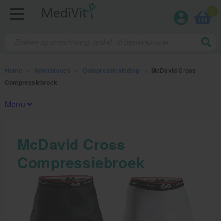
0
Home
>
Sportbraces
>
Compressiekleding
>
McDavid Cross
Compressiebroek
Menu
Fysiotherapieproducten
McDavid Cross
Compressiebroek
Verbruiksmaterialen
Massage
Massagetafels
Sportbraces