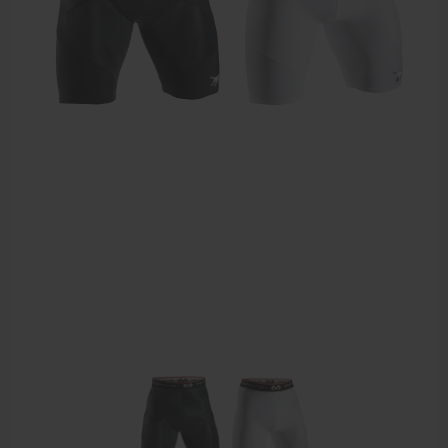
Elleboogbrace
Rugbrace
Enkelbrace
Kniebrace
Pols- en duimbrace
Compressiekleding
Beenbrace
Inlegzooltjes en hakstukjes
Nekbrace en hoofdbescherming
EHBO en BHV
Pedicure artikelen