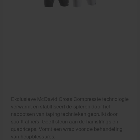
Behandelstoel elektrisch
Aanbiedingen groothandel fysiotherapie en massage
Cursussen
Krukken
Exclusieve McDavid Cross Compressie technologie
verwarmt en stabiliseert de spieren door het
nabootsen van taping technieken gebruikt door
sporttrainers. Geeft steun aan de hamstrings en
quadriceps. Vormt een wrap voor de behandeling
van heupblessures.