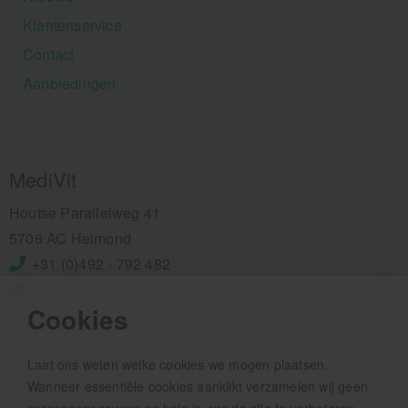
Klantenservice
Contact
Aanbiedingen
MediVit
Houtse Parallelweg 41
5706 AC Helmond
+31 (0)492 - 792 482
info@medivit.nl
Cookies
Openingstijden:
Maandag t/m vrijdag
Laat ons weten welke cookies we mogen plaatsen.
08.00 - 12.30u
Wanneer essentiële cookies aanklikt verzamelen wij geen