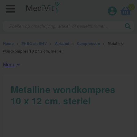
0
Home
>
EHBO en BHV
>
Verband
>
Kompressen
>
Metalline
wondkompres 10 x 12 cm. steriel
Menu
Fysiotherapieproducten
Metalline wondkompres
10 x 12 cm. steriel
Verbruiksmaterialen
Massage
Massagetafels
Sportbraces