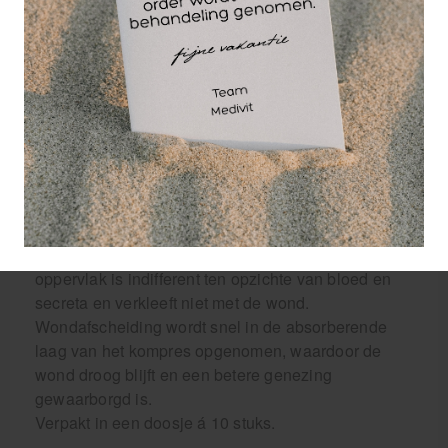
soorten wonden. De
kompressen worden
met de Metalline-
zijde - dus met de
matglanzende zijde - op de wond gelegd. Poeders
en zalven dienen vermeden te worden, omdat zij de
secreta-opname belemmeren. De
wondbedekkende, matglanzende zijde van het
Metallinekompres is van een poreuze, zachte en
zeer dunne vliesstof, waarvan de vezels met
aluminium werden behandeld. Het zeer gladde
oppervlak is indifferent ten opzichte van bloed en
secreta en verkleeft niet met de wond.
Wondafscheiding wordt snel in de absorberende
laag van het kompres opgenomen, waardoor de
wond droog blijft en een betere genezing
gewaarborgd is.
Verpakt in een doosje á 10 stuks.