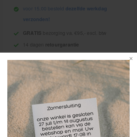
voor 15.00 besteld
dezelfde werkdag
verzonden!
GRATIS
bezorging va. €95,- excl. btw
14 dagen
retourgarantie
30 jaar
dé paramedisch specialist
Metalline
kompressen zijn
geschikt voor het
afdekken van allerlei