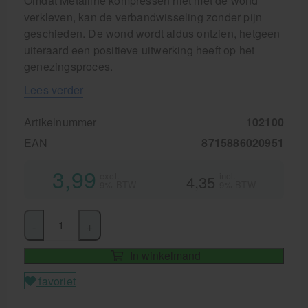
Omdat Metalline kompressen niet met de wond
verkleven, kan de verbandwisseling zonder pijn
geschieden. De wond wordt aldus ontzien, hetgeen
uiteraard een positieve uitwerking heeft op het
genezingsproces.
Lees verder
Artikelnummer
102100
EAN
8715886020951
3,99
excl.
incl.
4,35
9% BTW
9% BTW
-
+
In winkelmand
favoriet