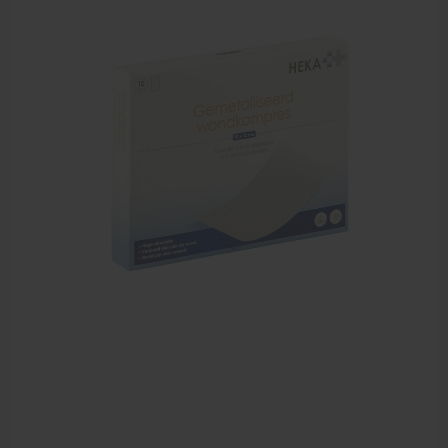
EHBO en BHV
Verbandtrommels
Pleisters
Verband
Brandwonden verzorging
Desinfectie middelen
Handschoenen en bescherming
Medische hulpmiddelen
Veiligheidshesjes
Diversen EHBO en BHV
Pedicure artikelen