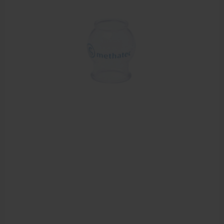
Mobiele massagetafels
Massagebanken elektrisch
Massagebedden
Massagestoel
Behandeltafels
Behandelstoelen
Massagekussens en massagerollen
Accessoires en praktijkbenodigdheden
Sportbraces
EHBO en BHV
Pedicure artikelen
Behandelstoel elektrisch