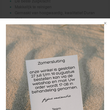
De beste zuigkracht
Makkelijk te reinigen
Gemaakt van hoogwaardig, kwalitatief Duran
glas
In tegenstelling tot gewone glazen bekers is het
mogelijk om bijzonder sterke vacuüms te creëren
binnen de cupping cups, dit komt door de unieke 2-
kleps technologie. Voor iedere patiënt kan
afzonderlijk het vacuüm ingesteld worden, al naar
gelang de sterkte en diepte van de behandeling.
Waar gebruik je de verschillende maten
Methatec cupping glazen voor?
De 3 cm cupping glas is vooral geschikt voor
gezicht, nek, onder- en bovenarmen.
De 5 cm cupping glas is ideaal voor de rug,
schouders, buik, billen en benen.
De 6 cm lange massage glascup is vooral geschikt