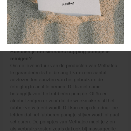
voor de grotere lichaamsoppervlaktes.
Is een cupping glas kapot gevallen? Of is uw pomp
voor de Methatec cupping glazen kapot gegaan?
Geen stress! Bestel makkelijk losse onderdelen
voor uw Methatec cupping cups bij Medivit.
Hoe dien je het Methatec cupping pompje te
reinigen?
Om de levensduur van de producten van Methatec
te garanderen is het belangrijk om een aantal
adviezen ten aanzien van het gebruik en de
reiniging in acht te nemen. Dit is met name
belangrijk voor het rubberen pompje. Oliën en
alcohol zorgen er voor dat de weekmakers uit het
rubber verwijderd wordt. Dit kan er op den duur toe
leiden dat het rubberen pompje stijver wordt of gaat
scheuren. De pompjes van Methatec moet je zien
als verbruikskosten zoals dat ook bij massageolie