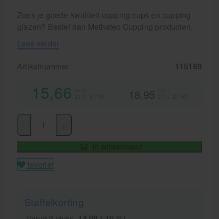
Zoek je goede kwaliteit cupping cups en cupping
glazen? Bestel dan Methatec Cupping producten.
Lees verder
Artikelnummer
115169
15,66
excl.
incl.
18,95
21% BTW
21% BTW
-
+
In winkelmand
favoriet
Staffelkorting
Vanaf 2 stuks
14,09 (-10 %)