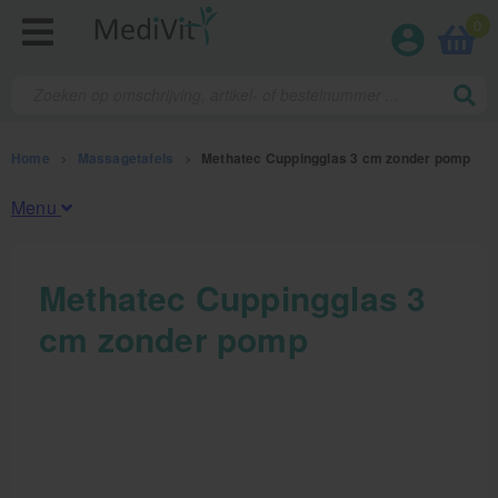
0
Home
>
Massagetafels
>
Methatec Cuppingglas 3 cm zonder pomp
Menu
Fysiotherapieproducten
Methatec Cuppingglas 3
cm zonder pomp
Verbruiksmaterialen
Massage
Massagetafels
Elektrische massagetafels