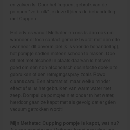
en zalven is. Door het frequent gebruik van de
pompen "verbruik" je deze tijdens de behandeling
met Cuppen.
Het advies vanuit Methatec en ons is dan ook om,
wanneer er toch contact gemaakt wordt met een olie
(wanneer dit onvermijdelijk is voor de behandeling),
het pompje nadien meteen schoon te maken. Doe
dit niet met alcohol! In plaats daarvan is het wel
goed om een non-alcoholisch desinfectie doekje te
gebruiken of een reinigingsspray zoals Rowo
clean&care. Een alternatief, maar welke minder
effectief is, is het gebruiken van warm water met
zeep. Dompel de pompjes niet onder in het water,
hierdoor gaan ze kapot met als gevolg dat er géén
vacuüm getrokken wordt!
Mijn Methatec Cupping pompje is kapot, wat nu?
Als een pompje van Methatec kapot gaat dan kan