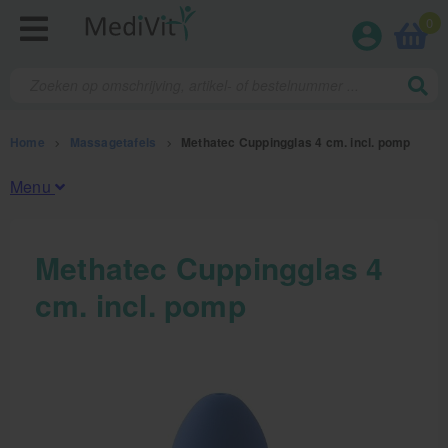
0
Home
>
Massagetafels
>
Methatec Cuppingglas 4 cm. incl. pomp
Menu
Fysiotherapieproducten
Methatec Cuppingglas 4
cm. incl. pomp
Verbruiksmaterialen
Massage
Massagetafels
Elektrische massagetafels