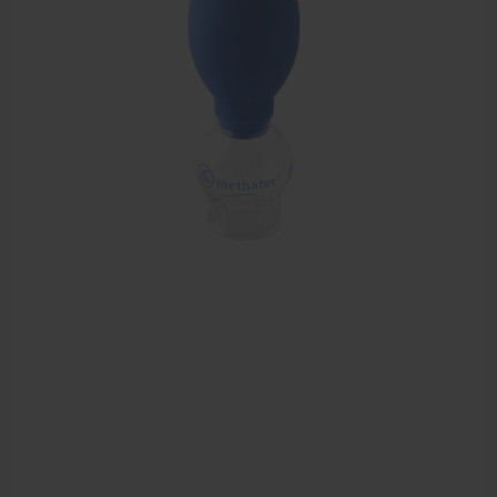
Mobiele massagetafels
Massagebanken elektrisch
Massagebedden
Massagestoel
Behandeltafels
Behandelstoelen
Massagekussens en massagerollen
Accessoires en praktijkbenodigdheden
Sportbraces
EHBO en BHV
Pedicure artikelen
Behandelstoel elektrisch