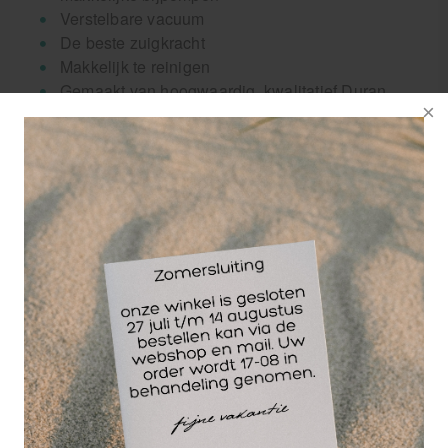
Verstelbare vacuum
De beste zuigkracht
Makkelijk te reinigen
Gemaakt van hoogwaardig, kwalitatief Duran
glas
In tegenstelling tot gewone glazen bekers is het
mogelijk om bijzonder sterke vacuüms te creëren
binnen de cupping cups, dit komt door de unieke 2-
kleps technologie. Voor iedere patiënt kan
afzonderlijk het vacuüm ingesteld worden, al naar
gelang de sterkte en diepte van de behandeling.
Waar gebruik je de verschillende maten
Methatec cupping glazen voor?
De 3 cm cupping glas is vooral geschikt voor
gezicht, nek, onder- en bovenarmen.
De 5 cm cupping glas is ideaal voor de rug,
schouders, buik, billen en benen.