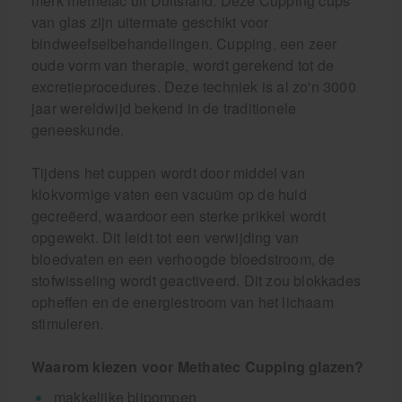
merk methetac uit Duitsland. Deze Cupping cups
van glas zijn uitermate geschikt voor
bindweefselbehandelingen. Cupping, een zeer
oude vorm van therapie, wordt gerekend tot de
excretieprocedures. Deze techniek is al zo'n 3000
jaar wereldwijd bekend in de traditionele
geneeskunde.
Tijdens het cuppen wordt door middel van
klokvormige vaten een vacuüm op de huid
gecreëerd, waardoor een sterke prikkel wordt
opgewekt. Dit leidt tot een verwijding van
bloedvaten en een verhoogde bloedstroom, de
stofwisseling wordt geactiveerd. Dit zou blokkades
opheffen en de energiestroom van het lichaam
stimuleren.
Waarom kiezen voor Methatec Cupping glazen?
makkelijke bijpompen