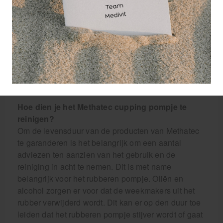
De 6 cm lange massage glascup is vooral geschikt
voor de grotere lichaamsoppervlaktes.
Is een cupping glas kapot gevallen? Of is uw pomp
voor de Methatec cupping glazen kapot gegaan?
Geen stress! Bestel makkelijk losse onderdelen
voor uw Methatec cupping cups bij Medivit.
Hoe dien je het Methatec cupping pompje te
reinigen?
Om de levensduur van de producten van Methatec
te garanderen is het belangrijk om een aantal
adviezen ten aanzien van het gebruik en de
reiniging in acht te nemen. Dit is met name
belangrijk voor het rubberen pompje. Oliën en
alcohol zorgen er voor dat de weekmakers uit het
rubber verwijderd wordt. Dit kan er op den duur toe
leiden dat het rubberen pompje stijver wordt of gaat