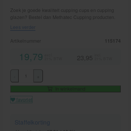
Zoek je goede kwaliteit cupping cups en cupping
glazen? Bestel dan Methatec Cupping producten.
Lees verder
Artikelnummer
115174
19,79
excl.
incl.
23,95
21% BTW
21% BTW
-
+
In winkelmand
favoriet
Staffelkorting