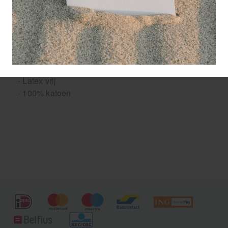
Kenmerken T-Elastic kleefbandage:
- zeer sterke (zinkoxide) kleeflaag
- modelleerbaar en plaatsvast
- verschuift ook na langere tijd niet
- lengte bandage: ongerekt 2,5 meter / gerekt 4,5
meter
- Latex vrij
- 100% katoen