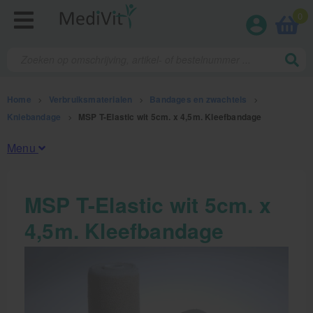
0
Home
>
Verbruiksmaterialen
>
Bandages en zwachtels
>
Kniebandage
>
MSP T-Elastic wit 5cm. x 4,5m. Kleefbandage
Menu
Fysiotherapieproducten
MSP T-Elastic wit 5cm. x
4,5m. Kleefbandage
Verbruiksmaterialen
Kinesiotape
Sporttape
Bandages en zwachtels