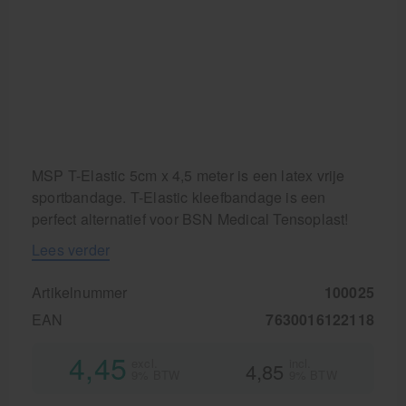
Cursussen
Krukken
MSP T-Elastic 5cm x 4,5 meter is een latex vrije
sportbandage. T-Elastic kleefbandage is een
perfect alternatief voor BSN Medical Tensoplast!
Lees verder
Artikelnummer
100025
EAN
7630016122118
4,45
excl.
incl.
4,85
9% BTW
9% BTW