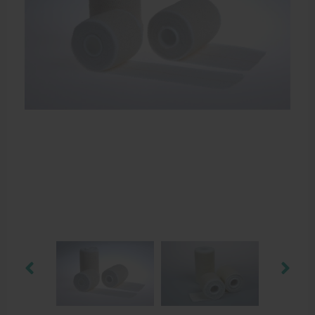
Farmaceutische artikelen
Verzorgingskoffers | Bidonkratten
Voedingssupplementen
Huidverzorging
Massage
Massagetafels
Sportbraces
EHBO en BHV
Pedicure artikelen
Behandelstoel elektrisch
Aanbiedingen groothandel fysiotherapie en massage