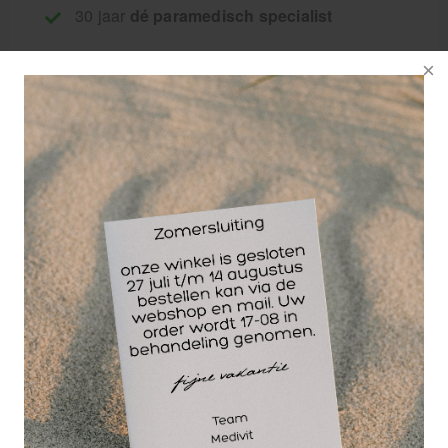
30 jaar
dé paramedisch specialist
T-Elastic van MSP is
een huid-klevende
kleefbandage voor
de normale huid.
T-Elastic is te
gebruiken als steun-
en ontlastende
bandage bij onder
andere de behandeling van spier- en
gewrichtsblessures.