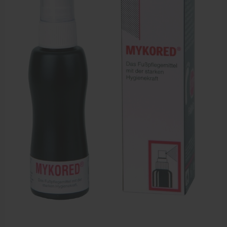
Sportbraces
EHBO en BHV
Pedicure artikelen
Voetverzorging
Diverse pedicure producten
Praktijk benodigdheden
Behandelstoel elektrisch
Aanbiedingen groothandel fysiotherapie en massage
Cursussen
Krukken