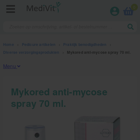
0
Home
>
Pedicure artikelen
>
Praktijk benodigdheden
>
Diverse verzorgingsprodukten
>
Mykored anti-mycose spray 70 ml.
Menu
Fysiotherapieproducten
Mykored anti-mycose
spray 70 ml.
Verbruiksmaterialen
Massage
Massagetafels