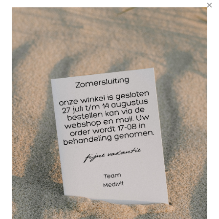
voor 15.00 besteld
dezelfde werkdag
verzonden!
GRATIS
bezorging va. €95,- excl. btw
14 dagen
retourgarantie
30 jaar
dé paramedisch specialist
Mykored is een product dat speciaal voor de
verzorging en geurverbetering van de ruimtes
tussen de tenen en de teennagels ontwikkeld werd.