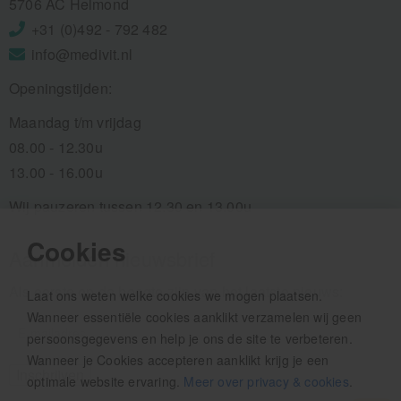
5706 AC Helmond
+31 (0)492 - 792 482
info@medivit.nl
Openingstijden:
Maandag t/m vrijdag
08.00 - 12.30u
13.00 - 16.00u
Wij pauzeren tussen 12.30 en 13.00u
Cookies
Aanmelden nieuwsbrief
Als eerste op de hoogte zijn van het laatste nieuws:
Laat ons weten welke cookies we mogen plaatsen.
Wanneer essentiële cookies aanklikt verzamelen wij geen
persoonsgegevens en help je ons de site te verbeteren.
Wanneer je Cookies accepteren aanklikt krijg je een
optimale website ervaring.
Meer over privacy & cookies
.