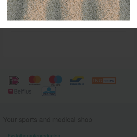
Mykored voorkomt voetschimmel en biedt tijdig
weerwerk. De spray is ideaal om in de schoenen te
spuiten.
Your sports and medical shop
Fysiotherapieproducten