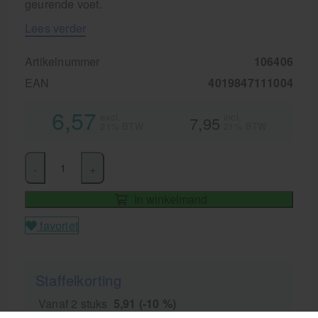
geurende voet.
Lees verder
Artikelnummer
106406
EAN
4019847111004
6,57
excl.
incl.
7,95
21% BTW
21% BTW
-
+
In winkelmand
favoriet
Staffelkorting
Vanaf 2 stuks
5,91 (-10 %)