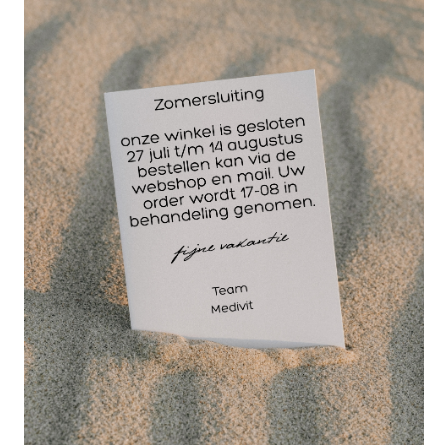
14 dagen
retourgarantie
30 jaar
dé paramedisch specialist
Een nagelheffer, of Palpator is een instrument dat
wordt gebruikt voor het opheffen en reinigen van de
nagel. Deze nagelheffer is uitgevoerd in RVS en
kan gerfeinigd worden in de ultra-soon machine
voor hygiëne.