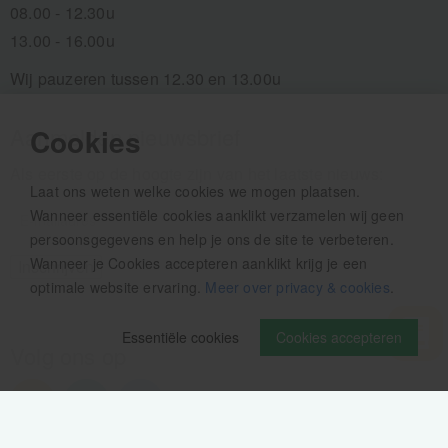
08.00 - 12.30u
13.00 - 16.00u
Wij pauzeren tussen 12.30 en 13.00u
Aanmelden nieuwsbrief
Cookies
Als eerste op de hoogte zijn van het laatste nieuws:
Laat ons weten welke cookies we mogen plaatsen.
Wanneer essentiële cookies aanklikt verzamelen wij geen
persoonsgegevens en help je ons de site te verbeteren.
Wanneer je Cookies accepteren aanklikt krijg je een
optimale website ervaring.
Meer over privacy & cookies
.
Essentiële cookies
Cookies accepteren
Volg ons op