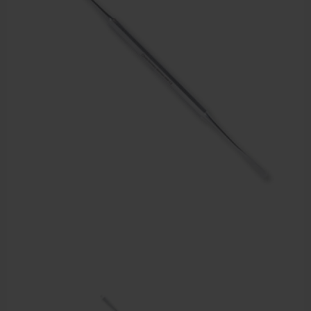
Sportbraces
EHBO en BHV
Pedicure artikelen
Voetverzorging
Diverse pedicure producten
Praktijk benodigdheden
Behandelstoel elektrisch
Aanbiedingen groothandel fysiotherapie en massage
Cursussen
Krukken