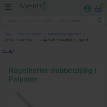
0
Home
>
Pedicure artikelen
>
Praktijk benodigdheden
>
Pedicure instrumenten
>
Nagelheffer dubbelzijdig | Palpator
Menu
Fysiotherapieproducten
Nagelheffer dubbelzijdig |
Palpator
Verbruiksmaterialen
Massage
Massagetafels