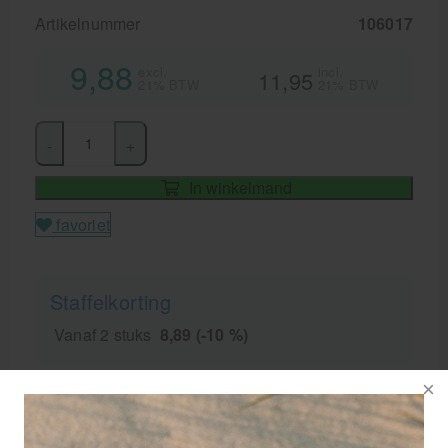
Artikelnummer
106017
9,88
excl.
incl.
11,95
21% BTW
21% BTW
-
+
In winkelmand
favoriet
Staffelkorting
Vanaf 2 stuks
8,89 (-10 %)
Levertijd
1-2 werkdagen
GRATIS
bezorging va. €95,- excl. btw