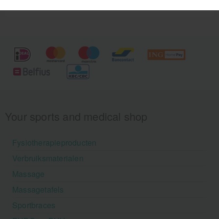
Your sports and medical shop
Fysiotherapieproducten
Verbruiksmaterialen
Massage
Massagetafels
Sportbraces