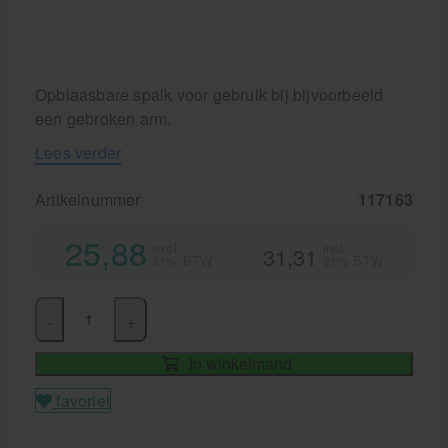
Behandelstoel elektrisch
Aanbiedingen groothandel fysiotherapie en massage
Cursussen
Opblaasbare spalk voor gebruik bij bijvoorbeeld
een gebroken arm.
Krukken
Lees verder
Artikelnummer
117163
25,88
excl.
incl.
31,31
21% BTW
21% BTW
-
+
In winkelmand
favoriet