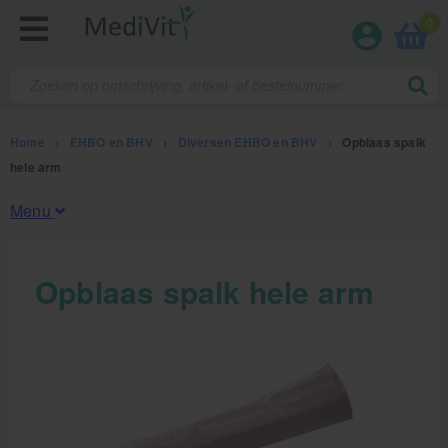
0
Home
>
EHBO en BHV
>
Diversen EHBO en BHV
>
Opblaas spalk
hele arm
Menu
Fysiotherapieproducten
Opblaas spalk hele arm
Verbruiksmaterialen
Massage
Massagetafels
Sportbraces