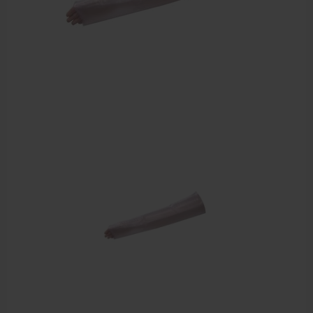
EHBO en BHV
Verbandtrommels
Pleisters
Verband
Brandwonden verzorging
Desinfectie middelen
Handschoenen en bescherming
Medische hulpmiddelen
Veiligheidshesjes
Diversen EHBO en BHV
Pedicure artikelen