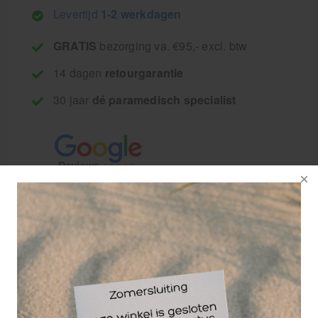
Levertijd
1-2 werkdagen
GRATIS
bezorging va. €95,- excl. btw
14 dagen
retourgarantie
30 jaar
dé paramedisch specialist
Opblaasbare spalk voor gebruik bij bijvoorbeeld
een gebroken arm. Deze opblaasbare spalk wordt
gebruikt voor het fixeren van de hele arm zodat
beweging tot een minimum wordt beperkt. Een
spalk is een tijdelijke behandeling om de pijn te
verzachten of om verdere letsels te voorkomen. Een