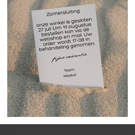
voor paracetamol of een ander bestanddeel van de
tabletten.
Disclaimer: i.v.m. schaarste kan het merk dat u
ontvangt varieren!
De hoeveelheid en inhoud niet, deze is naar
hetgeen u besteld!
Wellicht ook interessant