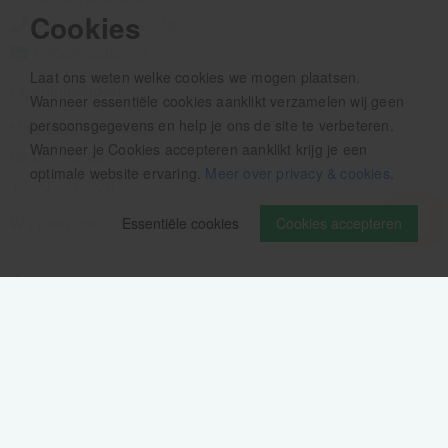
Cookies
+31 (0)492 - 792 482
info@medivit.nl
Laat ons weten welke cookies we mogen plaatsen.
Openingstijden:
Wanneer essentiële cookies aanklikt verzamelen wij geen
persoonsgegevens en help je ons de site te verbeteren.
Maandag t/m vrijdag
Wanneer je Cookies accepteren aanklikt krijg je een
08.00 - 12.30u
optimale website ervaring.
Meer over privacy & cookies
.
13.00 - 16.00u
Wij pauzeren tussen 12.30 en 13.00u
Essentiële cookies
Cookies accepteren
Aanmelden nieuwsbrief
Als eerste op de hoogte zijn van het laatste nieuws: