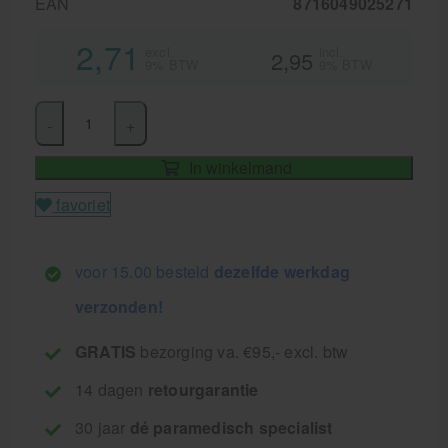
EAN
8716049025271
2,71
excl.
incl.
2,95
9% BTW
9% BTW
-
+
In winkelmand
favoriet
voor 15.00 besteld
dezelfde werkdag
verzonden!
GRATIS
bezorging va. €95,- excl. btw
14 dagen
retourgarantie
30 jaar
dé paramedisch specialist