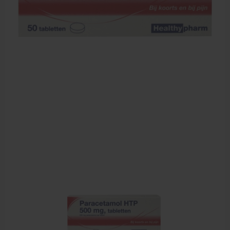
Farmaceutische artikelen
Verzorgingskoffers | Bidonkratten
Voedingssupplementen
Huidverzorging
Massage
Massagetafels
Sportbraces
EHBO en BHV
Pedicure artikelen
Behandelstoel elektrisch
Aanbiedingen groothandel fysiotherapie en massage