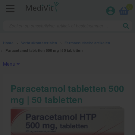
0
Home
>
Verbruiksmaterialen
>
Farmaceutische artikelen
>
Paracetamol tabletten 500 mg | 50 tabletten
Menu
Fysiotherapieproducten
Paracetamol tabletten 500
mg | 50 tabletten
Verbruiksmaterialen
Kinesiotape
Sporttape
Bandages en zwachtels