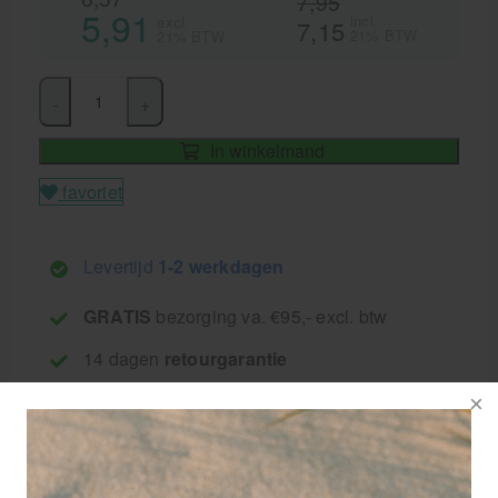
7,95
5,91
incl.
excl.
7,15
21% BTW
21% BTW
-
+
In winkelmand
favoriet
Levertijd
1-2 werkdagen
GRATIS
bezorging va. €95,- excl. btw
14 dagen
retourgarantie
30 jaar
dé paramedisch specialist