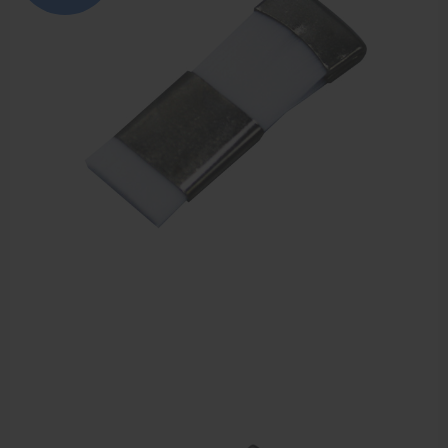
Sportbraces
EHBO en BHV
Pedicure artikelen
Voetverzorging
Diverse pedicure producten
Praktijk benodigdheden
Behandelstoel elektrisch
Aanbiedingen groothandel fysiotherapie en massage
Cursussen
Krukken