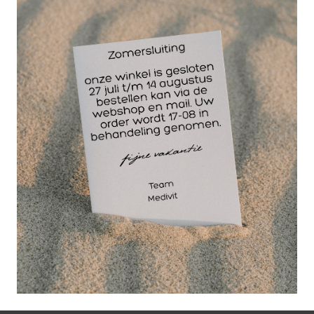
Pedicure frezenborstel voor reiniging van uw
frezen. Telkens als het frezenborsteltje is afgesleten
duwt u het platte schuifje naar achter. U kunt dan de
voorkant recht afknippen en het borsteltje weer
gebruiken. Met nylon haren voor een veilige
reiniging van pedicurefrezen. Uiterst veilig voor
diamantfrezen, aangezien de toplaag, waarmee de
diamantkorrels geseald zijn, hiervan niet
beschadigd.