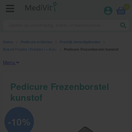
0
Home
>
Pedicure artikelen
>
Praktijk benodigdheden
>
Busch Frezen | Fraisen | + Acc.
>
Pedicure Frezenborstel kunstof
Menu
Fysiotherapieproducten
Pedicure Frezenborstel
kunstof
Verbruiksmaterialen
Massage
-10%
Massagetafels