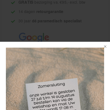
GRATIS
bezorging va. €95,- excl. btw
14 dagen
retourgarantie
30 jaar
dé paramedisch specialist
De Push Up Elite is gemaakt van stevige materialen
en is eenvoudig in gebruik. De Push Up Elite brengt
de oefeningen naar een hoger niveau. Door de
draaiende beweging worden er meer spieren in het
bovenlichaam aangesproken. Door gebruik van de
Perfect Push Up Elite verbetert de soepelheid van
de spieren en gewrichten. Bij het uitvoeren van
standaard push-ups worden de armen vaak in een