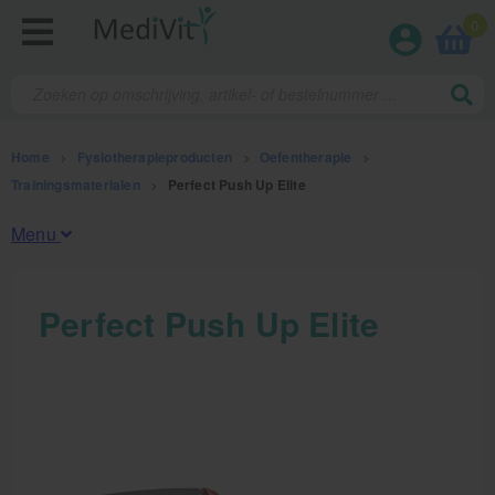
0
Home
>
Fysiotherapieproducten
>
Oefentherapie
>
Trainingsmaterialen
>
Perfect Push Up Elite
Menu
Fysiotherapieproducten
Perfect Push Up Elite
Oefentherapie
Koude en warmte therapie
Anatomie posters en skeletten
Meten en testen