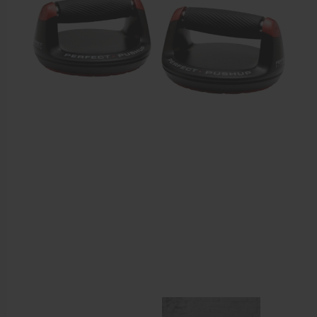
Dry Needling
Echogel & Ultrasoundgel
Verbruiksmaterialen
Massage
Massagetafels
Sportbraces
EHBO en BHV
Pedicure artikelen
Behandelstoel elektrisch
Aanbiedingen groothandel fysiotherapie en massage
Cursussen