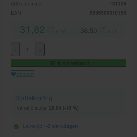
Artikelnummer
131135
EAN
0096506310156
31,82
excl.
incl.
38,50
21% BTW
21% BTW
-
+
In winkelmand
favoriet
Staffelkorting
Vanaf 2 stuks
28,64 (-10 %)
Levertijd
1-2 werkdagen