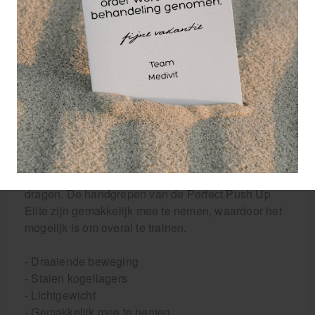
onnatuurlijke, rechte houding gedwongen. De
Perfect Push Up Elite kan een draaiende beweging
maken en zorgt ervoor dat de armen en polsen op
een natuurlijke manier kunnen bewegen. De
handgrepen zijn zo gemaakt dat ze met de
onderzijde stevig op de grond vastgezet kunnen
worden. Ze zullen niet gaan schuiven, wat de
oefeningen ten goede komt. De handgrepen van de
Perfect Push Up Elite zijn voorzien van stalen
kogellagers, waardoor ze soepel draaien. Ze wegen
niet veel, maar kunnen wel een groot gewicht
dragen. De handgrepen van de Perfect Push Up
Elite zijn gemakkelijk mee te nemen, waardoor het
mogelijk is om overal te trainen.
- Draaiende beweging
- Stalen kogellagers
- Lichtgewicht
- Gemakkelijk mee te nemen