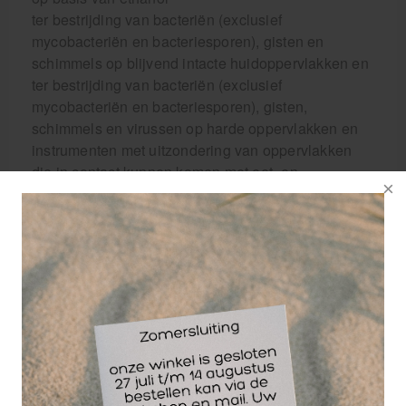
ter bestrijding van bacteriën (exclusief
mycobacteriën en bacteriesporen), gisten en
schimmels op blijvend intacte huidoppervlakken en
ter bestrijding van bacteriën (exclusief
mycobacteriën en bacteriesporen), gisten,
schimmels en virussen op harde oppervlakken en
instrumenten met uitzondering van oppervlakken
die in contact kunnen komen met eet- en
drinkwaren en grondstoffen hiervoor.
Goedkeuring door het Ctgb.
Toelatingsnummer 14461
Geschikt in de strijd tegen het coronavirus! Was de
handen minimaal 30 seconden!