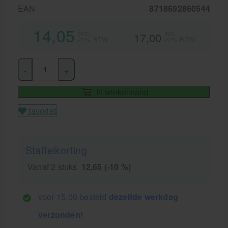
EAN
8718692860544
14,05
excl.
incl.
17,00
21% BTW
21% BTW
-
+
In winkelmand
favoriet
Staffelkorting
Vanaf 2 stuks
12,65 (-10 %)
voor 15.00 besteld
dezelfde werkdag
verzonden!