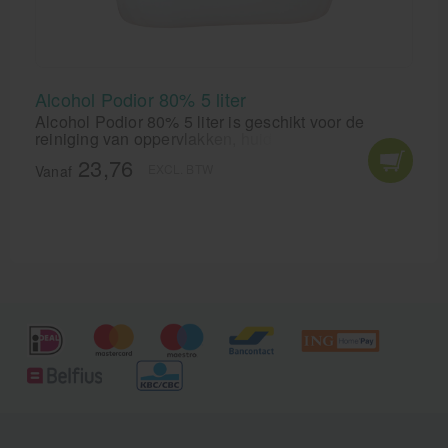
Alcohol Podior 80% 5 liter
Alcohol Podior 80% 5 liter is geschikt voor de
reiniging van oppervlakken, huid en instrumentaria.
Alcohol Podior 80% is een effectief
23,76
EXCL. BTW
desinfectiemiddel.
Vanaf