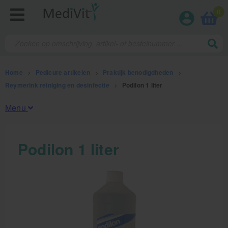
0
Home
>
Pedicure artikelen
>
Praktijk benodigdheden
>
Reymerink reiniging en desinfectie
>
Podilon 1 liter
Menu
Fysiotherapieproducten
Podilon 1 liter
Verbruiksmaterialen
Massage
Massagetafels