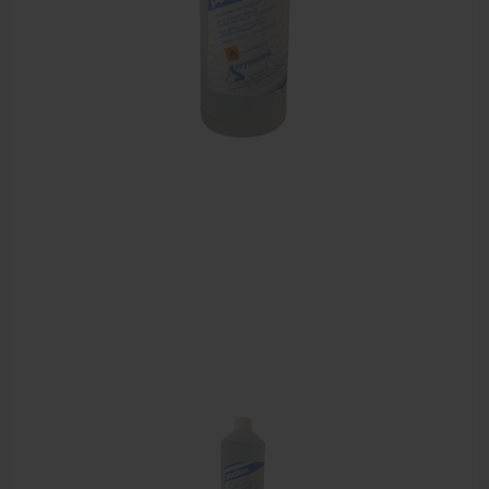
Sportbraces
EHBO en BHV
Pedicure artikelen
Voetverzorging
Diverse pedicure producten
Praktijk benodigdheden
Behandelstoel elektrisch
Aanbiedingen groothandel fysiotherapie en massage
Cursussen
Krukken