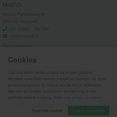
MediVit
Houtse Parallelweg 41
5706 AC Helmond
+31 (0)492 - 792 482
info@medivit.nl
Openingstijden:
Maandag t/m vrijdag
Cookies
08.00 - 12.30u
13.00 - 16.00u
Laat ons weten welke cookies we mogen plaatsen.
Wanneer essentiële cookies aanklikt verzamelen wij geen
Wij pauzeren tussen 12.30 en 13.00u
persoonsgegevens en help je ons de site te verbeteren.
Wanneer je Cookies accepteren aanklikt krijg je een
Aanmelden nieuwsbrief
optimale website ervaring.
Meer over privacy & cookies
.
Als eerste op de hoogte zijn van het laatste nieuws:
Essentiële cookies
Cookies accepteren