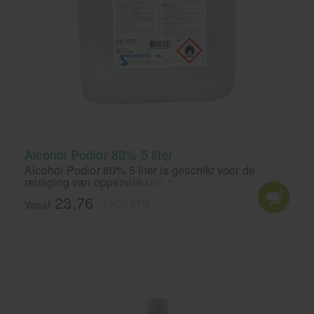
Alcohol Podior 80% 5 liter
Alcohol Podior 80% 5 liter is geschikt voor de
reiniging van oppervlakken, huid en instrumentaria.
Alcohol Podior 80% is een effectief
23,76
EXCL. BTW
desinfectiemiddel.
Vanaf