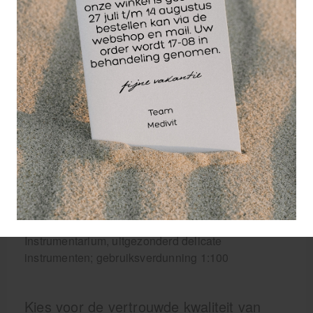
en richtlijnen voor de voetzorgbranche.
Speciaal geformuleerd om uitdroging en irritatie
van de behandelde huid te minimaliseren.
Uitstekende prijs-kwaliteit
Toepassingsgebied en dosering
Oppervlakken, apparatuur en materialen: 1% / 10ml
per 1 liter water
Meubilair, wanden, vloeren, voorwerpen: 1% / 10ml
per 1 liter water
Oppervlakken in ziekenhuizen en zorginstellingen:
gebruiksverdunning 1:100
Instrumentarium, uitgezonderd delicate
instrumenten; gebruiksverdunning 1:100
Kies voor de vertrouwde kwaliteit van