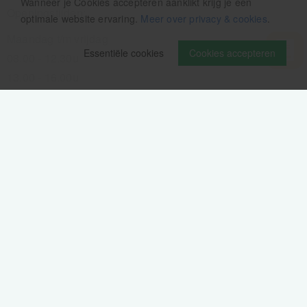
Wanneer je Cookies accepteren aanklikt krijg je een
Openingstijden:
optimale website ervaring.
Meer over privacy & cookies
.
Maandag t/m vrijdag
Essentiële cookies
Cookies accepteren
08.00 - 12.30u
13.00 - 16.00u
Wij pauzeren tussen 12.30 en 13.00u
Aanmelden nieuwsbrief
Als eerste op de hoogte zijn van het laatste nieuws:
Volg ons op