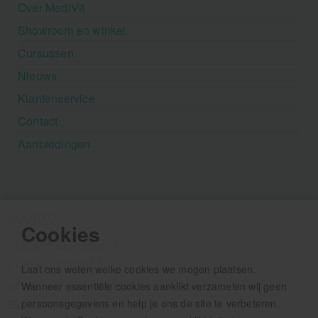
Over MediVit
Showroom en winkel
Cursussen
Nieuws
Klantenservice
Contact
Aanbiedingen
MediVit
Cookies
Houtse Parallelweg 41
5706 AC Helmond
Laat ons weten welke cookies we mogen plaatsen.
+31 (0)492 - 792 482
Wanneer essentiële cookies aanklikt verzamelen wij geen
persoonsgegevens en help je ons de site te verbeteren.
info@medivit.nl