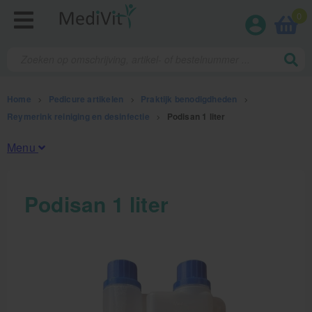
0
Home
>
Pedicure artikelen
>
Praktijk benodigdheden
>
Reymerink reiniging en desinfectie
>
Podisan 1 liter
Menu
Fysiotherapieproducten
Podisan 1 liter
Verbruiksmaterialen
Massage
Massagetafels