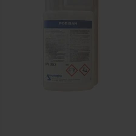
Sportbraces
EHBO en BHV
Pedicure artikelen
Voetverzorging
Diverse pedicure producten
Praktijk benodigdheden
Behandelstoel elektrisch
Aanbiedingen groothandel fysiotherapie en massage
Cursussen
Krukken