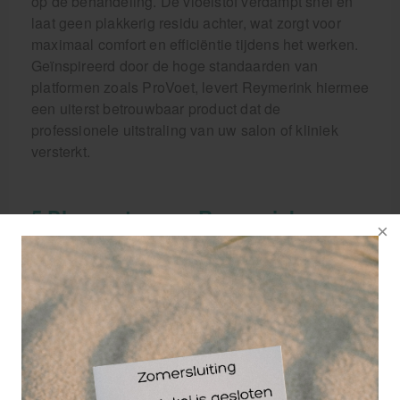
op de behandeling. De vloeistof verdampt snel en
laat geen plakkerig residu achter, wat zorgt voor
maximaal comfort en efficiëntie tijdens het werken.
Geïnspireerd door de hoge standaarden van
platformen zoals ProVoet, levert Reymerink hiermee
een uiterst betrouwbaar product dat de
professionele uitstraling van uw salon of kliniek
versterkt.
5 Pluspunten van Reymerink
Podisan
Uitermate geschikt voor zowel effectieve
huiddesinfectie als het reinigen van instrumenten
en oppervlakken.
Verdampt vlot en plakt niet, waardoor u direct
kunt starten met de pedicurebehandeling.
Sluit perfect aan bij de wettelijke hygiënecodes