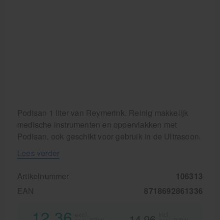
Podisan 1 liter van Reymerink. Reinig makkelijk
medische instrumenten en oppervlakken met
Podisan, ook geschikt voor gebruik in de Ultrasoon.
Lees verder
Artikelnummer
106313
EAN
8718692861336
12,36
excl.
incl.
14,96