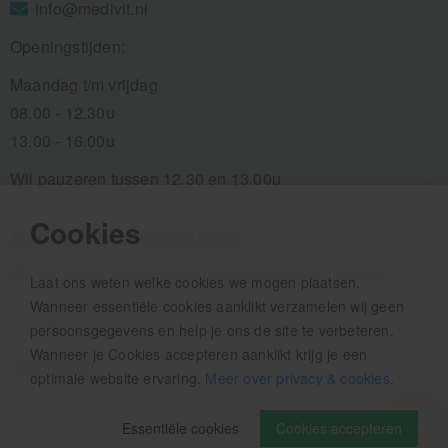
info@medivit.nl
Openingstijden:
Maandag t/m vrijdag
08.00 - 12.30u
13.00 - 16.00u
Wij pauzeren tussen 12.30 en 13.00u
Cookies
Aanmelden nieuwsbrief
Als eerste op de hoogte zijn van het laatste nieuws:
Laat ons weten welke cookies we mogen plaatsen.
Wanneer essentiële cookies aanklikt verzamelen wij geen
persoonsgegevens en help je ons de site te verbeteren.
Wanneer je Cookies accepteren aanklikt krijg je een
optimale website ervaring.
Meer over privacy & cookies
.
Essentiële cookies
Cookies accepteren