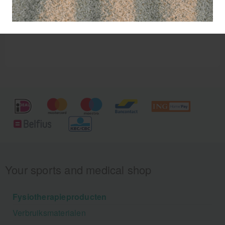
Your sports and medical shop
Fysiotherapieproducten
Verbruiksmaterialen