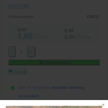
Lees verder
Artikelnummer
130051
2,20
2,66
1,65
incl.
excl.
2,00
21% BTW
21% BTW
-
+
In winkelmand
favoriet
voor 15.00 besteld
dezelfde werkdag
verzonden!
GRATIS
bezorging va. €95,- excl. btw