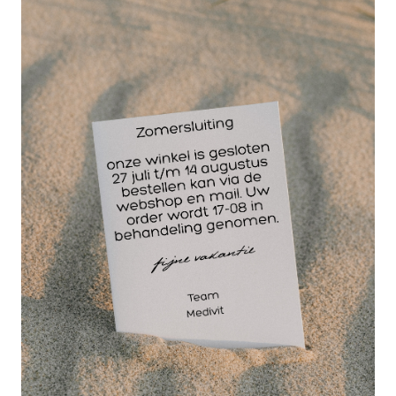
14 dagen
retourgarantie
30 jaar
dé paramedisch specialist
Men hoeft de
wandelstok dan niet
neer te zetten, het
kan aan de pols
blijven hangen.
Daardoor is de stok
altijd binnen
handbereik en kan hij
ook niet vergeten worden.