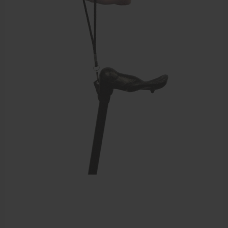
Echogel & Ultrasoundgel
Verbruiksmaterialen
Massage
Massagetafels
Sportbraces
EHBO en BHV
Pedicure artikelen
Behandelstoel elektrisch
Aanbiedingen groothandel fysiotherapie en massage
Cursussen