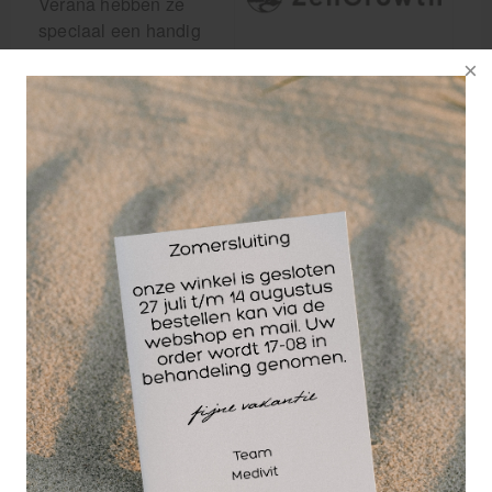
Verana hebben ze
speciaal een handig
pompje laten maken,
zodat je ze nog
makkelijker kunt
gebruiken in jouw massagepraktijk. Dit pompje past
op de Verana massageolieflessen van 1 liter en is
herbruikbaar, dus je kunt het na gebruik gewoon
schoonmaken en opnieuw gebruiken voor een
andere fles.
Dit handige pompje is geschikt voor de ZenGrowth
250ml flesjes, de ZenGrowth 1 liter flessen en de
Verana 1 liter flessen. Let op dat het niet past op de
Verana 250ml flesjes.
Let op: soms kan het buisje van het pompje net iets
te lang zijn, wat ervoor kan zorgen dat het knikt en
niet goed werkt. Dit is eenvoudig op te lossen door