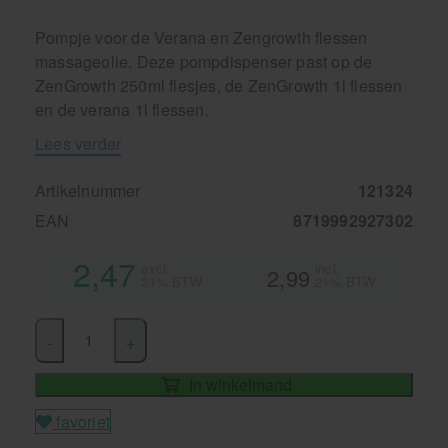
Pompje voor de Verana en Zengrowth flessen
massageolie. Deze pompdispenser past op de
ZenGrowth 250ml flesjes, de ZenGrowth 1l flessen
en de verana 1l flessen.
Lees verder
Artikelnummer
121324
EAN
8719992927302
2,47
excl.
incl.
2,99
21% BTW
21% BTW
-
+
In winkelmand
favoriet