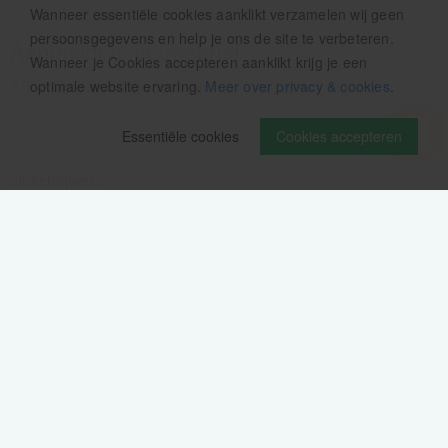
Wanneer essentiële cookies aanklikt verzamelen wij geen
persoonsgegevens en help je ons de site te verbeteren.
Aanmelden nieuwsbrief
Wanneer je Cookies accepteren aanklikt krijg je een
Als eerste op de hoogte zijn van het laatste nieuws:
optimale website ervaring.
Meer over privacy & cookies
.
Essentiële cookies
Cookies accepteren
Volg ons op
Verzendinformatie / retourbeleid
Sitemap