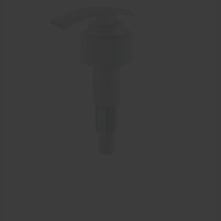
Zalven, crèmes, etherische olie
Massage accessoires
Massagetafels
Sportbraces
EHBO en BHV
Pedicure artikelen
Behandelstoel elektrisch
Aanbiedingen groothandel fysiotherapie en massage
Cursussen
Krukken