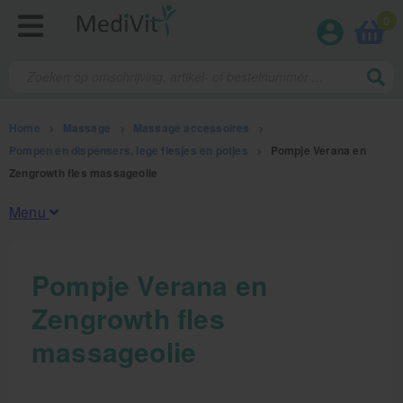
0
Home
>
Massage
>
Massage accessoires
>
Pompen en dispensers, lege flesjes en potjes
>
Pompje Verana en
Zengrowth fles massageolie
Menu
Fysiotherapieproducten
Pompje Verana en
Zengrowth fles
Verbruiksmaterialen
massageolie
Massage
Massage, oliën en lotion