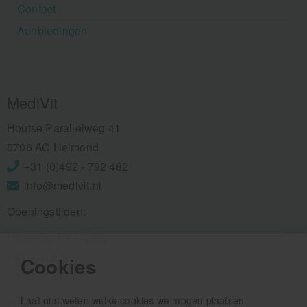
Contact
Aanbiedingen
MediVit
Houtse Parallelweg 41
5706 AC Helmond
+31 (0)492 - 792 482
info@medivit.nl
Openingstijden:
Maandag t/m vrijdag
08.00 - 12.30u
Cookies
13.00 - 16.00u
Laat ons weten welke cookies we mogen plaatsen.
Wij pauzeren tussen 12.30 en 13.00u