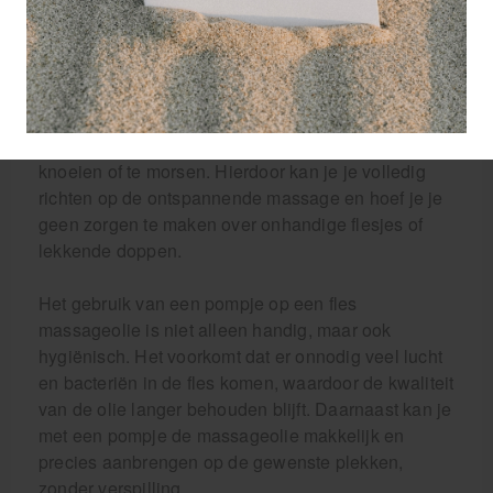
een klein stukje af te knippen met een schaar.
Een pompje op een fles massageolie zorgt voor
gemak en efficiëntie tijdens het gebruik. Met een
simpele druk op het pompje doseer je eenvoudig de
benodigde hoeveelheid massageolie, zonder te
knoeien of te morsen. Hierdoor kan je je volledig
richten op de ontspannende massage en hoef je je
geen zorgen te maken over onhandige flesjes of
lekkende doppen.
Het gebruik van een pompje op een fles
massageolie is niet alleen handig, maar ook
hygiënisch. Het voorkomt dat er onnodig veel lucht
en bacteriën in de fles komen, waardoor de kwaliteit
van de olie langer behouden blijft. Daarnaast kan je
met een pompje de massageolie makkelijk en
precies aanbrengen op de gewenste plekken,
zonder verspilling.