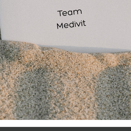
 bandage plakt niet vast aan de huid, maar wel aan zichzelf
ed aan om een zo optimale hechting te verkrijgen.
oStrap flex is ook uitermate geschikt als sokkentape, net al
ndag op zichzelf hecht laat het geen lijmresten achter op de 