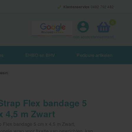
Klantenservice
0492 792 482
0
winkelmand
mijn account
es
EHBO en BHV
Pedicure artikelen
Zwart
Strap Flex bandage 5
x 4,5 m Zwart
p Flex bandage 5 cm x 4,5 m Zwart.
onele wrap voor fixatie van gewrichten, kan