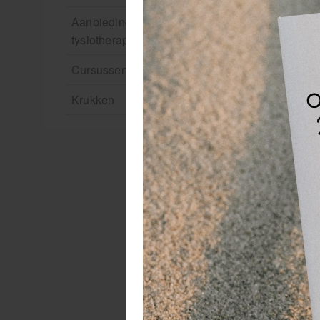
Aanbiedingen groothandel
fysiotherapie en massage
Cursussen
Krukken
Pr
im
li
Pr