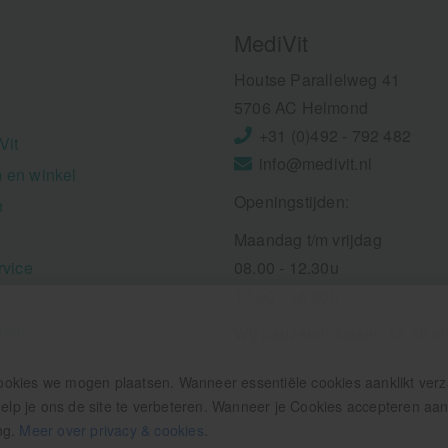
MediVit
Houtse Parallelweg 41
5706 AC Helmond
+31 (0)492 - 792 482
Vit
info@medivit.nl
 en winkel
Openingstijden:
n
Maandag t/m vrijdag
rvice
08.00 - 12.30u
13.00 - 16.00u
ngen
Wij pauzeren tussen 12.30 e
ookies we mogen plaatsen. Wanneer essentiële cookies aanklikt ver
p je ons de site te verbeteren. Wanneer je Cookies accepteren aankl
ng.
Meer over privacy & cookies
.