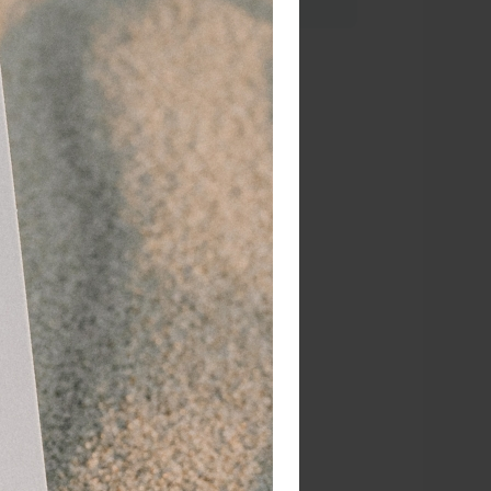
or 15.00 besteld
dezelfde werkdag
rzonden!
RATIS
bezorging va. €95,- excl. btw
 dagen
retourgarantie
 jaar
dé paramedisch specialist
ssie bij o.a. sportblessures en het
g bij verstuikingen, spieren, pezen,
is niet nodig. Dat werkt makkelijk!