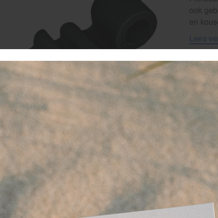
ook geb
en kous
Lees ve
Artikel
EAN
1
-
favor
Staff
Vanaf