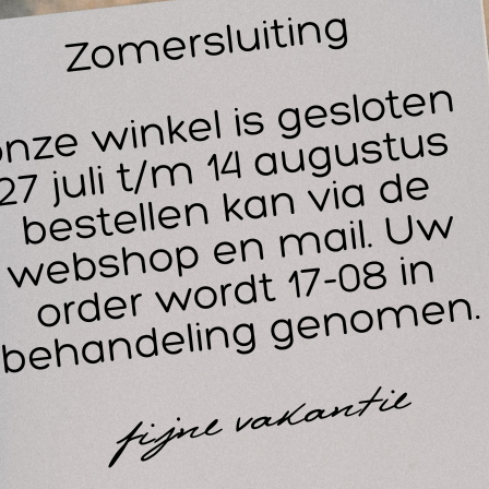
vo
ve
G
14
30
oStrap is een bandage voor algemene ondersteuning en compre
mobiliseren van gewrichten. ProStrap Flex biedt ondersteunin
gamenten, etc.
oStrap Flex is makkelijk met de hand te scheuren, een schaar 