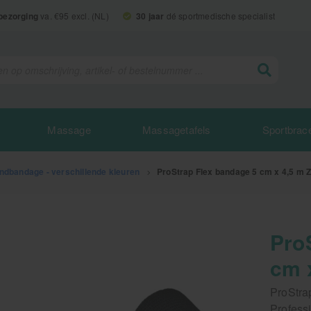
 bezorging
va. €95 excl. (NL)
30 jaar
dé sportmedische specialist
Massage
Massagetafels
Sportbrac
ndbandage - verschillende kleuren
>
ProStrap Flex bandage 5 cm x 4,5 m 
Pro
cm 
ProStra
Professi