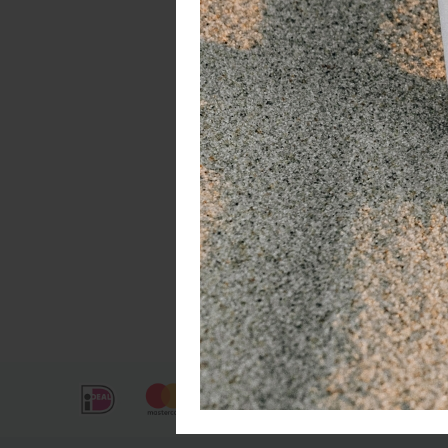
De
go
Pr
ba