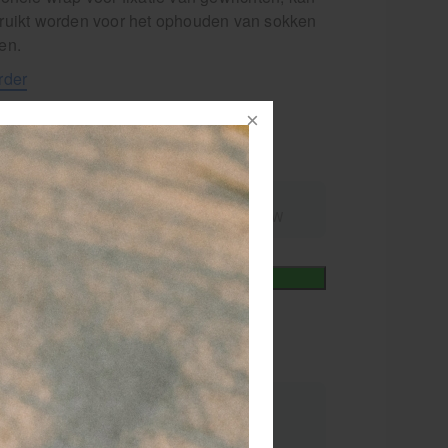
ruikt worden voor het ophouden van sokken
en.
rder
nummer
138001
08430655854031
,55
excl.
incl.
1,69
9% BTW
9% BTW
+
In winkelmand
iet
elkorting
 12 stuks
1,32 (-15 %)