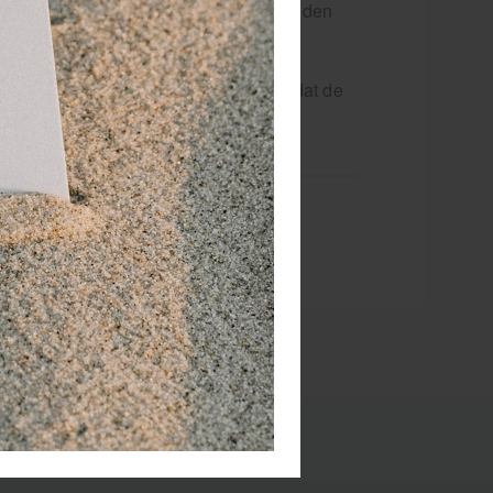
. Druk de bandage voor een paar seconden
s Pro-Wrap van Premier Sock Tape. Omdat de
kousen.