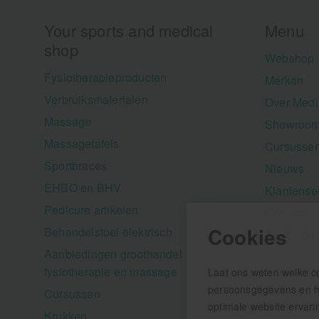
Your sports and medical
Menu
shop
Webshop
Fysiotherapieproducten
Merken
Verbruiksmaterialen
Over Medi
Massage
Showroom
Massagetafels
Cursusse
Sportbraces
Nieuws
EHBO en BHV
Klantense
Pedicure artikelen
Contact
Cookies
Behandelstoel elektrisch
Aanbiedi
Aanbiedingen groothandel
fysiotherapie en massage
Laat ons weten welke c
persoonsgegevens en hel
Cursussen
optimale website ervari
Krukken