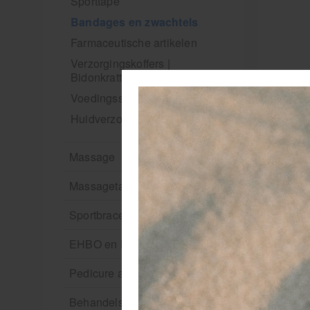
Sporttape
Bandages en zwachtels
Farmaceutische artikelen
Verzorgingskoffers |
Bidonkratten
Voedingssupplementen
Huidverzorging
Massage
Massagetafels
Sportbraces
EHBO en BHV
Pedicure artikelen
Behandelstoel elektrisch