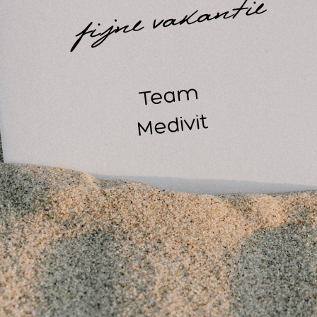
dersteuning voor de enkel.KlittenbandsluitingenDe brace ka
t zelf de optimale pasvorm kan worden ingesteld. De molecuul
lgorde sluiten van de banden. BandenKruislingse banden uit 
chanische, ondersteuning elastische banden voor het bieden
dicatie voor gebruik van de Push ORTHO Enkelbrace Aequi ju
Acuut enkelbandletsel: zowel in- als eversietrauma
Stabilisatie van conservatief of operatief behandelde enkelf
(Rest)instabiliteit
Secundaire preventie van enkelbandletsel
aatvoering Push ORTHO Enkelbrace Aequi junior One Size; 