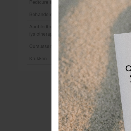
Pedicure artikelen
Behandelstoel elektrisch
Aanbiedingen groothandel
fysiotherapie en massage
Cursussen
Krukken
De
ba
va
s
De
ne
vo
ju
g
De