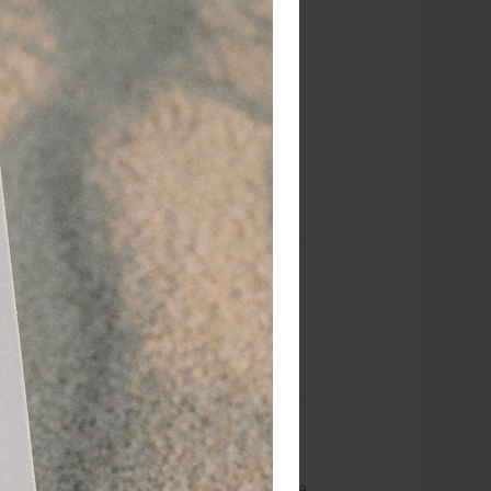
 dagen
retourgarantie
 jaar
dé paramedisch specialist
iedt een goede
mfort in geval
6 tot 12 jaar
ersie, in
xie blijven
ce Aequi
 wordt
udige en comfortabele manier de juiste