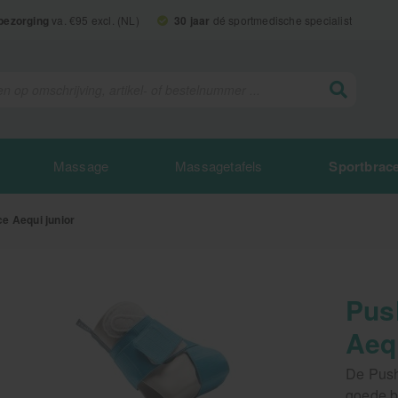
 bezorging
va. €95 excl. (NL)
30 jaar
dé sportmedische specialist
Massage
Massagetafels
Sportbrac
 Aequi junior
Pus
Aequ
De Push
goede b