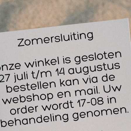
14
30
 Push ortho enkelbrace aequi junior (kortom: aequi junior )b
lans tussen effectieve mechanische ondersteuning en draagco
n een(sub)acute of chronische enkelblessure bij kinderen van 
choenmaat van ongeveer 30-36).
 aequi junior stabiliseert het enkelgewricht bij zowel in- als ev
utrale en geflecteerde stand. Zowel de dorsaal- als plantairfle
ldoende vrij om normaal te lopen. De Push ORTHO Enkelbra
nior functioneert optimaal als hij in een stevige (veter)schoen
edragen.
 schaal, die de basis vormt van de brace, biedt op een eenvo