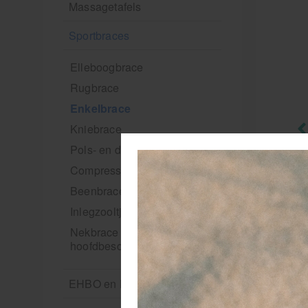
Massagetafels
Sportbraces
Elleboogbrace
Rugbrace
Enkelbrace
Kniebrace
Pols- en duimbrace
Compressiekleding
Beenbrace
Inlegzooltjes en hakstukjes
Nekbrace en
hoofdbescherming
EHBO en BHV