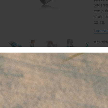
onderst
een(sub
kindere
30-36.
Lees ve
Artikel
6
-
favor
Le
G