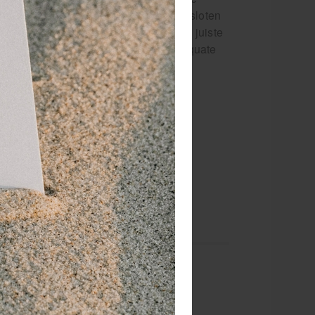
n op een dusdanige manier worden gesloten
symbolen helpen het correct en in de juiste
niet-elastisch materiaal voor een adequate
 van de juiste compressie
nior:
racturen
Omtrek wreefmaat 23-27 cm