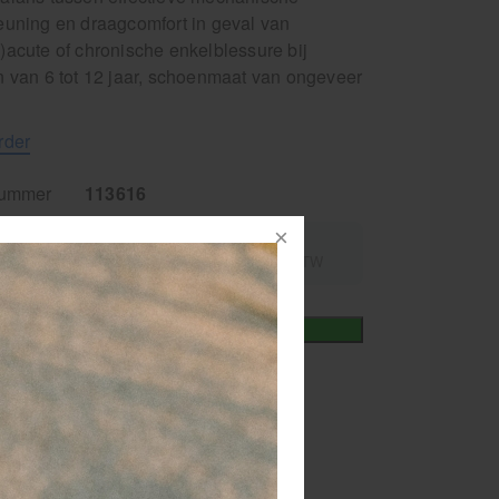
euning en draagcomfort in geval van
)acute of chronische enkelblessure bij
n van 6 tot 12 jaar, schoenmaat van ongeveer
rder
nummer
113616
4,45
excl.
incl.
70,25
9% BTW
9% BTW
+
In winkelmand
iet
vertijd
1-2 werkdagen
RATIS
bezorging va. €95,- excl. btw