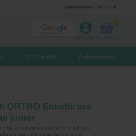
Klantenservice
0492 792 482
0
winkelmand
mijn account
es
EHBO en BHV
Pedicure artikelen
h ORTHO Enkelbrace
i junior
 ortho enkelbrace aequi junior biedt een
alans tussen effectieve mechanische