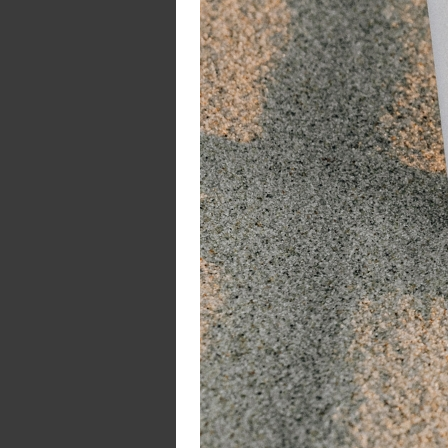
on
da
vo
me
In
M