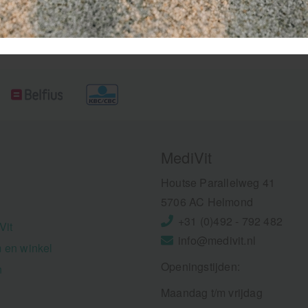
MediVit
Houtse Parallelweg 41
5706 AC Helmond
+31 (0)492 - 792 482
Vit
info@medivit.nl
 en winkel
Openingstijden:
n
Maandag t/m vrijdag