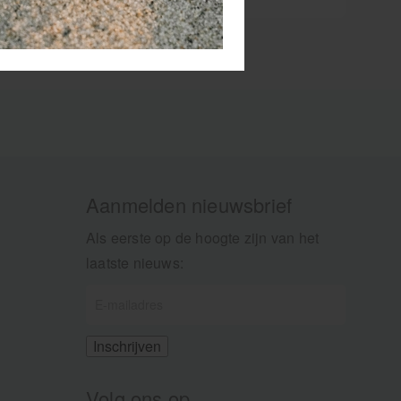
Aanmelden nieuwsbrief
Als eerste op de hoogte zijn van het
laatste nieuws:
Volg ons op