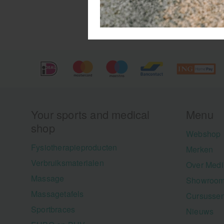
Your sports and medical
Menu
shop
Webshop
Fysiotherapieproducten
Merken
Verbruiksmaterialen
Over Medi
Massage
Showroom
Massagetafels
Cursusse
Sportbraces
Nieuws